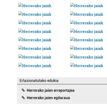
Erlazionatutako edukia
Herrerako jaien erreportajea
Herrerako jaien egitaraua