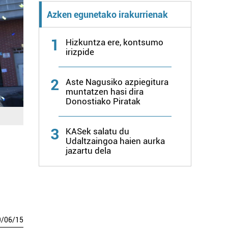
Azken egunetako irakurrienak
1
Hizkuntza ere, kontsumo
irizpide
2
Aste Nagusiko azpiegitura
muntatzen hasi dira
Donostiako Piratak
3
KASek salatu du
Udaltzaingoa haien aurka
jazartu dela
9
/
06
/
15