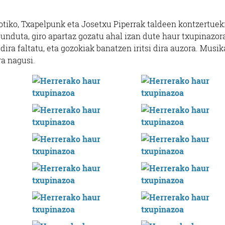
otiko, Txapelpunk eta Josetxu Piperrak taldeen kontzertuek
unduta, giro apartaz gozatu ahal izan dute haur txupinazor
 dira faltatu, eta gozokiak banatzen iritsi dira auzora. Musik
ra nagusi.