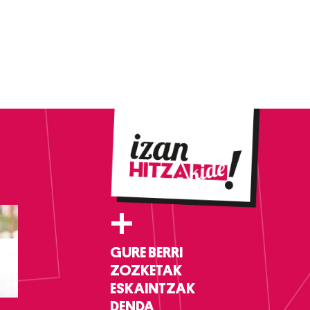
+
GURE BERRI
ZOZKETAK
ESKAINTZAK
DENDA