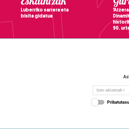
Eskaintzak
Gure
Luberriko sarrera eta
'Atzera
bisita gidatua
Dinamit
histor
90. ur
As
Pribatutasu