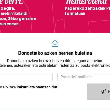
 berri.
Hemeroteka
 begira,
Papereko zenbakiak P
arekin' ibilaldi
formatuan
ikoa, 36ko gerraren
teurrenean
Donostiako azken berrien buletina
Donostiako azken berriak biltzen ditu bi egunean behin.
telehen, asteazken eta ostiraletan iristen zaizu posta elektroniko
n Politika
irakurri eta onartzen dut.
H