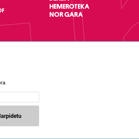
HEMEROTEKA
DF
NOR GARA
ra.
arpidetu