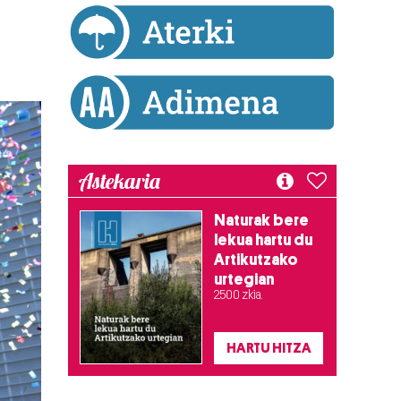
Astekaria
Naturak bere
lekua hartu du
Artikutzako
urtegian
2.500 zkia.
HARTU HITZA