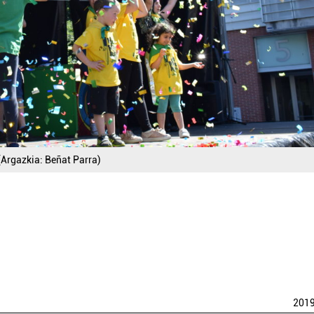
(Argazkia: Beñat Parra)
201