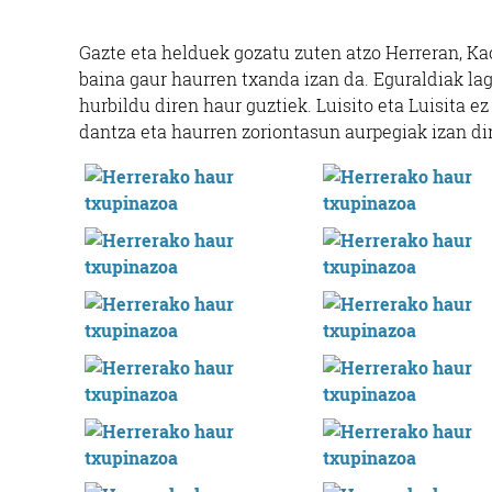
Gazte eta helduek gozatu zuten atzo Herreran, Ka
baina gaur haurren txanda izan da. Eguraldiak lag
hurbildu diren haur guztiek. Luisito eta Luisita ez
dantza eta haurren zoriontasun aurpegiak izan di