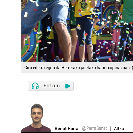
Giro ederra egon da Herrerako jaietako haur txupinazoan. 
@ParraBenat
Beñat Parra
Altza