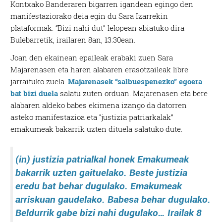
Kontxako Banderaren bigarren igandean egingo den
manifestaziorako deia egin du Sara Izarrekin
plataformak. “Bizi nahi dut” lelopean abiatuko dira
Bulebarretik, irailaren 8an, 13:30ean.
Joan den ekainean epaileak erabaki zuen Sara
Majarenasen eta haren alabaren erasotzaileak libre
jarraituko zuela.
Majarenasek “salbuespenezko” egoera
bat bizi duela
salatu zuten orduan. Majarenasen eta bere
alabaren aldeko babes ekimena izango da datorren
asteko manifestazioa eta “justizia patriarkalak”
emakumeak bakarrik uzten dituela salatuko dute.
(in) justizia patrialkal honek Emakumeak
bakarrik uzten gaituelako. Beste justizia
eredu bat behar dugulako. Emakumeak
arriskuan gaudelako. Babesa behar dugulako.
Beldurrik gabe bizi nahi dugulako… Irailak 8