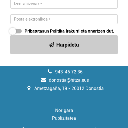
Pribatutasun Politika
irakurri eta onartzen dut.
Harpidetu
943-46 72 36
donostia@hitza.eus
Ametzagaña, 19 - 20012 Donostia
Nor gara
Publizitatea