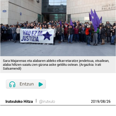
Sara Majarenas eta alabaren aldeko elkarretaratze jendetsua, otsailean,
alaba hiltzen saiatu zen gizona aske gelditu ostean. (Argazkia: Irati
Salsamendi)
Irutxuloko Hitza
@irutxulo
2019
/
08
/
26