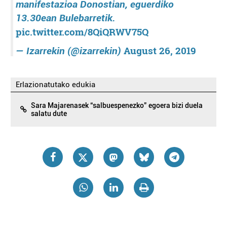
manifestazioa Donostian, eguerdiko
13.30ean Bulebarretik.
pic.twitter.com/8QiQRWV75Q
August 26, 2019
— Izarrekin (@izarrekin)
Erlazionatutako edukia
Sara Majarenasek “salbuespenezko” egoera bizi duela
salatu dute