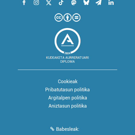
KUDEAKETA AURRERATUARI
DIPLOMA
Cookieak
Pribatutasun politika
Argitalpen politika
Aniztasun politika
Babesleak: