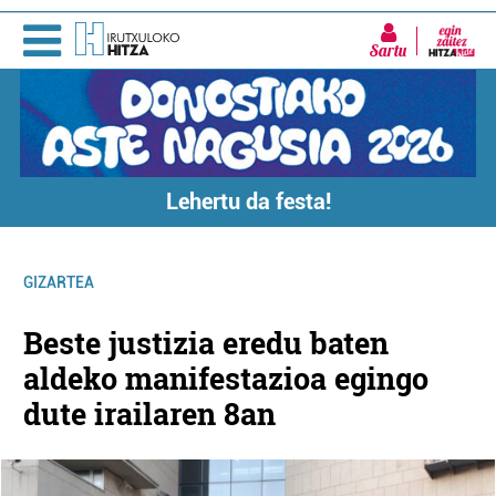
Sartu
Lehertu da festa!
GIZARTEA
Beste justizia eredu baten
aldeko manifestazioa egingo
dute irailaren 8an