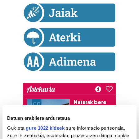
Astekaria
Naturak bere
lekua hartu du
Artikutzako
Datuen erabilera arduratsua
urtegian
Guk eta
gure 1022 kideek
sure informacio pertsonala,
2.500 zkia.
zure IP zenbakia, esaterako, prozesatzen ditugu, cookie