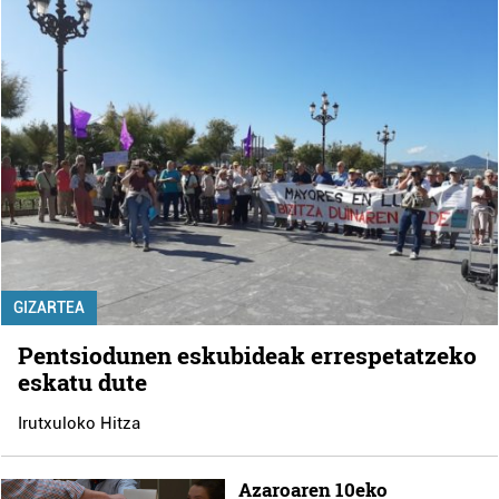
GIZARTEA
Pentsiodunen eskubideak errespetatzeko
eskatu dute
Irutxuloko Hitza
Azaroaren 10eko