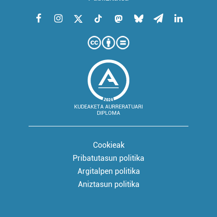
KUDEAKETA AURRERATUARI
DIPLOMA
Cookieak
Pribatutasun politika
Argitalpen politika
Aniztasun politika