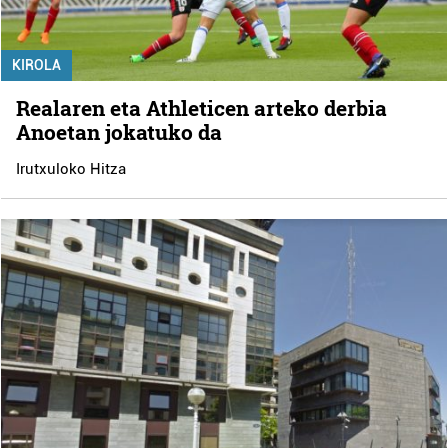
KIROLA
Realaren eta Athleticen arteko derbia
Anoetan jokatuko da
Irutxuloko Hitza