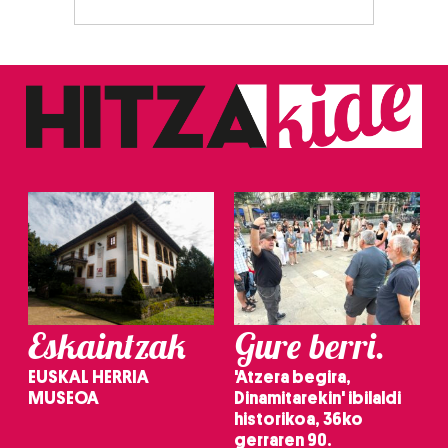
Eskaintzak
Gure berri.
EUSKAL HERRIA
'Atzera begira,
MUSEOA
Dinamitarekin' ibilaldi
historikoa, 36ko
gerraren 90.