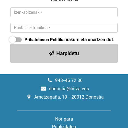
Pribatutasun Politika
irakurri eta onartzen dut.
Harpidetu
943-46 72 36
donostia@hitza.eus
Ametzagaña, 19 - 20012 Donostia
Nor gara
Publizitatea