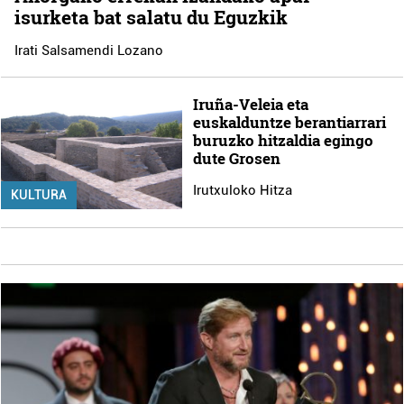
isurketa bat salatu du Eguzkik
Irati Salsamendi Lozano
Iruña-Veleia eta
euskalduntze berantiarrari
buruzko hitzaldia egingo
dute Grosen
Irutxuloko Hitza
KULTURA