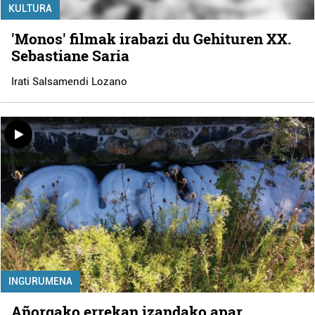
KULTURA
'Monos' filmak irabazi du Gehituren XX.
Sebastiane Saria
Irati Salsamendi Lozano
INGURUMENA
Añorgako errekan izandako apar