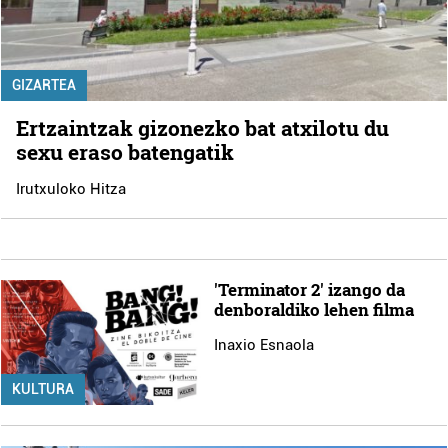
GIZARTEA
Ertzaintzak gizonezko bat atxilotu du
sexu eraso batengatik
Irutxuloko Hitza
'Terminator 2' izango da
denboraldiko lehen filma
Inaxio Esnaola
KULTURA