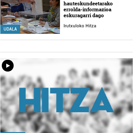
hauteskundeetarako
errolda-informazioa
eskuragarri dago
Irutxuloko Hitza
UDALA