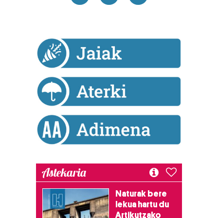
interes komertzial legitimoetan babesten dira. Ikusi gure
bazkideen zerrenda, beren ustez zein helburutarako
duten interes legitimoa eta horren aurka nola egin
dezakezun ikusteko.
Lortu zure datu pertsonalak prozesatzeko moduari
buruzko informazio gehiago eta ezarri zure lehentasunak
datuen atalean. Edozein unetan alda edo ken dezakezu
zure baimena Cookieen adierazpenean.
Webgune honek cookie propioak eta hirugarrenen cookie-
fitxategiak erabiltzen ditu. Zure esperientzia eta
zerbitzuak hobetzeko asmoz, cookie teknologiaz
baliatzen gara. Ohar hau onartuz gero, teknologia hori
erabiltzeko baimen esplizitua ematen diguzu.
Gehiago
Astekaria
irakurri
Naturak bere
lekua hartu du
Artikutzako