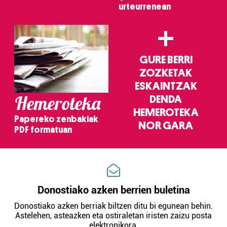
urteurrenean
+
GURE BERRI
ZOZKETAK
ESKAINTZAK
Hemeroteka
DENDA
HEMEROTEKA
Papereko zenbakiak
NOR GARA
PDF formatuan
Donostiako azken berrien buletina
Donostiako azken berriak biltzen ditu bi egunean behin.
Astelehen, asteazken eta ostiraletan iristen zaizu posta
elektronikora.