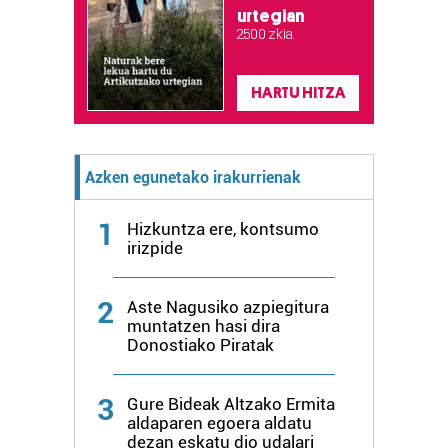
urtegian
2.500 zkia.
HARTU HITZA
Azken egunetako irakurrienak
1
Hizkuntza ere, kontsumo
irizpide
2
Aste Nagusiko azpiegitura
muntatzen hasi dira
Donostiako Piratak
3
Gure Bideak Altzako Ermita
aldaparen egoera aldatu
dezan eskatu dio udalari