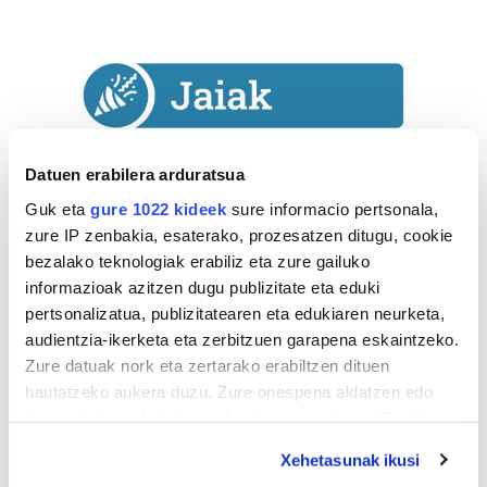
Datuen erabilera arduratsua
Guk eta
gure 1022 kideek
sure informacio pertsonala,
zure IP zenbakia, esaterako, prozesatzen ditugu, cookie
bezalako teknologiak erabiliz eta zure gailuko
informazioak azitzen dugu publizitate eta eduki
pertsonalizatua, publizitatearen eta edukiaren neurketa,
audientzia-ikerketa eta zerbitzuen garapena eskaintzeko.
Astekaria
Zure datuak nork eta zertarako erabiltzen dituen
hautatzeko aukera duzu. Zure onespena aldatzen edo
Naturak bere
deuseztatzen ahal duzu edozein momentutan, Cookie
lekua hartu du
deklaraziotik edo Privacy triggerean klikatuz.
Artikutzako
Xehetasunak ikusi
urtegian