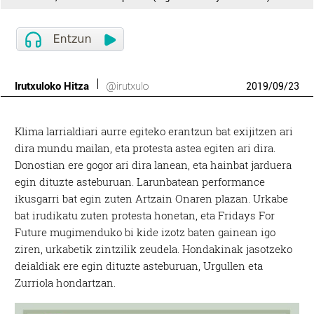
Irutxuloko Hitza
@irutxulo
2019
/
09
/
23
Klima larrialdiari aurre egiteko erantzun bat exijitzen ari
dira mundu mailan, eta protesta astea egiten ari dira.
Donostian ere gogor ari dira lanean, eta hainbat jarduera
egin dituzte asteburuan. Larunbatean performance
ikusgarri bat egin zuten Artzain Onaren plazan. Urkabe
bat irudikatu zuten protesta honetan, eta Fridays For
Future mugimenduko bi kide izotz baten gainean igo
ziren, urkabetik zintzilik zeudela. Hondakinak jasotzeko
deialdiak ere egin dituzte asteburuan, Urgullen eta
Zurriola hondartzan.