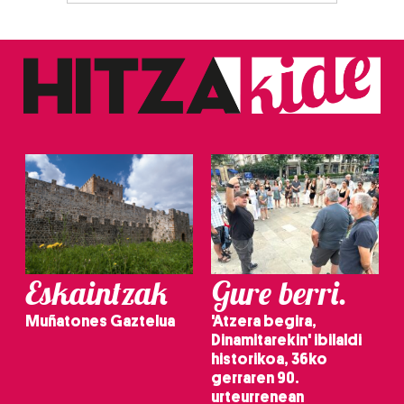
bazkideen zerrenda, beren ustez zein helburutarako
duten interes legitimoa eta horren aurka nola egin
dezakezun ikusteko.
Lortu zure datu pertsonalak prozesatzeko moduari
buruzko informazio gehiago eta ezarri zure lehentasunak
datuen atalean. Edozein unetan alda edo ken dezakezu
zure baimena Cookieen adierazpenean.
Webgune honek cookie propioak eta hirugarrenen cookie-
fitxategiak erabiltzen ditu. Zure esperientzia eta
zerbitzuak hobetzeko asmoz, cookie teknologiaz
Eskaintzak
Gure berri.
baliatzen gara. Ohar hau onartuz gero, teknologia hori
erabiltzeko baimen esplizitua ematen diguzu.
Gehiago
Muñatones Gaztelua
'Atzera begira,
irakurri
Dinamitarekin' ibilaldi
historikoa, 36ko
gerraren 90.
urteurrenean