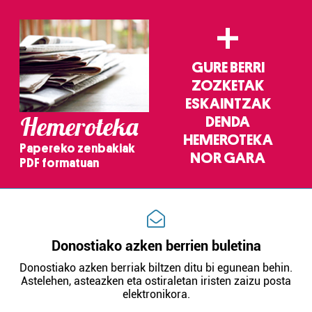
+
GURE BERRI
ZOZKETAK
ESKAINTZAK
Hemeroteka
DENDA
HEMEROTEKA
Papereko zenbakiak
NOR GARA
PDF formatuan
Donostiako azken berrien buletina
Donostiako azken berriak biltzen ditu bi egunean behin.
Astelehen, asteazken eta ostiraletan iristen zaizu posta
elektronikora.