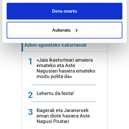
If you allow, we would also like to:
2.500 zkia.
Collect information about your geographical
Dena onartu
location which can be accurate to within several
HARTU HITZA
meters
Aukeratu
Identify your device by actively scanning it for
specific characteristics (fingerprinting)
Azken egunetako irakurrienak
Find out more about how your personal data is processed
and set your preferences in the
details section
.
1
«Jaia ikasturteari amaiera
emateko eta Aste
Guk eta gure bazkideek zure datu pertsonalak
Nagusiari hasiera emateko
prozesatzen ditugu, zure IP zenbakia, besteak beste,
modu polita da»
teknologia erabiliz, cookieak adibidez, iragarki eta eduki
pertsonalizatuak eskaintzeko, iragarkiak eta edukia
2
Lehertu da festa!
neurtzeko, jendeari buruzko informazioa biltzeko eta
produktuak garatzeko. Zure datuak nork eta zertarako
erabiltzen dituen hauta dezakezu.
3
Bagerak eta Jaraneroek
eman diote hasiera Aste
Nagusi Piratari
Bazkide batzuek ez dizute baimenik eskatzen, eta beren
interes komertzial legitimoetan babesten dira. Ikusi gure