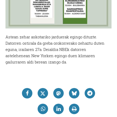
Astean zehar askotariko jarduerak egingo dituzte.
Datorren ostirala da greba orokorrerako zehaztu duten
eguna, irailaren 27a. Deialdia NBEk datorren
astelehenean New Yorken egingo duen klimaren
gailurraren aldi berean izango da.