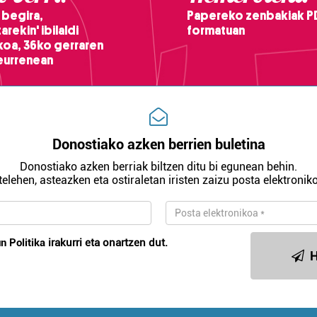
 begira,
Papereko zenbakiak P
arekin' ibilaldi
formatuan
ikoa, 36ko gerraren
teurrenean
Donostiako azken berrien buletina
Donostiako azken berriak biltzen ditu bi egunean behin.
telehen, asteazken eta ostiraletan iristen zaizu posta elektroniko
n Politika
irakurri eta onartzen dut.
H