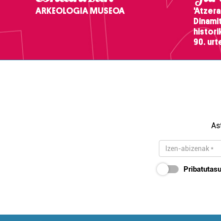
ARKEOLOGIA MUSEOA
'Atzera
Dinamit
histor
90. ur
As
Pribatutasu