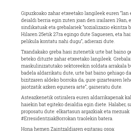
Gipuzkoako zahar etxeetako langileek euren “lan 
deialdi berria egin zuten joan den irailaren 19an,
sindikatuak eta grebalariek “sozializazio ekintza b
Hilaren 25etik 27ra egingo dute Saguesen, eta hai
pelikula kontatu nahi dugu”, adierazi dute.
Txandakako greba hasi zutenetik urte bat baino g
beteko dituzte zahar etxeetako langileek. Grebala
maskulinizatutako sektoreekin soldata arrakala bu
badela aldarrikatu dute, urte bat baino gehiago 
bizitzaren aldeko borroka da, gure gizartearen le
jaiotzatik azken egunera arte”, gaineratu dute.
Asteazkenetik ostiralera euren aldarrikapenak kale
haiekin bat egiteko deialdia egin diete. Halaber, 
proposatu dute: elkartasun argazkiak eta mezuak s
#ErresidentziakBorrokan traolekin batera.
Hona hemen Zaintzaldiaren egitarau osoa: