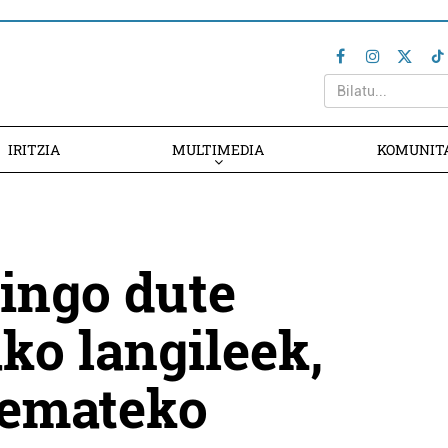
IRITZIA
MULTIMEDIA
KOMUNIT
gingo dute
ko langileek,
 emateko