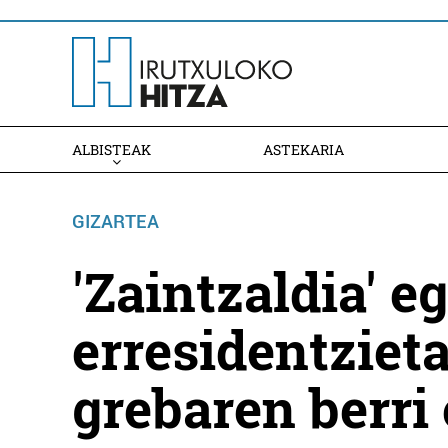
ALBISTEAK
ASTEKARIA
GIZARTEA
'Zaintzaldia' e
erresidentzieta
grebaren berri