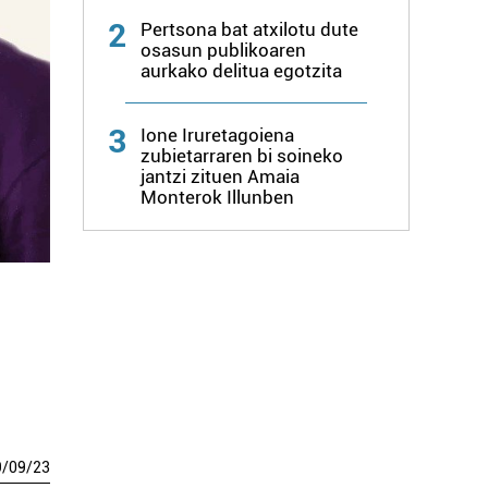
2
Pertsona bat atxilotu dute
osasun publikoaren
aurkako delitua egotzita
3
Ione Iruretagoiena
zubietarraren bi soineko
jantzi zituen Amaia
Monterok Illunben
9
/
09
/
23