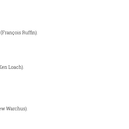
(François Ruffin).
Ken Loach).
hew Warchus).