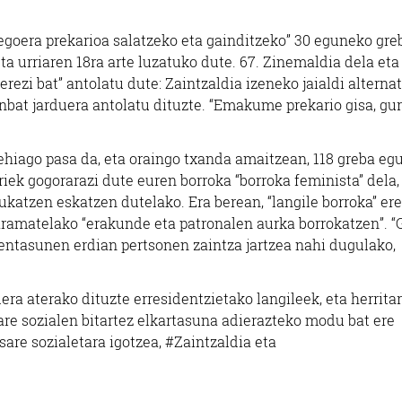
egoera prekarioa salatzeko eta gainditzeko” 30 eguneko gre
 eta urriaren 18ra arte luzatuko dute. 67. Zinemaldia dela et
erezi bat” antolatu dute: Zaintzaldia izeneko jaialdi alternat
nbat jarduera antolatu dituzte. “Emakume prekario gisa, gu
ehiago pasa da, eta oraingo txanda amaitzean, 118 greba eg
riek gogorarazi dute euren borroka “borroka feminista” dela,
katzen eskatzen dutelako. Era berean, “langile borroka” ere
daramatelako “erakunde eta patronalen aurka borrokatzen”. “
hentasunen erdian pertsonen zaintza jartzea nahi dugulako,
ra aterako dituzte erresidentzietako langileek, eta herritar
sare sozialen bitartez elkartasuna adierazteko modu bat ere
are sozialetara igotzea, #Zaintzaldia eta