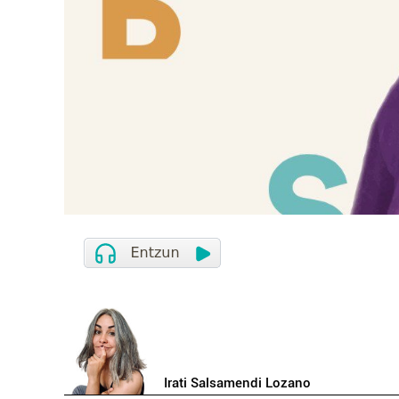
Irati Salsamendi Lozano