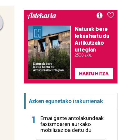
Astekaria
Naturak bere
lekua hartu du
Artikutzako
urtegian
2.500 zkia.
HARTU HITZA
Azken egunetako irakurrienak
1
Ernai gazte antolakundeak
faxismoaren aurkako
mobilizazioa deitu du