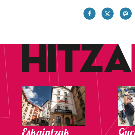
Eskaintzak
Gure