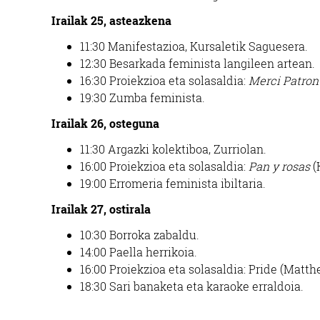
Irailak 25, asteazkena
11:30 Manifestazioa, Kursaletik Saguesera.
12:30 Besarkada feminista langileen artean.
16:30 Proiekzioa eta solasaldia:
Merci Patron
19:30 Zumba feminista.
Irailak 26, osteguna
11:30 Argazki kolektiboa, Zurriolan.
16:00 Proiekzioa eta solasaldia:
Pan y rosas
(
19:00 Erromeria feminista ibiltaria.
Irailak 27, ostirala
10:30 Borroka zabaldu.
14:00 Paella herrikoia.
16:00 Proiekzioa eta solasaldia: Pride (Matt
18:30 Sari banaketa eta karaoke erraldoia.