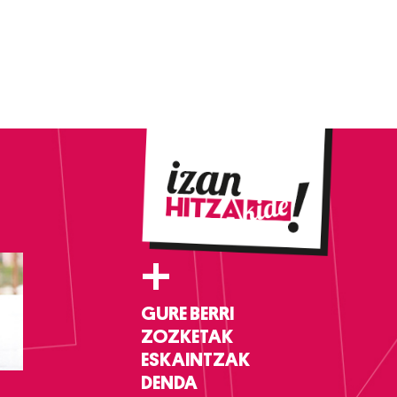
+
GURE BERRI
ZOZKETAK
ESKAINTZAK
DENDA