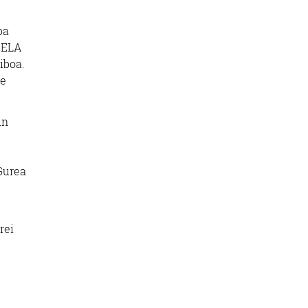
ba
a ELA
iboa.
re
un
Gurea
rei