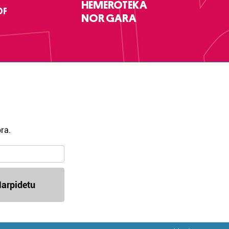
HEMEROTEKA
DF
NOR GARA
ra.
arpidetu