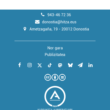
943-46 72 36
donostia@hitza.eus
Ametzagaña, 19 - 20012 Donostia
Nor gara
Publizitatea
KUDEAKETA AURRERATUARI