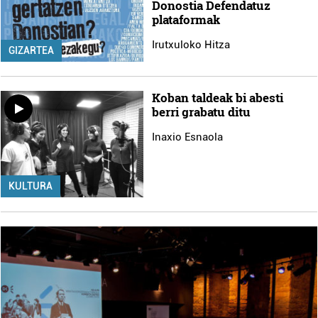
Donostia Defendatuz
plataformak
Irutxuloko Hitza
GIZARTEA
Koban taldeak bi abesti
berri grabatu ditu
Inaxio Esnaola
KULTURA