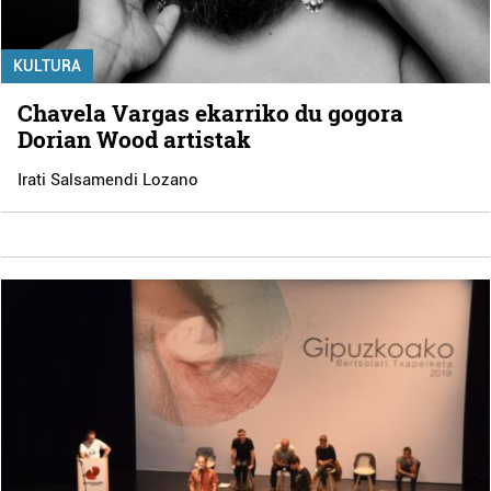
KULTURA
Chavela Vargas ekarriko du gogora
Dorian Wood artistak
Irati Salsamendi Lozano