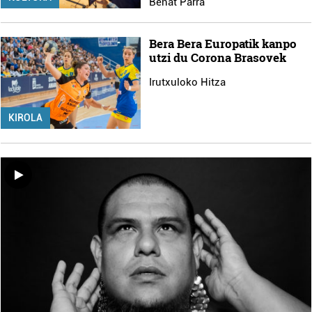
Beñat Parra
Bera Bera Europatik kanpo
utzi du Corona Brasovek
Irutxuloko Hitza
KIROLA