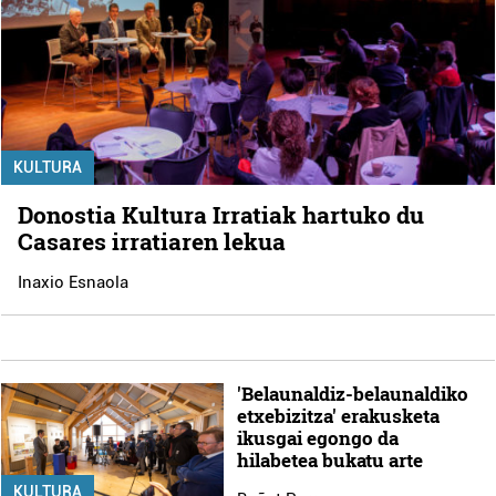
KULTURA
Donostia Kultura Irratiak hartuko du
Casares irratiaren lekua
Inaxio Esnaola
'Belaunaldiz-belaunaldiko
etxebizitza' erakusketa
ikusgai egongo da
hilabetea bukatu arte
KULTURA