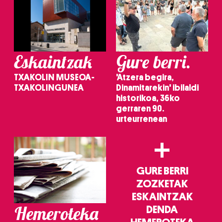
Eskaintzak
Gure berri.
TXAKOLIN MUSEOA-
'Atzera begira,
TXAKOLINGUNEA
Dinamitarekin' ibilaldi
historikoa, 36ko
gerraren 90.
urteurrenean
+
GURE BERRI
ZOZKETAK
ESKAINTZAK
Hemeroteka
DENDA