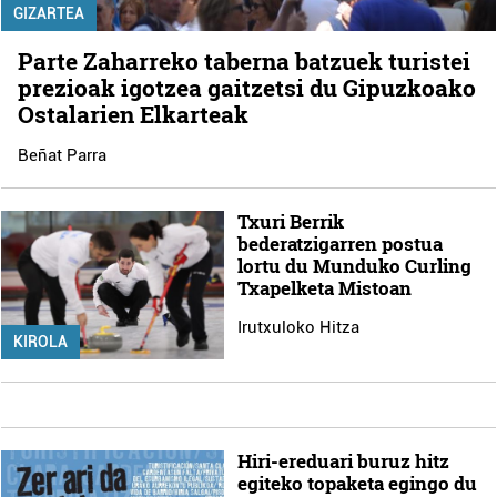
GIZARTEA
Parte Zaharreko taberna batzuek turistei
prezioak igotzea gaitzetsi du Gipuzkoako
Ostalarien Elkarteak
Beñat Parra
Txuri Berrik
bederatzigarren postua
lortu du Munduko Curling
Txapelketa Mistoan
Irutxuloko Hitza
KIROLA
Hiri-ereduari buruz hitz
egiteko topaketa egingo du