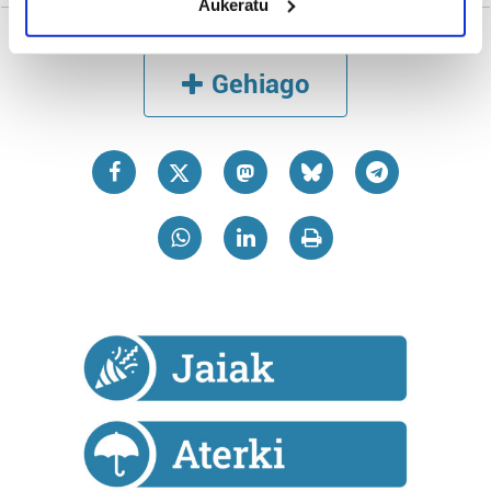
Aukeratu
Identify your device by actively scanning it for
specific characteristics (fingerprinting)
Find out more about how your personal data is processed
Gehiago
and set your preferences in the
details section
.
Guk eta gure bazkideek zure datu pertsonalak
prozesatzen ditugu, zure IP zenbakia, besteak beste,
teknologia erabiliz, cookieak adibidez, iragarki eta eduki
pertsonalizatuak eskaintzeko, iragarkiak eta edukia
neurtzeko, jendeari buruzko informazioa biltzeko eta
produktuak garatzeko. Zure datuak nork eta zertarako
erabiltzen dituen hauta dezakezu.
Bazkide batzuek ez dizute baimenik eskatzen, eta beren
interes komertzial legitimoetan babesten dira. Ikusi gure
bazkideen zerrenda, beren ustez zein helburutarako
duten interes legitimoa eta horren aurka nola egin
dezakezun ikusteko.