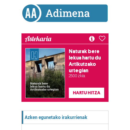
Lortu zure datu pertsonalak prozesatzeko moduari
buruzko informazio gehiago eta ezarri zure lehentasunak
datuen atalean. Edozein unetan alda edo ken dezakezu
zure baimena Cookieen adierazpenean.
Astekaria
Webgune honek cookie propioak eta hirugarrenen cookie-
fitxategiak erabiltzen ditu. Zure esperientzia eta
Naturak bere
zerbitzuak hobetzeko asmoz, cookie teknologiaz
lekua hartu du
baliatzen gara. Ohar hau onartuz gero, teknologia hori
Artikutzako
erabiltzeko baimen esplizitua ematen diguzu.
Gehiago
urtegian
irakurri
2.500 zkia.
HARTU HITZA
Azken egunetako irakurrienak