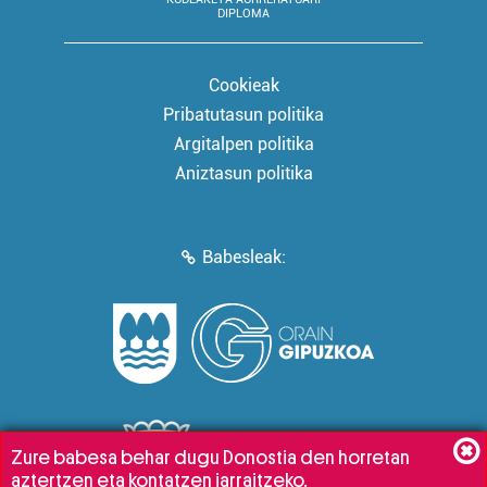
DIPLOMA
Cookieak
Pribatutasun politika
Argitalpen politika
Aniztasun politika
Babesleak:
Zure babesa behar dugu Donostia den horretan
aztertzen eta kontatzen jarraitzeko.