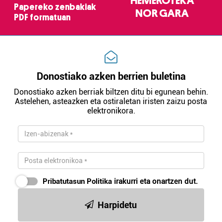
HEMEROTEKA
Papereko zenbakiak
NOR GARA
PDF formatuan
Donostiako azken berrien buletina
Donostiako azken berriak biltzen ditu bi egunean behin.
Astelehen, asteazken eta ostiraletan iristen zaizu posta
elektronikora.
Pribatutasun Politika
irakurri eta onartzen dut.
Harpidetu