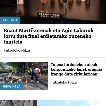
KULTURA
Eñaut Martikorenak eta Agin Laburuk
lortu dute final erdietarako zuzeneko
txartela
Irutxuloko Hitza
Tolosa hiribideko zuloak
konpontzeko lanek eragina
izango dute zirkulazioan
Irutxuloko Hitza
HIRIGINTZA