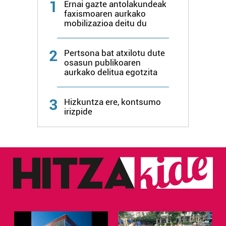
1
Ernai gazte antolakundeak
faxismoaren aurkako
mobilizazioa deitu du
2
Pertsona bat atxilotu dute
osasun publikoaren
aurkako delitua egotzita
3
Hizkuntza ere, kontsumo
irizpide