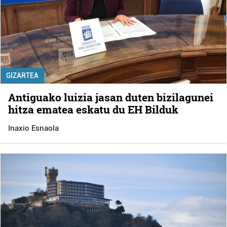
GIZARTEA
Antiguako luizia jasan duten bizilagunei
hitza ematea eskatu du EH Bilduk
Inaxio Esnaola