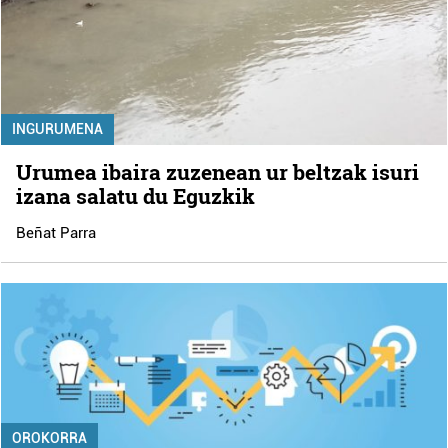
INGURUMENA
Urumea ibaira zuzenean ur beltzak isuri
izana salatu du Eguzkik
Beñat Parra
OROKORRA