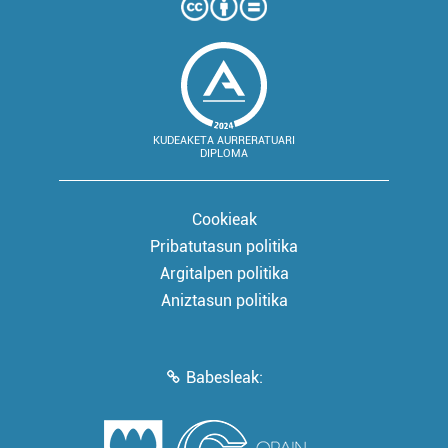
KUDEAKETA AURRERATUARI
DIPLOMA
Cookieak
Pribatutasun politika
Argitalpen politika
Aniztasun politika
Babesleak: