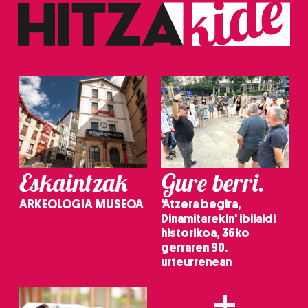
Eskaintzak
Gure berri.
ARKEOLOGIA MUSEOA
'Atzera begira,
Dinamitarekin' ibilaldi
historikoa, 36ko
gerraren 90.
urteurrenean
+