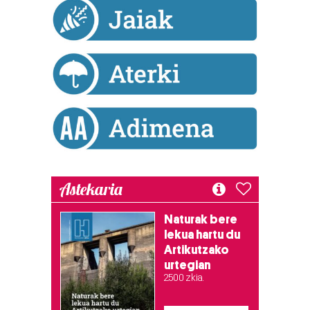
duten interes legitimoa eta horren aurka nola egin
dezakezun ikusteko.
Lortu zure datu pertsonalak prozesatzeko moduari
buruzko informazio gehiago eta ezarri zure lehentasunak
datuen atalean. Edozein unetan alda edo ken dezakezu
zure baimena Cookieen adierazpenean.
Webgune honek cookie propioak eta hirugarrenen cookie-
fitxategiak erabiltzen ditu. Zure esperientzia eta
zerbitzuak hobetzeko asmoz, cookie teknologiaz
Astekaria
baliatzen gara. Ohar hau onartuz gero, teknologia hori
erabiltzeko baimen esplizitua ematen diguzu.
Gehiago
Naturak bere
irakurri
lekua hartu du
Artikutzako
urtegian
2.500 zkia.