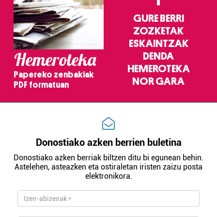
GURE BERRI
ZOZKETAK
ESKAINTZAK
Hemeroteka
DENDA
HEMEROTEKA
Papereko zenbakiak
NOR GARA
PDF formatuan
Donostiako azken berrien buletina
Donostiako azken berriak biltzen ditu bi egunean behin.
Astelehen, asteazken eta ostiraletan iristen zaizu posta
elektronikora.