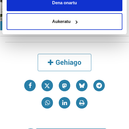
Collect information about your geographical
Dena onartu
"trafikoa baretzeko"
location which can be accurate to within several
biribilgune berri bat egingo
dute
meters
Aukeratu
Identify your device by actively scanning it for
Irutxuloko Hitza
HIRIGINTZA
specific characteristics (fingerprinting)
Find out more about how your personal data is processed
and set your preferences in the
details section
.
Guk eta gure bazkideek zure datu pertsonalak
Gehiago
prozesatzen ditugu, zure IP zenbakia, besteak beste,
teknologia erabiliz, cookieak adibidez, iragarki eta eduki
pertsonalizatuak eskaintzeko, iragarkiak eta edukia
neurtzeko, jendeari buruzko informazioa biltzeko eta
produktuak garatzeko. Zure datuak nork eta zertarako
erabiltzen dituen hauta dezakezu.
Bazkide batzuek ez dizute baimenik eskatzen, eta beren
interes komertzial legitimoetan babesten dira. Ikusi gure
bazkideen zerrenda, beren ustez zein helburutarako