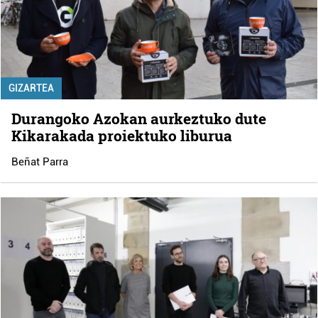
GIZARTEA
Durangoko Azokan aurkeztuko dute
Kikarakada proiektuko liburua
Beñat Parra