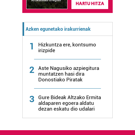
HARTU HITZA
Azken egunetako irakurrienak
1
Hizkuntza ere, kontsumo
irizpide
2
Aste Nagusiko azpiegitura
muntatzen hasi dira
Donostiako Piratak
3
Gure Bideak Altzako Ermita
aldaparen egoera aldatu
dezan eskatu dio udalari