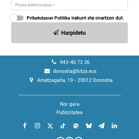
Pribatutasun Politika
irakurri eta onartzen dut.
Harpidetu
943-46 72 36
donostia@hitza.eus
Ametzagaña, 19 - 20012 Donostia
Nor gara
Publizitatea