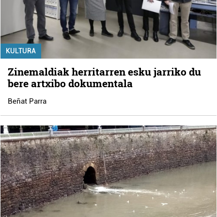
KULTURA
Zinemaldiak herritarren esku jarriko du
bere artxibo dokumentala
Beñat Parra