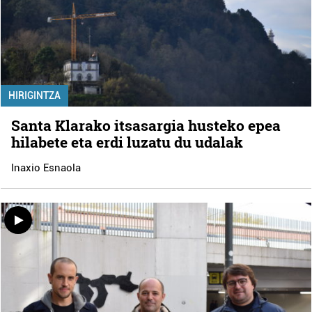
HIRIGINTZA
Santa Klarako itsasargia husteko epea
hilabete eta erdi luzatu du udalak
Inaxio Esnaola