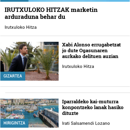
IRUTXULOKO HITZAK marketin
arduraduna behar du
Irutxuloko Hitza
Xabi Alonso errugabetzat
jo dute Ogasunaren
aurkako delituen auzian
Irutxuloko Hitza
GIZARTEA
Iparraldeko kai-muturra
konpontzeko lanak hasiko
dituzte
Irati Salsamendi Lozano
HIRIGINTZA