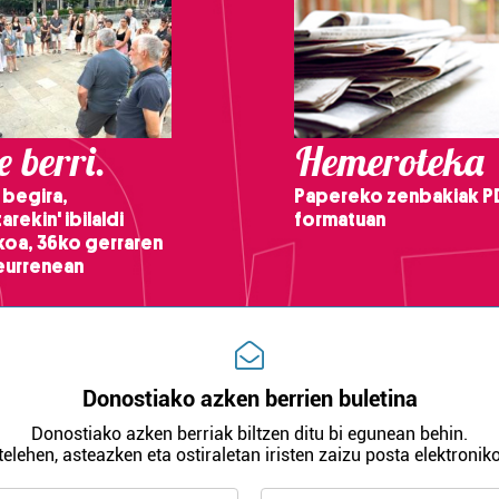
 berri.
Hemeroteka
 begira,
Papereko zenbakiak P
arekin' ibilaldi
formatuan
ikoa, 36ko gerraren
teurrenean
Donostiako azken berrien buletina
Donostiako azken berriak biltzen ditu bi egunean behin.
telehen, asteazken eta ostiraletan iristen zaizu posta elektroniko