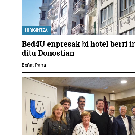
HIRIGINTZA
Bed4U enpresak bi hotel berri i
ditu Donostian
Beñat Parra