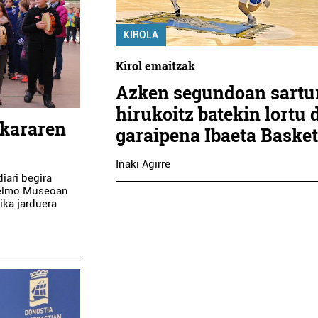
KIROLA
Kirol emaitzak
Azken segundoan sartu
hirukoitz batekin lortu 
skararen
garaipena Ibaeta Baske
Iñaki Agirre
iari begira
 Telmo Museoan
ika jarduera