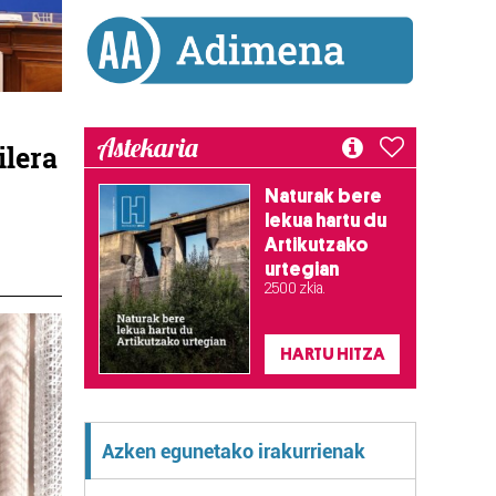
Astekaria
ilera
Naturak bere
lekua hartu du
Artikutzako
urtegian
2.500 zkia.
HARTU HITZA
Azken egunetako irakurrienak