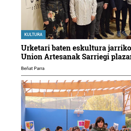
KULTURA
Urketari baten eskultura jarrik
Union Artesanak Sarriegi plaza
Beñat Parra