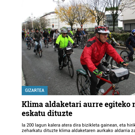
GIZARTEA
Klima aldaketari aurre egiteko 
eskatu dituzte
Ia 200 lagun kalera atera dira bizikleta gainean, eta hir
zeharkatu dituzte klima aldaketaren aurkako aldarria z