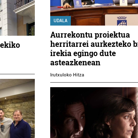
UDALA
Aurrekontu proiektua
herritarrei aurkezteko b
rekiko
irekia egingo dute
asteazkenean
Irutxuloko Hitza