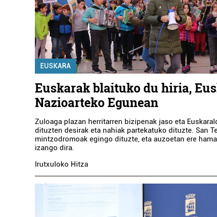
EUSKARA
Euskarak blaituko du hiria, Eu
Nazioarteko Egunean
Zuloaga plazan herritarren bizipenak jaso eta Euskarald
dituzten desirak eta nahiak partekatuko dituzte. San
mintzodromoak egingo dituzte, eta auzoetan ere hama
izango dira.
Irutxuloko Hitza