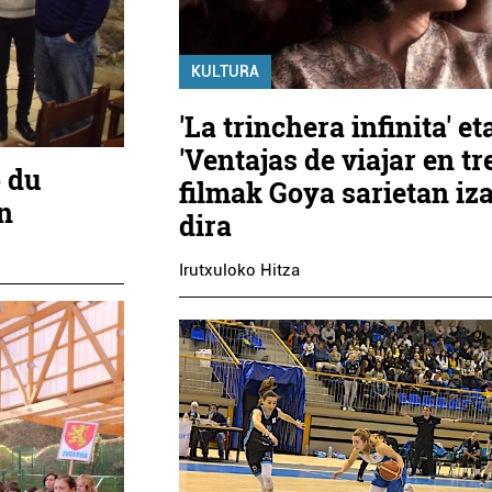
KULTURA
'La trinchera infinita' et
'Ventajas de viajar en tr
o du
filmak Goya sarietan iz
n
dira
Irutxuloko Hitza