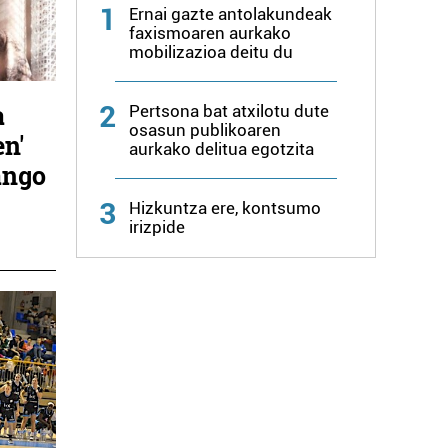
1
Ernai gazte antolakundeak
faxismoaren aurkako
mobilizazioa deitu du
2
a
Pertsona bat atxilotu dute
osasun publikoaren
en'
aurkako delitua egotzita
ango
3
Hizkuntza ere, kontsumo
irizpide