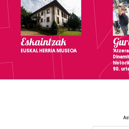
Eskaintzak
Gure
EUSKAL HERRIA MUSEOA
'Atzera
Dinamit
histor
90. ur
As