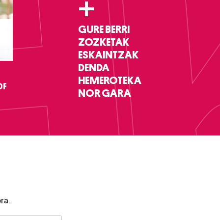
+
GURE BERRI
ZOZKETAK
ESKAINTZAK
DENDA
HEMEROTEKA
DF
NOR GARA
ra.