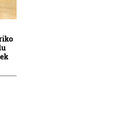
riko
du
tek