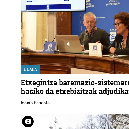
UDALA
Etxegintza baremazio-sistemar
hasiko da etxebizitzak adjudik
Inaxio Esnaola