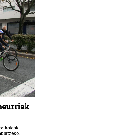
neurriak
iko kaleak
abaltzeko.