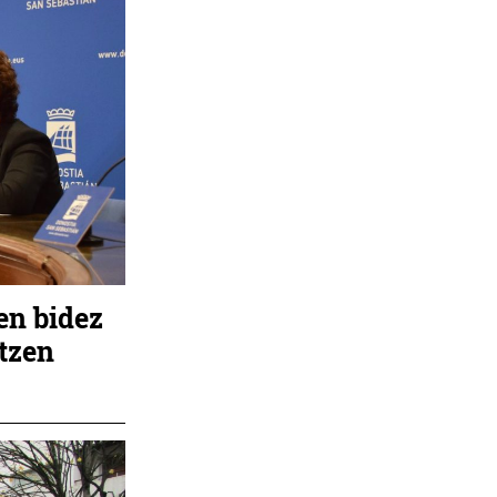
en bidez
atzen