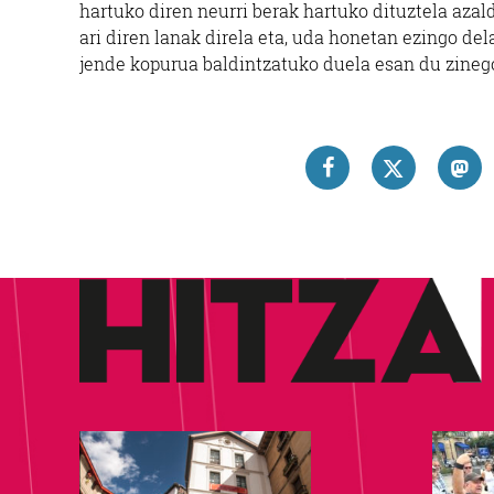
hartuko diren neurri berak hartuko dituztela aza
ari diren lanak direla eta, uda honetan ezingo dela
jende kopurua baldintzatuko duela esan du zinego