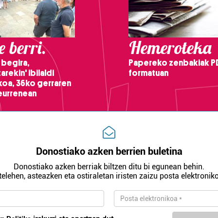
 berri.
Hemeroteka
 begira,
Papereko zenbakiak P
arekin' ibilaldi
formatuan
ikoa, 36ko gerraren
teurrenean
Donostiako azken berrien buletina
Donostiako azken berriak biltzen ditu bi egunean behin.
telehen, asteazken eta ostiraletan iristen zaizu posta elektroniko