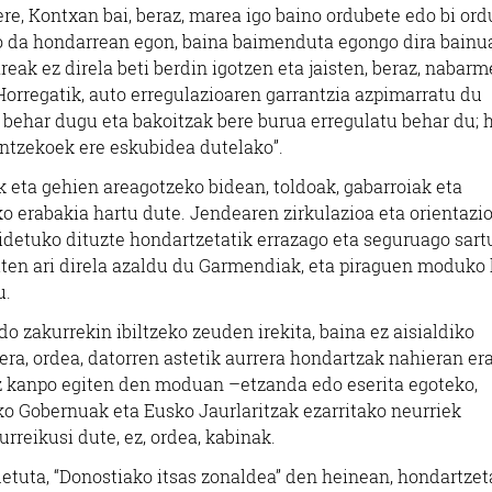
ere, Kontxan bai, beraz, marea igo baino ordubete edo bi ord
go da hondarrean egon, baina baimenduta egongo dira bainu
areak ez direla beti berdin igotzen eta jaisten, beraz, nabar
Horregatik, auto erregulazioaren garrantzia azpimarratu du
u behar dugu eta bakoitzak bere burua erregulatu behar du; 
ntzekoek ere eskubidea dutelako”.
k eta gehien areagotzeko bidean, toldoak, gabarroiak eta
o erabakia hartu dute. Jendearen zirkulazioa eta orientazi
idetuko dituzte hondartzetatik errazago eta seguruago sart
iten ari direla azaldu du Garmendiak, eta piraguen moduko 
u.
o zakurrekin ibiltzeko zeuden irekita, baina ez aisialdiko
a, ordea, datorren astetik aurrera hondartzak nahieran era
iz kanpo egiten den moduan –etzanda edo eserita egoteko,
ko Gobernuak eta Eusko Jaurlaritzak ezarritako neurriek
reikusi dute, ez, ordea, kabinak.
detuta, “Donostiako itsas zonaldea” den heinean, hondartze