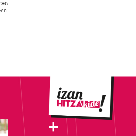
iten
een
+