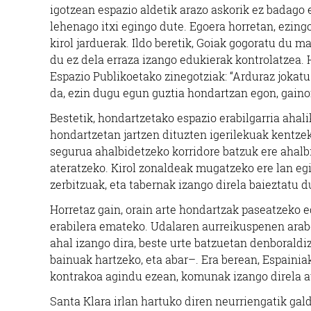
igotzean espazio aldetik arazo askorik ez badago 
lehenago itxi egingo dute. Egoera horretan, ezin
kirol jarduerak. Ildo beretik, Goiak gogoratu du m
du ez dela erraza izango edukierak kontrolatzea. 
Espazio Publikoetako zinegotziak: “Arduraz jokat
da, ezin dugu egun guztia hondartzan egon, gaino
Bestetik, hondartzetako espazio erabilgarria ahali
hondartzetan jartzen dituzten igerilekuak kentzek
segurua ahalbidetzeko korridore batzuk ere ahalb
ateratzeko. Kirol zonaldeak mugatzeko ere lan eg
zerbitzuak, eta tabernak izango direla baieztatu d
Horretaz gain, orain arte hondartzak paseatzeko ed
erabilera emateko. Udalaren aurreikuspenen araber
ahal izango dira, beste urte batzuetan denborald
bainuak hartzeko, eta abar–. Era berean, Espainia
kontrakoa agindu ezean, komunak izango direla aur
Santa Klara irlan hartuko diren neurriengatik gal