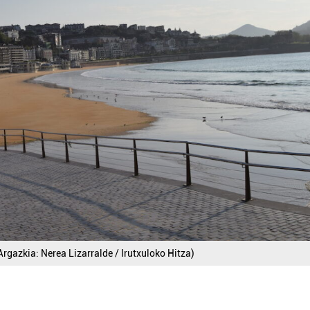
rgazkia: Nerea Lizarralde / Irutxuloko Hitza)