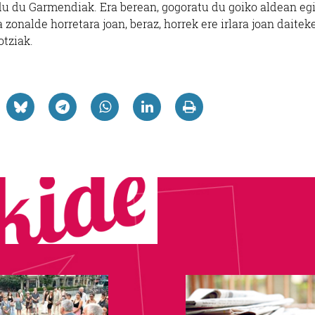
ldu du Garmendiak. Era berean, gogoratu du goiko aldean eg
 zonalde horretara joan, beraz, horrek ere irlara joan daitek
tziak.