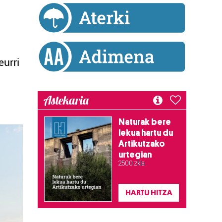
eurri
Astekaria
Naturak bere
lekua hartu du
Artikutzako
urtegian
2.500 zkia.
HARTU HITZA