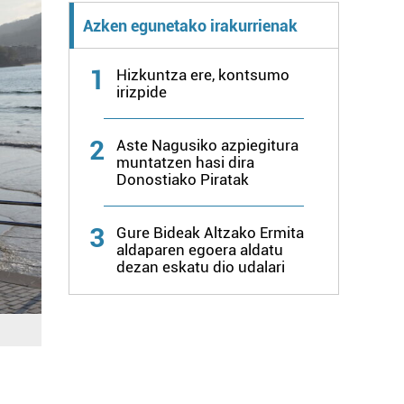
Azken egunetako irakurrienak
1
Hizkuntza ere, kontsumo
irizpide
2
Aste Nagusiko azpiegitura
muntatzen hasi dira
Donostiako Piratak
3
Gure Bideak Altzako Ermita
aldaparen egoera aldatu
dezan eskatu dio udalari