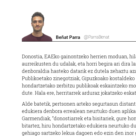
@ParraBenat
Beñat Parra
Donostia, EAEko gainontzeko herrien moduan, hil
aurreikusten du udalak, eta horri begira ari dira 
denboraldia hasteko datarik ez dutela zehaztu a
Publikoetako zinegotziak, Gipuzkoako kostaldeko g
hondartzetako zerbitzu publikoak eskaintzeko mod
dute. Hala ere, herritarrek arduraz jokatzeko eska
Alde batetik, pertsonen arteko segurtasun distan
edukiera denbora errealean neurtuko duen aplikaz
Garmendiak, “donostiarrek eta bisitariek, gure ho
bitartez, hiru hondartzetako edukiera neurtuko du
gehiago sartzeko lekua dagoen edo ezin den inor 