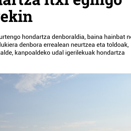
rekin
urtengo hondartza denboraldia, baina hainbat n
edukiera denbora errealean neurtzea eta toldoak,
talde, kanpoaldeko udal igerilekuak hondartza