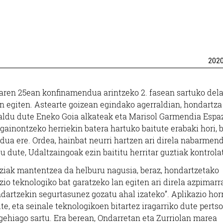
202
aren 25ean konfinamendua arintzeko 2. fasean sartuko del
lan egiten. Astearte goizean egindako agerraldian, hondartza
zaldu dute Eneko Goia alkateak eta Marisol Garmendia Espa
ainontzeko herriekin batera hartuko baitute erabaki hori, b
ua ere. Ordea, hainbat neurri hartzen ari direla nabarmen
tu dute, Udaltzaingoak ezin baititu herritar guztiak kontrola
tziak mantentzea da helburu nagusia, beraz, hondartzetako
io teknologiko bat garatzeko lan egiten ari direla azpimarr
ndartzekin segurtasunez gozatu ahal izateko”. Aplikazio hor
te, eta seinale teknologikoen bitartez iragarriko dute perts
gehiago sartu. Era berean, Ondarretan eta Zurriolan marea