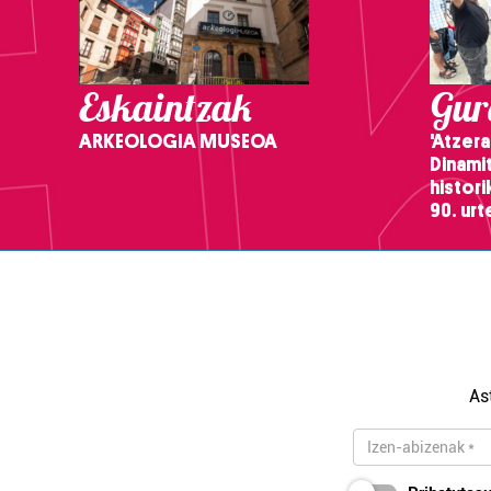
Eskaintzak
Gure
ARKEOLOGIA MUSEOA
'Atzera
Dinamit
histor
90. ur
As