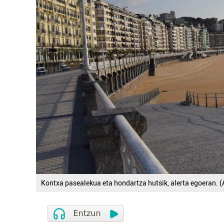
Kontxa pasealekua eta hondartza hutsik, alerta egoeran. (A