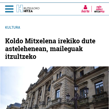
Sartu
KULTURA
Koldo Mitxelena irekiko dute
astelehenean, maileguak
itzultzeko