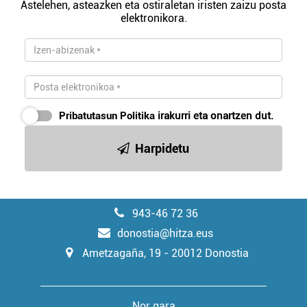
Astelehen, asteazken eta ostiraletan iristen zaizu posta
elektronikora.
Pribatutasun Politika
irakurri eta onartzen dut.
Harpidetu
943-46 72 36
donostia@hitza.eus
Ametzagaña, 19 - 20012 Donostia
Nor gara