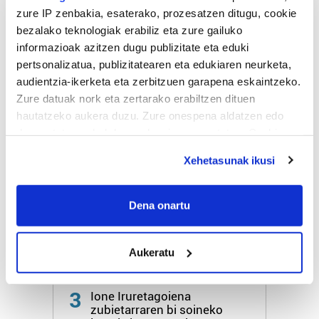
urtegian
zure IP zenbakia, esaterako, prozesatzen ditugu, cookie
2.500 zkia.
bezalako teknologiak erabiliz eta zure gailuko
informazioak azitzen dugu publizitate eta eduki
HARTU HITZA
pertsonalizatua, publizitatearen eta edukiaren neurketa,
audientzia-ikerketa eta zerbitzuen garapena eskaintzeko.
Zure datuak nork eta zertarako erabiltzen dituen
hautatzeko aukera duzu. Zure onespena aldatzen edo
Azken egunetako irakurrienak
deuseztatzen ahal duzu edozein momentutan, Cookie
deklaraziotik edo Privacy triggerean klikatuz.
1
Ernai gazte antolakundeak
Xehetasunak ikusi
faxismoaren aurkako
If you allow, we would also like to:
mobilizazioa deitu du
Collect information about your geographical
Dena onartu
location which can be accurate to within several
2
Pertsona bat atxilotu dute
meters
osasun publikoaren
Aukeratu
aurkako delitua egotzita
Identify your device by actively scanning it for
specific characteristics (fingerprinting)
Find out more about how your personal data is processed
3
Ione Iruretagoiena
and set your preferences in the
details section
.
zubietarraren bi soineko