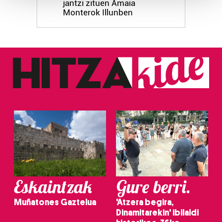
jantzi zituen Amaia
Monterok Illunben
Guk eta gure bazkideek zure datu pertsonalak
prozesatzen ditugu, zure IP zenbakia, besteak beste,
teknologia erabiliz, cookieak adibidez, iragarki eta eduki
pertsonalizatuak eskaintzeko, iragarkiak eta edukia
neurtzeko, jendeari buruzko informazioa biltzeko eta
produktuak garatzeko. Zure datuak nork eta zertarako
erabiltzen dituen hauta dezakezu.
Bazkide batzuek ez dizute baimenik eskatzen, eta beren
interes komertzial legitimoetan babesten dira. Ikusi gure
bazkideen zerrenda, beren ustez zein helburutarako
duten interes legitimoa eta horren aurka nola egin
dezakezun ikusteko.
Eskaintzak
Gure berri.
Lortu zure datu pertsonalak prozesatzeko moduari
buruzko informazio gehiago eta ezarri zure lehentasunak
Muñatones Gaztelua
'Atzera begira,
datuen atalean. Edozein unetan alda edo ken dezakezu
Dinamitarekin' ibilaldi
zure baimena Cookieen adierazpenean.