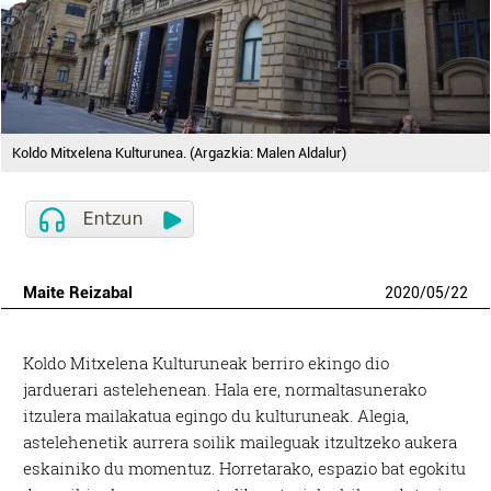
Koldo Mitxelena Kulturunea. (Argazkia: Malen Aldalur)
Maite Reizabal
2020
/
05
/
22
Koldo Mitxelena Kulturuneak berriro ekingo dio
jarduerari astelehenean. Hala ere, normaltasunerako
itzulera mailakatua egingo du kulturuneak. Alegia,
astelehenetik aurrera soilik maileguak itzultzeko aukera
eskainiko du momentuz. Horretarako, espazio bat egokitu