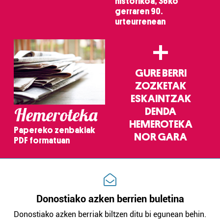
historikoa, 36ko
gerraren 90.
Webgune honek cookie propioak eta hirugarrenen cookie-
urteurrenean
fitxategiak erabiltzen ditu. Zure esperientzia eta
+
zerbitzuak hobetzeko asmoz, cookie teknologiaz
baliatzen gara. Ohar hau onartuz gero, teknologia hori
erabiltzeko baimen esplizitua ematen diguzu.
Gehiago
GURE BERRI
irakurri
ZOZKETAK
ESKAINTZAK
Hemeroteka
DENDA
HEMEROTEKA
Papereko zenbakiak
NOR GARA
PDF formatuan
Donostiako azken berrien buletina
Donostiako azken berriak biltzen ditu bi egunean behin.