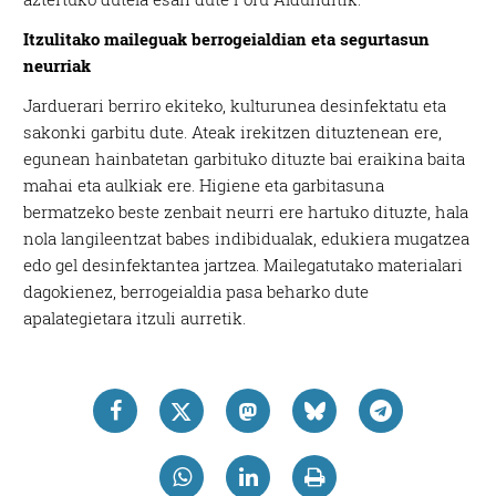
Itzulitako maileguak berrogeialdian eta segurtasun
neurriak
Jarduerari berriro ekiteko, kulturunea desinfektatu eta
sakonki garbitu dute. Ateak irekitzen dituztenean ere,
egunean hainbatetan garbituko dituzte bai eraikina baita
mahai eta aulkiak ere. Higiene eta garbitasuna
bermatzeko beste zenbait neurri ere hartuko dituzte, hala
nola langileentzat babes indibidualak, edukiera mugatzea
edo gel desinfektantea jartzea. Mailegatutako materialari
dagokienez, berrogeialdia pasa beharko dute
apalategietara itzuli aurretik.