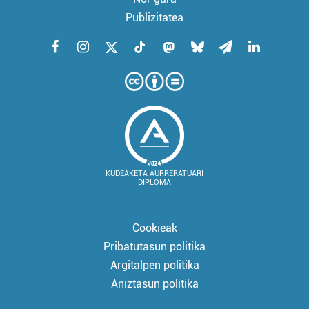
Publizitatea
KUDEAKETA AURRERATUARI
DIPLOMA
Cookieak
Pribatutasun politika
Argitalpen politika
Aniztasun politika