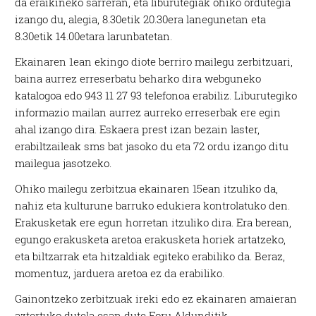
da eraikineko sarreran, eta liburutegiak ohiko ordutegia
izango du, alegia, 8.30etik 20.30era lanegunetan eta
8.30etik 14.00etara larunbatetan.
Ekainaren 1ean ekingo diote berriro mailegu zerbitzuari,
baina aurrez erreserbatu beharko dira webguneko
katalogoa edo 943 11 27 93 telefonoa erabiliz. Liburutegiko
informazio mailan aurrez aurreko erreserbak ere egin
ahal izango dira. Eskaera prest izan bezain laster,
erabiltzaileak sms bat jasoko du eta 72 ordu izango ditu
mailegua jasotzeko.
Ohiko mailegu zerbitzua ekainaren 15ean itzuliko da,
nahiz eta kulturune barruko edukiera kontrolatuko den.
Erakusketak ere egun horretan itzuliko dira. Era berean,
egungo erakusketa aretoa erakusketa horiek artatzeko,
eta biltzarrak eta hitzaldiak egiteko erabiliko da. Beraz,
momentuz, jarduera aretoa ez da erabiliko.
Gainontzeko zerbitzuak ireki edo ez ekainaren amaieran
aztertuko dutela esan dute Foru Aldunditik.