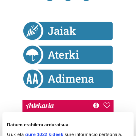
Astekaria
Naturak bere
Datuen erabilera arduratsua
lekua hartu du
Artikutzako
Guk eta
gure 1022 kideek
sure informacio pertsonala,