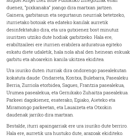
duenez, “pixkanaka” joango dira martxan jartzen.
Gainera, garbitasun eta segurtasun neurriak betetzeko,
iturrietako botoiak eta edateko kanilak aurretik
desinfektatuko dira, eta ura gutxienez bost minutuz
isuritzen utziko dute hodiak garbitzeko. Hala ere,
erabiltzaileei ere iturrien erabilera arduratsua egiteko
eskatu diete udaletik, hala nola ahal den heinean eskuak
garbitu eta ahoarekin kanila ukitzea ekiditea.
Ura isuriko duten iturriak dira ondorengo pasealekutan
kokatuta daude: Ondarreta, Kontxa, Bulebarra, Pasealeku
Berria, Zurriola etorbidea, Sagues, Frantzia pasealekua,
Urumea pasealekua, eta Gernikako Zuhaitza pasealekua.
Parkeei dagokienez, esaterako, Egiako, Aieteko eta
Miramongo parkeetan, eta Lauaizeta eta Otxokin
daudenak jarriko dira martxan.
Bestalde, iturri apaingarriak ere ura isuriko dute berriro.
Hala ere, aurretik ura hustuko dute, arazoak ekiditeko.