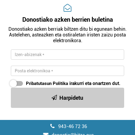
Donostiako azken berrien buletina
Donostiako azken berriak biltzen ditu bi egunean behin.
Astelehen, asteazken eta ostiraletan iristen zaizu posta
elektronikora.
Pribatutasun Politika
irakurri eta onartzen dut.
Harpidetu
943-46 72 36