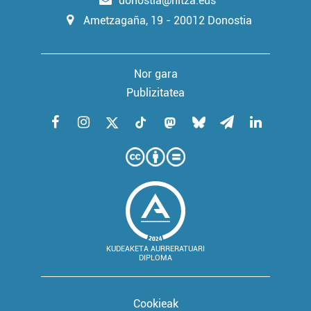
donostia@hitza.eus
Ametzagaña, 19 - 20012 Donostia
Nor gara
Publizitatea
KUDEAKETA AURRERATUARI
DIPLOMA
Cookieak