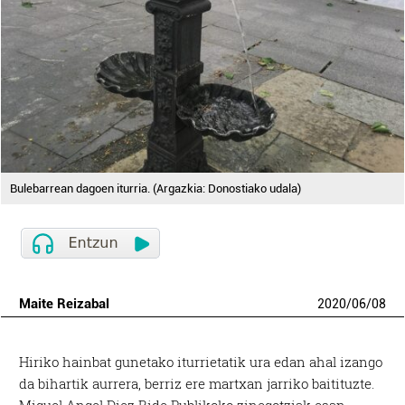
Bulebarrean dagoen iturria. (Argazkia: Donostiako udala)
Maite Reizabal
2020
/
06
/
08
Hiriko hainbat gunetako iturrietatik ura edan ahal izango
da bihartik aurrera, berriz ere martxan jarriko baitituzte.
Miguel Angel Diez Bide Publikoko zinegotziak esan