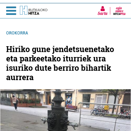
Sartu
OROKORRA
Hiriko gune jendetsuenetako
eta parkeetako iturriek ura
isuriko dute berriro bihartik
aurrera