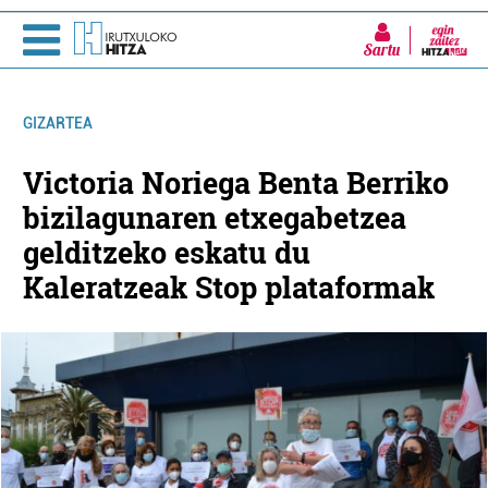
Sartu
GIZARTEA
Victoria Noriega Benta Berriko
bizilagunaren etxegabetzea
gelditzeko eskatu du
Kaleratzeak Stop plataformak