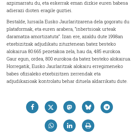
azpimarratu du, eta eskerrak eman dizkie euren babesa
adierazi dioten eragile guztiei.
Bestalde, lursaila Eusko Jaurlaritzarena dela gogoratu du
plataformak, eta euren arabera, “inbertsioak urteak
daramatza amortizatuta”. Izan ere, azaldu dute 1998an
etxebizitzak adjudikatu zituztenean batez besteko
alokairua 80.665 pezetakoa zela, hau da, 485 eurokoa.
Gaur egun, ordea, 800 eurokoa da batez besteko alokairua.
Horregatik, Eusko Jaurlaritzak alokairu erregimeneko
babes ofizialeko etxebizitzen zerrendak eta
adjudikazioak kontrolatu behar dituela aldarrikatu dute.