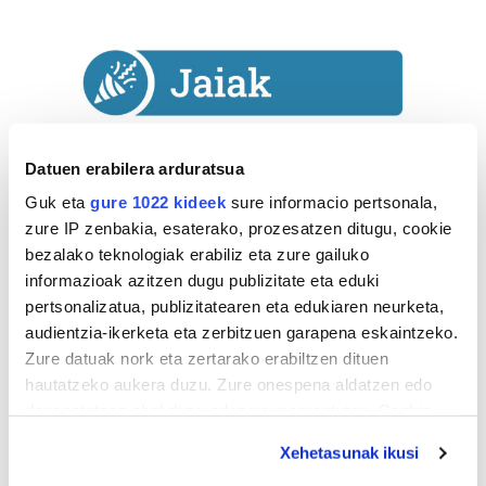
Datuen erabilera arduratsua
Guk eta
gure 1022 kideek
sure informacio pertsonala,
zure IP zenbakia, esaterako, prozesatzen ditugu, cookie
bezalako teknologiak erabiliz eta zure gailuko
informazioak azitzen dugu publizitate eta eduki
pertsonalizatua, publizitatearen eta edukiaren neurketa,
audientzia-ikerketa eta zerbitzuen garapena eskaintzeko.
Astekaria
Zure datuak nork eta zertarako erabiltzen dituen
hautatzeko aukera duzu. Zure onespena aldatzen edo
Naturak bere
deuseztatzen ahal duzu edozein momentutan, Cookie
lekua hartu du
deklaraziotik edo Privacy triggerean klikatuz.
Artikutzako
Xehetasunak ikusi
urtegian