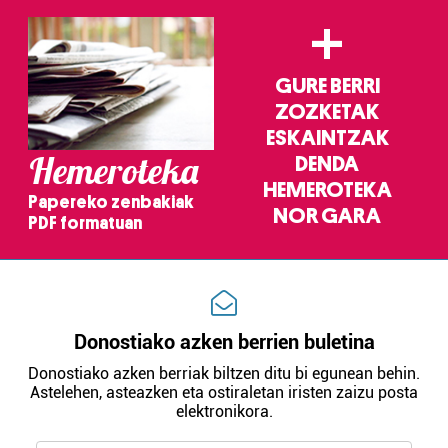
+
GURE BERRI
ZOZKETAK
ESKAINTZAK
Hemeroteka
DENDA
HEMEROTEKA
Papereko zenbakiak
NOR GARA
PDF formatuan
Donostiako azken berrien buletina
Donostiako azken berriak biltzen ditu bi egunean behin.
Astelehen, asteazken eta ostiraletan iristen zaizu posta
elektronikora.