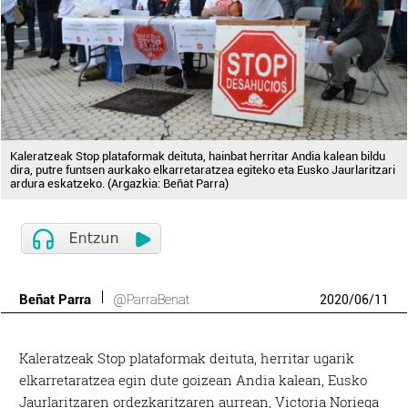
Kaleratzeak Stop plataformak deituta, hainbat herritar Andia kalean bildu
dira, putre funtsen aurkako elkarretaratzea egiteko eta Eusko Jaurlaritzari
ardura eskatzeko. (Argazkia: Beñat Parra)
Beñat Parra
@ParraBenat
2020
/
06
/
11
Kaleratzeak Stop plataformak deituta, herritar ugarik
elkarretaratzea egin dute goizean Andia kalean, Eusko
Jaurlaritzaren ordezkaritzaren aurrean, Victoria Noriega