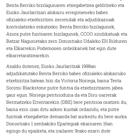
Benta Berriko bizilagunaren etxegabetzea gelditzeko eta
Eusko Jaurlaritzari alokairu erregimeneko babes
ofizialeko etxebizitzen zerrendak eta adjudikazioak
kontrolatzeko eskatzeko. Benta Berriko bizilagunek,
Azora putre funtsaren bizilagunek, CCOO sindikatuak eta
Batzar Nagusietako zein Donostiako Udaleko EH Bilduren
eta Elkarrekin Podemosen ordezkariek bat egin dute
elkarretaratzearekin.
Azaldu dutenez, Eusko Jaurlaritzak 1998an
adjudikatutako Benta Berriko babes ofizialeko alokairuko
etxebizitza batean bizi da Victoria Noriega, baina Testa
Socimi-Blackstone putre funtsa da etxebizitzaren jabea
gaur egun. Noriega pentsioduna da eta Diru-sarrerak
Bermatzeko Errentarekin (DBE) bere pentsioa osatzen du,
baina ezin izan ditu azken kuotak ordaindu, eta putre
funtsak etxegabetze demanda bat aurkeztu du bere aurka.
Donostiako 1 zenbakiko Epaitegiak ekainaren 16an
egingo du epaiketa, eta irailaren 9rako ezarri dute