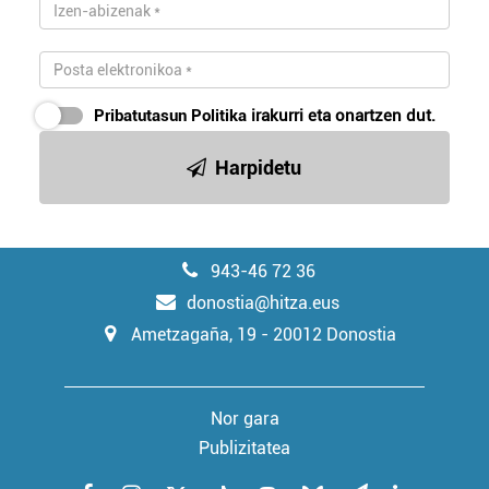
Pribatutasun Politika
irakurri eta onartzen dut.
Harpidetu
943-46 72 36
donostia@hitza.eus
Ametzagaña, 19 - 20012 Donostia
Nor gara
Publizitatea