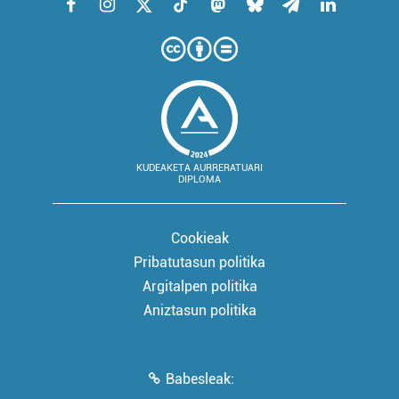
KUDEAKETA AURRERATUARI
DIPLOMA
Cookieak
Pribatutasun politika
Argitalpen politika
Aniztasun politika
Babesleak: