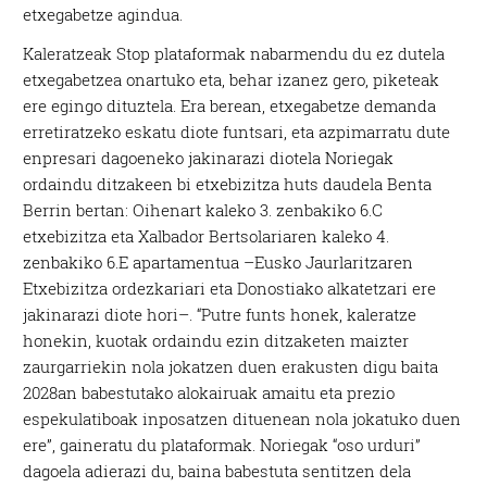
etxegabetze agindua.
Kaleratzeak Stop plataformak nabarmendu du ez dutela
etxegabetzea onartuko eta, behar izanez gero, piketeak
ere egingo dituztela. Era berean, etxegabetze demanda
erretiratzeko eskatu diote funtsari, eta azpimarratu dute
enpresari dagoeneko jakinarazi diotela Noriegak
ordaindu ditzakeen bi etxebizitza huts daudela Benta
Berrin bertan: Oihenart kaleko 3. zenbakiko 6.C
etxebizitza eta Xalbador Bertsolariaren kaleko 4.
zenbakiko 6.E apartamentua –Eusko Jaurlaritzaren
Etxebizitza ordezkariari eta Donostiako alkatetzari ere
jakinarazi diote hori–. “Putre funts honek, kaleratze
honekin, kuotak ordaindu ezin ditzaketen maizter
zaurgarriekin nola jokatzen duen erakusten digu baita
2028an babestutako alokairuak amaitu eta prezio
espekulatiboak inposatzen dituenean nola jokatuko duen
ere”, gaineratu du plataformak. Noriegak “oso urduri”
dagoela adierazi du, baina babestuta sentitzen dela