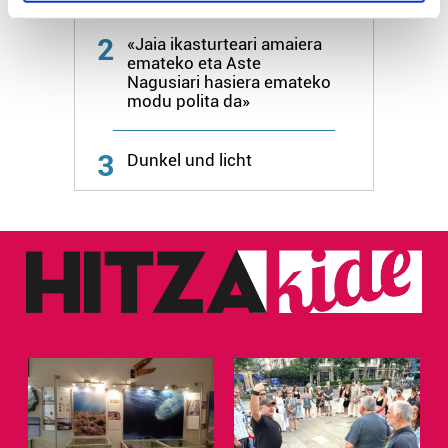
specific characteristics (fingerprinting)
Find out more about how your personal data is processed
2
«Jaia ikasturteari amaiera
and set your preferences in the
details section
.
emateko eta Aste
Nagusiari hasiera emateko
modu polita da»
Guk eta gure bazkideek zure datu pertsonalak
prozesatzen ditugu, zure IP zenbakia, besteak beste,
teknologia erabiliz, cookieak adibidez, iragarki eta eduki
3
Dunkel und licht
pertsonalizatuak eskaintzeko, iragarkiak eta edukia
neurtzeko, jendeari buruzko informazioa biltzeko eta
produktuak garatzeko. Zure datuak nork eta zertarako
erabiltzen dituen hauta dezakezu.
Bazkide batzuek ez dizute baimenik eskatzen, eta beren
interes komertzial legitimoetan babesten dira. Ikusi gure
bazkideen zerrenda, beren ustez zein helburutarako
duten interes legitimoa eta horren aurka nola egin
dezakezun ikusteko.
Lortu zure datu pertsonalak prozesatzeko moduari