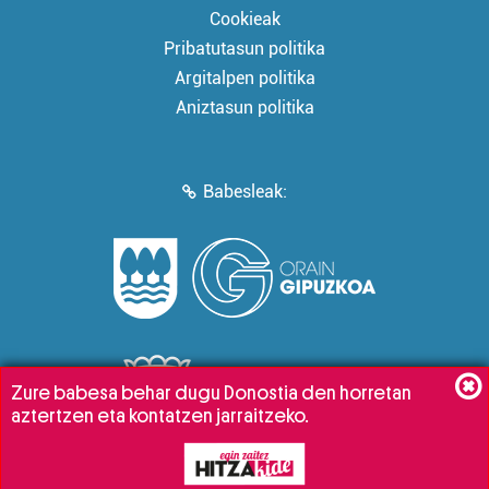
Cookieak
Pribatutasun politika
Argitalpen politika
Aniztasun politika
Babesleak:
Zure babesa behar dugu Donostia den horretan
aztertzen eta kontatzen jarraitzeko.