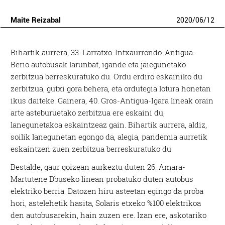
Maite Reizabal
2020
/
06
/
12
Bihartik aurrera, 33. Larratxo-Intxaurrondo-Antigua-
Berio autobusak larunbat, igande eta jaiegunetako
zerbitzua berreskuratuko du. Ordu erdiro eskainiko du
zerbitzua, gutxi gora behera, eta ordutegia lotura honetan
ikus daiteke. Gainera, 40. Gros-Antigua-Igara lineak orain
arte asteburuetako zerbitzua ere eskaini du,
lanegunetakoa eskaintzeaz gain. Bihartik aurrera, aldiz,
soilik lanegunetan egongo da, alegia, pandemia aurretik
eskaintzen zuen zerbitzua berreskuratuko du.
Bestalde, gaur goizean aurkeztu duten 26. Amara-
Martutene Dbuseko linean probatuko duten autobus
elektriko berria. Datozen hiru asteetan egingo da proba
hori, astelehetik hasita, Solaris etxeko %100 elektrikoa
den autobusarekin, hain zuzen ere. Izan ere, askotariko