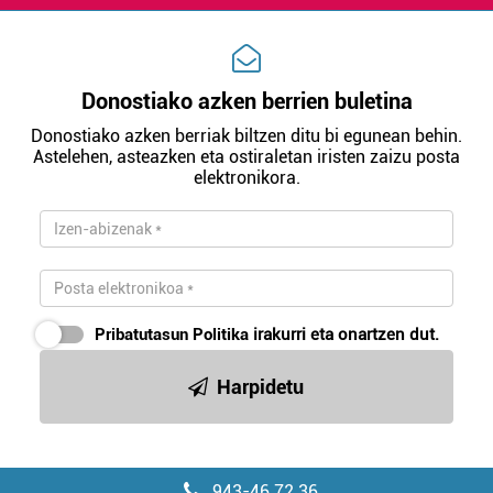
Donostiako azken berrien buletina
Donostiako azken berriak biltzen ditu bi egunean behin.
Astelehen, asteazken eta ostiraletan iristen zaizu posta
elektronikora.
Pribatutasun Politika
irakurri eta onartzen dut.
Harpidetu
943-46 72 36