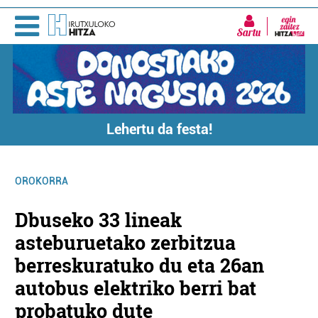
Sartu
Lehertu da festa!
OROKORRA
Dbuseko 33 lineak
asteburuetako zerbitzua
berreskuratuko du eta 26an
autobus elektriko berri bat
probatuko dute