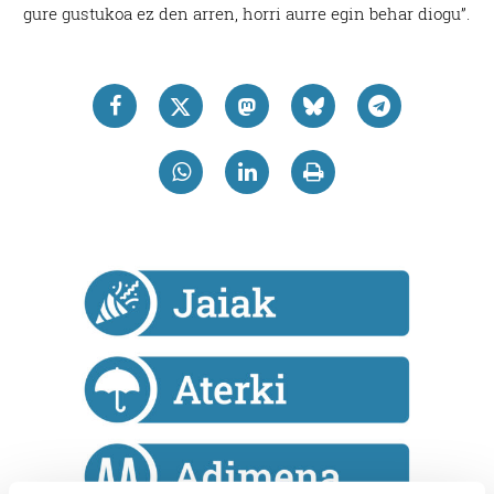
gure gustukoa ez den arren, horri aurre egin behar diogu”.