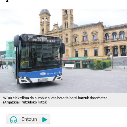
%100 elektrikoa da autobusa, eta bateria berri batzuk daramatza.
(Argazkia: Irutxuloko Hitza)