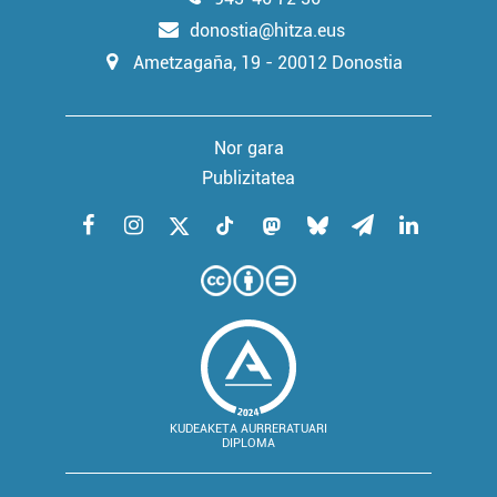
donostia@hitza.eus
Ametzagaña, 19 - 20012 Donostia
Nor gara
Publizitatea
KUDEAKETA AURRERATUARI
DIPLOMA