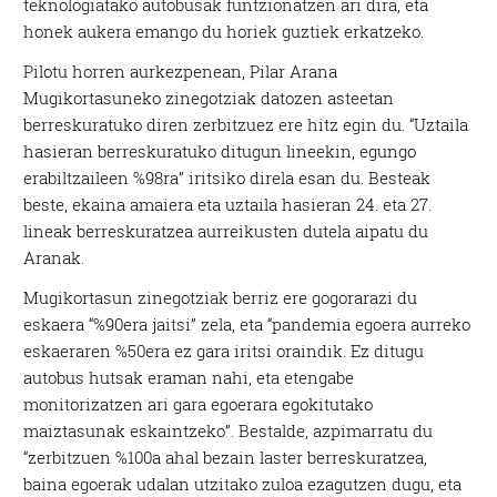
teknologiatako autobusak funtzionatzen ari dira, eta
honek aukera emango du horiek guztiek erkatzeko.
Pilotu horren aurkezpenean, Pilar Arana
Mugikortasuneko zinegotziak datozen asteetan
berreskuratuko diren zerbitzuez ere hitz egin du. “Uztaila
hasieran berreskuratuko ditugun lineekin, egungo
erabiltzaileen %98ra” iritsiko direla esan du. Besteak
beste, ekaina amaiera eta uztaila hasieran 24. eta 27.
lineak berreskuratzea aurreikusten dutela aipatu du
Aranak.
Mugikortasun zinegotziak berriz ere gogorarazi du
eskaera “%90era jaitsi” zela, eta “pandemia egoera aurreko
eskaeraren %50era ez gara iritsi oraindik. Ez ditugu
autobus hutsak eraman nahi, eta etengabe
monitorizatzen ari gara egoerara egokitutako
maiztasunak eskaintzeko”. Bestalde, azpimarratu du
“zerbitzuen %100a ahal bezain laster berreskuratzea,
baina egoerak udalan utzitako zuloa ezagutzen dugu, eta