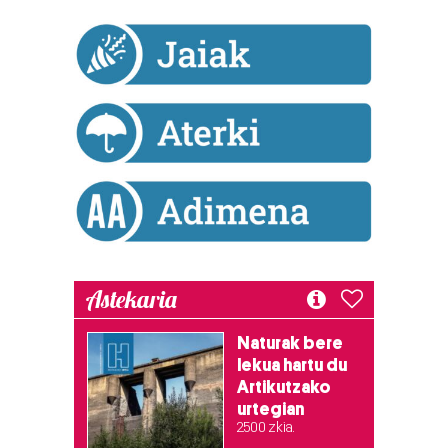
Astekaria
Naturak bere
lekua hartu du
Artikutzako
urtegian
2.500 zkia.