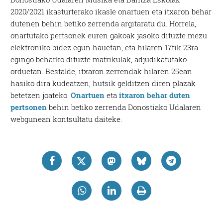
2020/2021 ikasturterako ikasle onartuen eta itxaron behar
dutenen behin betiko zerrenda argitaratu du. Horrela,
onartutako pertsonek euren gakoak jasoko dituzte mezu
elektroniko bidez egun hauetan, eta hilaren 17tik 23ra
egingo beharko dituzte matrikulak, adjudikatutako
orduetan. Bestalde, itxaron zerrendak hilaren 25ean
hasiko dira kudeatzen, hutsik gelditzen diren plazak
betetzen joateko.
Onartuen
eta
itxaron behar duten
pertsonen
behin betiko zerrenda Donostiako Udalaren
webgunean kontsultatu daiteke.