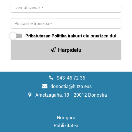
Webgune honek cookie propioak eta hirugarrenen cookie-
fitxategiak erabiltzen ditu. Zure esperientzia eta
zerbitzuak hobetzeko asmoz, cookie teknologiaz
baliatzen gara. Ohar hau onartuz gero, teknologia hori
erabiltzeko baimen esplizitua ematen diguzu.
Gehiago
Pribatutasun Politika
irakurri eta onartzen dut.
irakurri
Harpidetu
943-46 72 36
donostia@hitza.eus
Ametzagaña, 19 - 20012 Donostia
Nor gara
Publizitatea