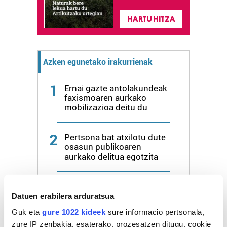
HARTU HITZA
Azken egunetako irakurrienak
1
Ernai gazte antolakundeak
faxismoaren aurkako
mobilizazioa deitu du
2
Pertsona bat atxilotu dute
osasun publikoaren
aurkako delitua egotzita
3
Ione Iruretagoiena
zubietarraren bi soineko
Datuen erabilera arduratsua
jantzi zituen Amaia
Guk eta
gure 1022 kideek
sure informacio pertsonala,
Monterok Illunben
zure IP zenbakia, esaterako, prozesatzen ditugu, cookie