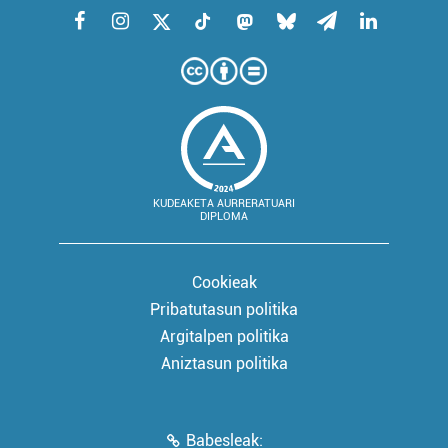
KUDEAKETA AURRERATUARI
DIPLOMA
Cookieak
Pribatutasun politika
Argitalpen politika
Aniztasun politika
Babesleak: