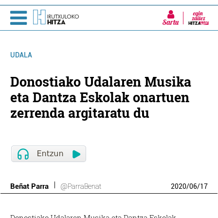
Sartu
UDALA
Donostiako Udalaren Musika
eta Dantza Eskolak onartuen
zerrenda argitaratu du
Beñat Parra
@ParraBenat
2020
/
06
/
17
Donostiako Udalaren Musika eta Dantza Eskolak