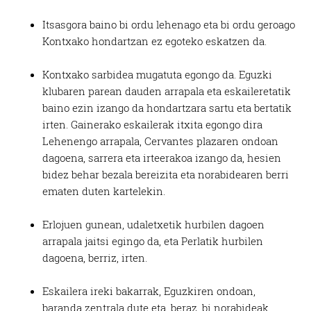
Itsasgora baino bi ordu lehenago eta bi ordu geroago
Kontxako hondartzan ez egoteko eskatzen da.
Kontxako sarbidea mugatuta egongo da. Eguzki
klubaren parean dauden arrapala eta eskaileretatik
baino ezin izango da hondartzara sartu eta bertatik
irten. Gainerako eskailerak itxita egongo dira
Lehenengo arrapala, Cervantes plazaren ondoan
dagoena, sarrera eta irteerakoa izango da, hesien
bidez behar bezala bereizita eta norabidearen berri
ematen duten kartelekin.
Erlojuen gunean, udaletxetik hurbilen dagoen
arrapala jaitsi egingo da, eta Perlatik hurbilen
dagoena, berriz, irten.
Eskailera ireki bakarrak, Eguzkiren ondoan,
baranda zentrala dute eta, beraz, bi norabideak