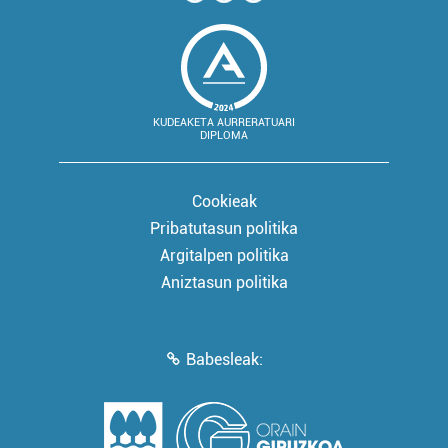
KUDEAKETA AURRERATUARI
DIPLOMA
Cookieak
Pribatutasun politika
Argitalpen politika
Aniztasun politika
Babesleak: