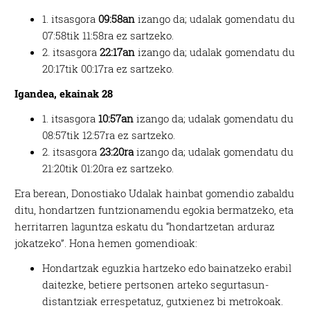
1. itsasgora
09:58an
izango da; udalak gomendatu du
07:58tik 11:58ra ez sartzeko.
2. itsasgora
22:17an
izango da; udalak gomendatu du
20:17tik 00:17ra ez sartzeko.
Igandea, ekainak 28
1. itsasgora
10:57an
izango da; udalak gomendatu du
08:57tik 12:57ra ez sartzeko.
2. itsasgora
23:20ra
izango da; udalak gomendatu du
21:20tik 01:20ra ez sartzeko.
Era berean, Donostiako Udalak hainbat gomendio zabaldu
ditu, hondartzen funtzionamendu egokia bermatzeko, eta
herritarren laguntza eskatu du “hondartzetan arduraz
jokatzeko”. Hona hemen gomendioak:
Hondartzak eguzkia hartzeko edo bainatzeko erabil
daitezke, betiere pertsonen arteko segurtasun-
distantziak errespetatuz, gutxienez bi metrokoak.