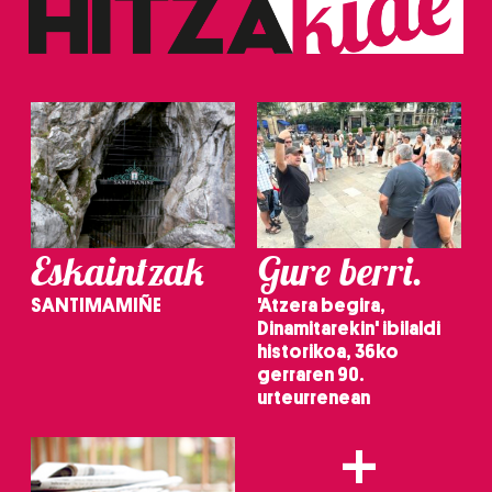
Eskaintzak
Gure berri.
SANTIMAMIÑE
'Atzera begira,
Dinamitarekin' ibilaldi
historikoa, 36ko
gerraren 90.
urteurrenean
+