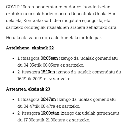
COVID-19aren pandemiaren ondorioz, hondartzetan
ezohiko neurriak hartzen ari da Donostiako Udala. Hori
dela eta, Kontxako sarbidea mugatuta egongo da, eta
sartzeko ordutegiak itsasaldien arabera zehaztuko dira.
Honakoak izango dira aste honetako ordutegiak:
Astelehena, ekainak 22
1. itsasgora
06:05ean
izango da; udalak gomendatu
du 04:05etik 08:05era ez sartzeko.
2. itsasgora
18:19an
izango da; udalak gomendatu du
16:19tik 20:19ra ez sartzeko.
Asteartea, ekainak 23
1. itsasgora
06:47an
izango da; udalak gomendatu
du 04:47tik 08:47ra ez sartzeko.
2. itsasgora
19:00etan
izango da; udalak gomendatu
du 17:00etatik 21:00etara ez sartzeko.