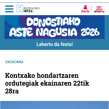
Sartu
Lehertu da festa!
OROKORRA
Kontxako hondartzaren
ordutegiak ekainaren 22tik
28ra