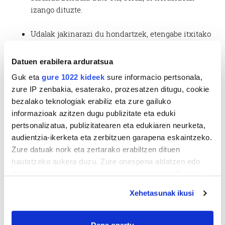
izango dituzte.
Udalak jakinarazi du hondartzek, etengabe itxitako
eskaileretan izan ezik, ez dutela itxitura fisikorik
izango, eta, beste behin ere, hondartzek ondo
Datuen erabilera arduratsua
funtzionatzeko erantzukizuna eskatu du.
Guk eta
gure 1022 kideek
sure informacio pertsonala,
zure IP zenbakia, esaterako, prozesatzen ditugu, cookie
Udaltzaingoak esku hartu ahal izango du neurri
bezalako teknologiak erabiliz eta zure gailuko
horiek ageri-agerian betetzen ez badira eta guztien
informazioak azitzen dugu publizitate eta eduki
segurtasuna bermatzeko.
pertsonalizatua, publizitatearen eta edukiaren neurketa,
audientzia-ikerketa eta zerbitzuen garapena eskaintzeko.
Zure datuak nork eta zertarako erabiltzen dituen
hautatzeko aukera duzu. Zure onespena aldatzen edo
deuseztatzen ahal duzu edozein momentutan, Cookie
deklaraziotik edo Privacy triggerean klikatuz.
Xehetasunak ikusi
If you allow, we would also like to:
Collect information about your geographical
Dena onartu