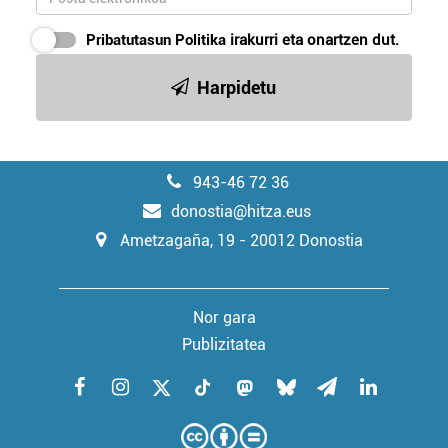
Pribatutasun Politika
irakurri eta onartzen dut.
Harpidetu
943-46 72 36
donostia@hitza.eus
Ametzagaña, 19 - 20012 Donostia
Nor gara
Publizitatea