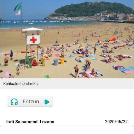
Kontxako hondartza.
Irati Salsamendi Lozano
2020
/
06
/
22