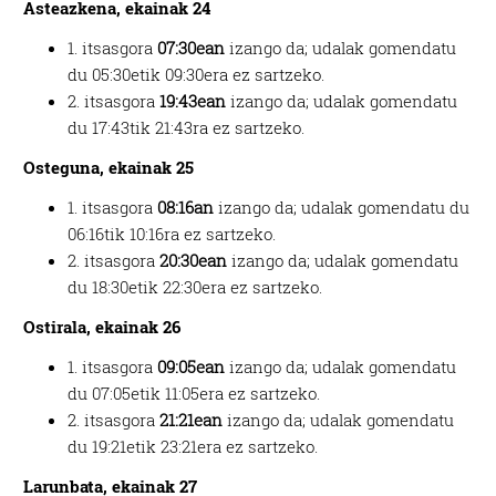
Asteazkena, ekainak 24
1. itsasgora
07:30ean
izango da; udalak gomendatu
du 05:30etik 09:30era ez sartzeko.
2. itsasgora
19:43ean
izango da; udalak gomendatu
du 17:43tik 21:43ra ez sartzeko.
Osteguna, ekainak 25
1. itsasgora
08:16an
izango da; udalak gomendatu du
06:16tik 10:16ra ez sartzeko.
2. itsasgora
20:30ean
izango da; udalak gomendatu
du 18:30etik 22:30era ez sartzeko.
Ostirala, ekainak 26
1. itsasgora
09:05ean
izango da; udalak gomendatu
du 07:05etik 11:05era ez sartzeko.
2. itsasgora
21:21ean
izango da; udalak gomendatu
du 19:21etik 23:21era ez sartzeko.
Larunbata, ekainak 27