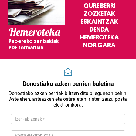
GURE BERRI
ZOZKETAK
ESKAINTZAK
Hemeroteka
DENDA
HEMEROTEKA
Papereko zenbakiak
NOR GARA
PDF formatuan
Donostiako azken berrien buletina
Donostiako azken berriak biltzen ditu bi egunean behin.
Astelehen, asteazken eta ostiraletan iristen zaizu posta
elektronikora.