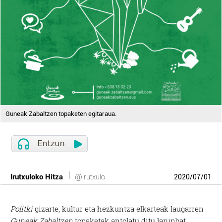
Guneak Zabaltzen topaketen egitaraua.
Irutxuloko Hitza
@irutxulo
2020
/
07
/
01
Politki
gizarte, kultur eta hezkuntza elkarteak laugarren
Guneak Zabaltzen
topaketak antolatu ditu larunbat