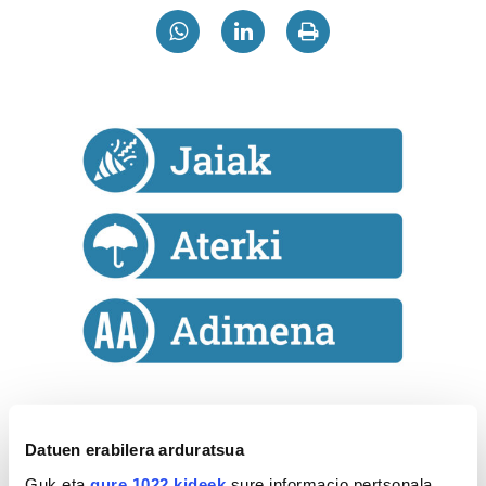
Astekaria
Datuen erabilera arduratsua
Naturak bere
Guk eta
gure 1022 kideek
sure informacio pertsonala,