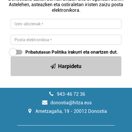
Astelehen, asteazken eta ostiraletan iristen zaizu posta
elektronikora.
Pribatutasun Politika
irakurri eta onartzen dut.
Harpidetu
943-46 72 36
donostia@hitza.eus
Ametzagaña, 19 - 20012 Donostia