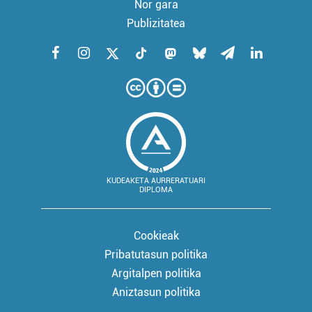
Nor gara
Publizitatea
KUDEAKETA AURRERATUARI
DIPLOMA
Cookieak
Pribatutasun politika
Argitalpen politika
Aniztasun politika