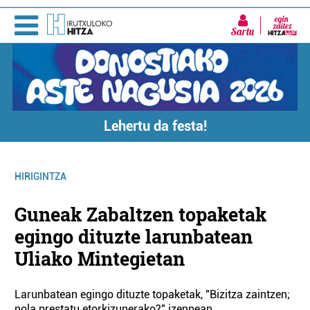
Sartu
Lehertu da festa!
HIRIGINTZA
Guneak Zabaltzen topaketak
egingo dituzte larunbatean
Uliako Mintegietan
Larunbatean egingo dituzte topaketak, "Bizitza zaintzen;
nola prestatu etorkizunerako?" izenpean.