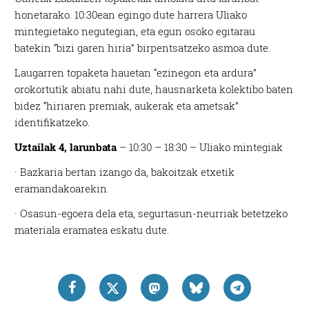
honetarako. 10:30ean egingo dute harrera Uliako
mintegietako negutegian, eta egun osoko egitarau
batekin “bizi garen hiria” birpentsatzeko asmoa dute.
Laugarren topaketa hauetan “ezinegon eta ardura”
orokortutik abiatu nahi dute, hausnarketa kolektibo baten
bidez “hiriaren premiak, aukerak eta ametsak”
identifikatzeko.
Uztailak 4, larunbata
– 10:30 – 18:30 – Uliako mintegiak
· Bazkaria bertan izango da, bakoitzak etxetik
eramandakoarekin.
· Osasun-egoera dela eta, segurtasun-neurriak betetzeko
materiala eramatea eskatu dute.