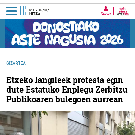
Sartu
GIZARTEA
Etxeko langileek protesta egin
dute Estatuko Enplegu Zerbitzu
Publikoaren bulegoen aurrean