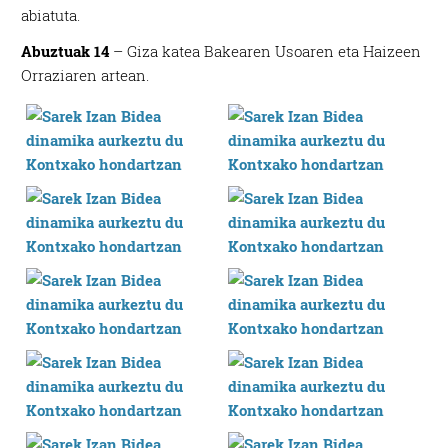
abiatuta.
Abuztuak 14
– Giza katea Bakearen Usoaren eta Haizeen
Orraziaren artean.