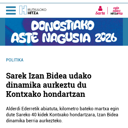
Sartu
POLITIKA
Sarek Izan Bidea udako
dinamika aurkeztu du
Kontxako hondartzan
Alderdi Ederretik abiatuta, kilometro bateko martxa egin
dute Sareko 40 kidek Kontxako hondartzara, Izan Bidea
dinamika berria aurkezteko.