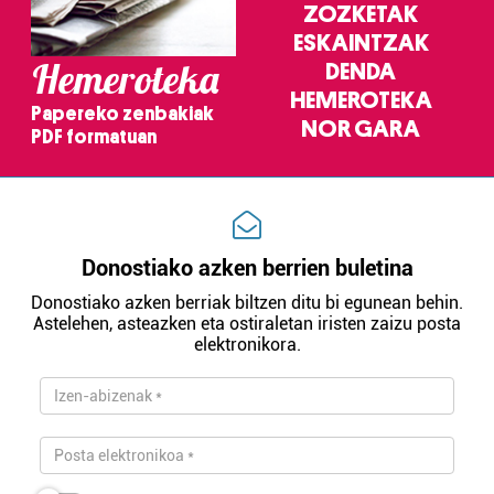
ZOZKETAK
ESKAINTZAK
Hemeroteka
DENDA
HEMEROTEKA
Papereko zenbakiak
NOR GARA
PDF formatuan
Donostiako azken berrien buletina
Donostiako azken berriak biltzen ditu bi egunean behin.
Astelehen, asteazken eta ostiraletan iristen zaizu posta
elektronikora.