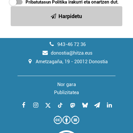
Pribatutasun Politika
irakurri eta onartzen dut.
Harpidetu
943-46 72 36
donostia@hitza.eus
Ametzagaña, 19 - 20012 Donostia
Nor gara
Publizitatea