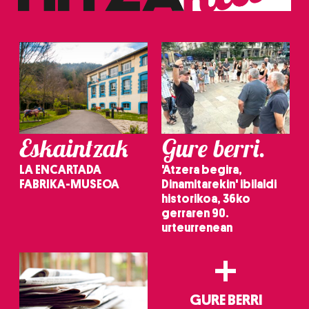
dezakezun ikusteko.
Lortu zure datu pertsonalak prozesatzeko moduari
buruzko informazio gehiago eta ezarri zure lehentasunak
datuen atalean. Edozein unetan alda edo ken dezakezu
zure baimena Cookieen adierazpenean.
Webgune honek cookie propioak eta hirugarrenen cookie-
Eskaintzak
Gure berri.
fitxategiak erabiltzen ditu. Zure esperientzia eta
zerbitzuak hobetzeko asmoz, cookie teknologiaz
LA ENCARTADA
'Atzera begira,
baliatzen gara. Ohar hau onartuz gero, teknologia hori
FABRIKA-MUSEOA
Dinamitarekin' ibilaldi
erabiltzeko baimen esplizitua ematen diguzu.
Gehiago
historikoa, 36ko
irakurri
gerraren 90.
urteurrenean
+
GURE BERRI