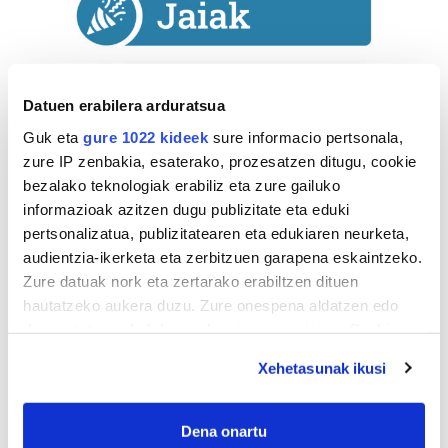
Datuen erabilera arduratsua
Guk eta
gure 1022 kideek
sure informacio pertsonala,
zure IP zenbakia, esaterako, prozesatzen ditugu, cookie
bezalako teknologiak erabiliz eta zure gailuko
informazioak azitzen dugu publizitate eta eduki
pertsonalizatua, publizitatearen eta edukiaren neurketa,
Astekaria
audientzia-ikerketa eta zerbitzuen garapena eskaintzeko.
Zure datuak nork eta zertarako erabiltzen dituen
Naturak bere
hautatzeko aukera duzu. Zure onespena aldatzen edo
lekua hartu du
deuseztatzen ahal duzu edozein momentutan, Cookie
Artikutzako
deklaraziotik edo Privacy triggerean klikatuz.
Xehetasunak ikusi
urtegian
2.500 zkia.
If you allow, we would also like to:
Collect information about your geographical
Dena onartu
HARTU HITZA