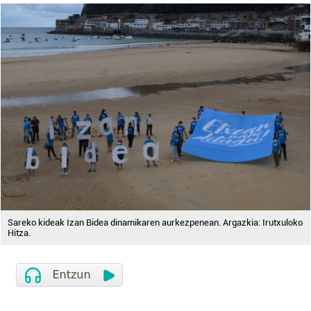
Sareko kideak Izan Bidea dinamikaren aurkezpenean. Argazkia: Irutxuloko
Hitza.