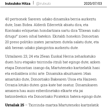
Irutxuloko Hitza
@irutxulo
2020
/
07
/
03
40 pertsonek Sareren udako dinamika berria aurkeztu
dute, Izan Bidea. Alderdi Ederretik abiatu dira, eta
Kontxako erlojuetan hondartzara sartu dira “Etxean nahi
ditugu!” zioen oihal batekin. Ekitaldi honekin Donostian
20 preso politiko izaten jarraitzen dutela salatu dute, eta
aldi berean udako plangintza aurkeztu dute.
Uztailaren 23, 24 eta 25ean Euskal Herria zeharkatuko
duen hiru etapako txirrinda-itzuli bat egingo dute; azken
etapa Donostian izango da, Martuteneko kartzelatik hasi
eta erdialdera iritsi arte. Dinamika abuztuaren 14an
amaituko dute, Donostiako Bakearen Usoa eta Haizeen
Orrazia lotuko duten giza-kate bat osatuz. Dinamikaren
amaiera hau auzo ezberdinetako elkarte eta jai
batzordeekin eta Donostiako Piratekin batera egingo dute.
Uztailak 25
– Txirrinda-martxa Martuteneko kartzelatik