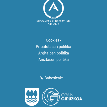
KUDEAKETA AURRERATUARI
DIPLOMA
Cookieak
Pribatutasun politika
Argitalpen politika
Aniztasun politika
Babesleak: