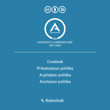
KUDEAKETA AURRERATUARI
DIPLOMA
Cookieak
Pribatutasun politika
Argitalpen politika
Aniztasun politika
Babesleak: