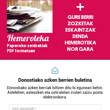
+
Webgune honek cookie propioak eta hirugarrenen cookie-
fitxategiak erabiltzen ditu. Zure esperientzia eta
zerbitzuak hobetzeko asmoz, cookie teknologiaz
GURE BERRI
baliatzen gara. Ohar hau onartuz gero, teknologia hori
ZOZKETAK
erabiltzeko baimen esplizitua ematen diguzu.
Gehiago
ESKAINTZAK
irakurri
Hemeroteka
DENDA
HEMEROTEKA
Papereko zenbakiak
NOR GARA
PDF formatuan
Donostiako azken berrien buletina
Donostiako azken berriak biltzen ditu bi egunean behin.
Astelehen, asteazken eta ostiraletan iristen zaizu posta
elektronikora.