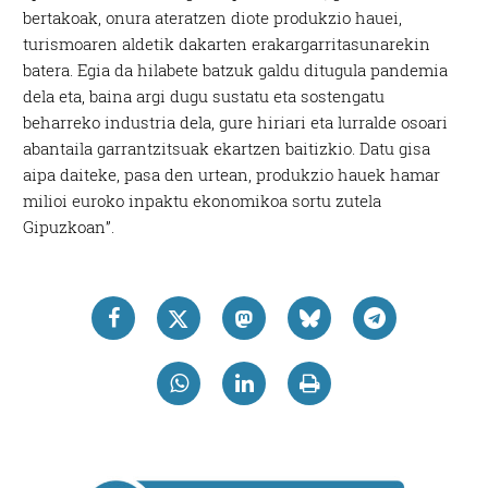
bertakoak, onura ateratzen diote produkzio hauei,
turismoaren aldetik dakarten erakargarritasunarekin
batera. Egia da hilabete batzuk galdu ditugula pandemia
dela eta, baina argi dugu sustatu eta sostengatu
beharreko industria dela, gure hiriari eta lurralde osoari
abantaila garrantzitsuak ekartzen baitizkio. Datu gisa
aipa daiteke, pasa den urtean, produkzio hauek hamar
milioi euroko inpaktu ekonomikoa sortu zutela
Gipuzkoan”.