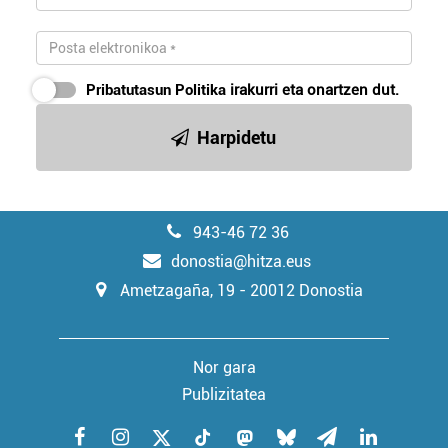
Pribatutasun Politika
irakurri eta onartzen dut.
Harpidetu
943-46 72 36
donostia@hitza.eus
Ametzagaña, 19 - 20012 Donostia
Nor gara
Publizitatea