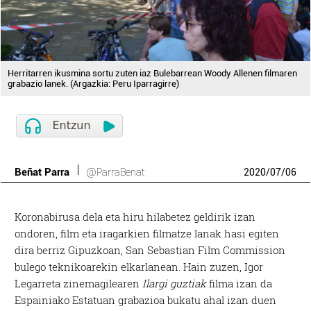
Herritarren ikusmina sortu zuten iaz Bulebarrean Woody Allenen filmaren
grabazio lanek. (Argazkia: Peru Iparragirre)
Beñat Parra
@ParraBenat
2020
/
07
/
06
Koronabirusa dela eta hiru hilabetez geldirik izan
ondoren, film eta iragarkien filmatze lanak hasi egiten
dira berriz Gipuzkoan, San Sebastian Film Commission
bulego teknikoarekin elkarlanean. Hain zuzen, Igor
Legarreta zinemagilearen
Ilargi guztiak
filma izan da
Espainiako Estatuan grabazioa bukatu ahal izan duen