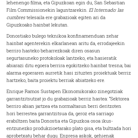
lehenengo filma, eta Gipuzkoan egin du, San Sebastian
Film Commissionekin laguntzarekin.
El Internado: las
cumbres
telesaila ere grabazioak egiten ari da
Gipuzkoako hainbat lekutan.
Donostiako bulego teknikoa konfinamenduan zehar
hainbat agenterekin elkarlanean aritu da, errodajeekin
berriro hasteko beharrezkoak diren osasun
segurtasuneko protokoloak lantzeko, eta hasieratik
abiarazi ditu egoera berrira egokitzeko hainbat tresna; bai
alarma egoeraren aurretik hasi zituzten proiektuak berriz
hartzeko, baita proiektu berriak abiatzeko ere.
Enrique Ramos Sustapen Ekonomikorako zinegotziak
garrantzitsutzat jo du grabazioak berriz hastea: “Sektorea
berriro abian jartzea eta normaltasun berri deritzoten
hori berrestea garrantzitsua da, geroz eta sarriago
erabiltzen baita Donostia eta Gipuzkoa osoa ikus-
entzunezko produkzioetarako plato gisa, eta bultzada hori
aprobetxatu behar dugu. Enpresa askok, gehienak