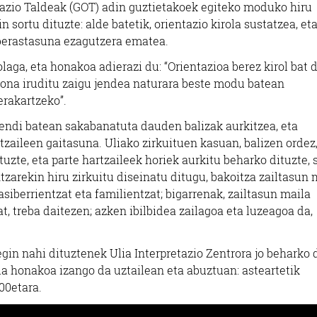
tazio Taldeak (GOT) adin guztietakoek egiteko moduko hiru
n sortu dituzte: alde batetik, orientazio kirola sustatzea, et
berastasuna ezagutzera ematea.
aga, eta honakoa adierazi du: “Orientazioa berez kirol bat d
a ona iruditu zaigu jendea naturara beste modu batean
erakartzeko”.
endi batean sakabanatuta dauden balizak aurkitzea, eta
tzaileen gaitasuna. Uliako zirkuituen kasuan, balizen ordez
zte, eta parte hartzaileek horiek aurkitu beharko dituzte, 
zarekin hiru zirkuitu diseinatu ditugu, bakoitza zailtasun 
iberrientzat eta familientzat; bigarrenak, zailtasun maila
t, treba daitezen; azken ibilbidea zailagoa eta luzeagoa da,
egin nahi dituztenek Ulia Interpretazio Zentrora jo beharko 
a honakoa izango da uztailean eta abuztuan: asteartetik
:00etara.