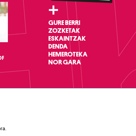
+
GURE BERRI
ZOZKETAK
ESKAINTZAK
DENDA
HEMEROTEKA
DF
NOR GARA
ra.