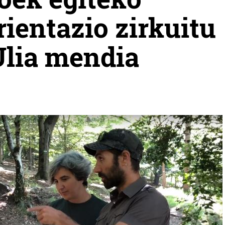
ientazio zirkuitu
 Ulia mendia