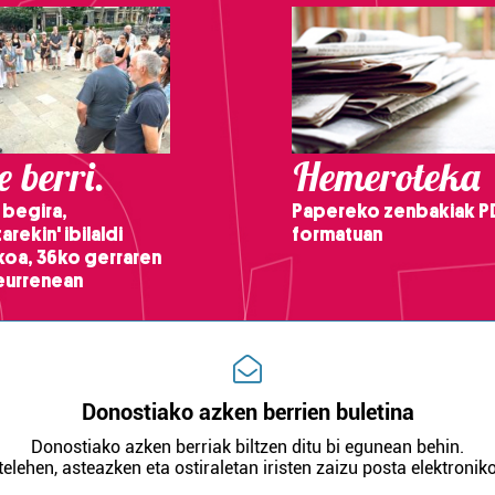
 berri.
Hemeroteka
 begira,
Papereko zenbakiak P
arekin' ibilaldi
formatuan
ikoa, 36ko gerraren
teurrenean
Donostiako azken berrien buletina
Donostiako azken berriak biltzen ditu bi egunean behin.
telehen, asteazken eta ostiraletan iristen zaizu posta elektroniko