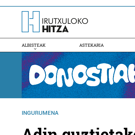
ALBISTEAK
ASTEKARIA
INGURUMENA
Adin guztietak