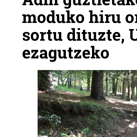
moduko hiru or
sortu dituzte,
ezagutzeko