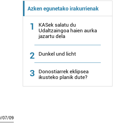
Azken egunetako irakurrienak
1
KASek salatu du
Udaltzaingoa haien aurka
jazartu dela
2
Dunkel und licht
3
Donostiarrek eklipsea
ikusteko planik dute?
0
/
07
/
09