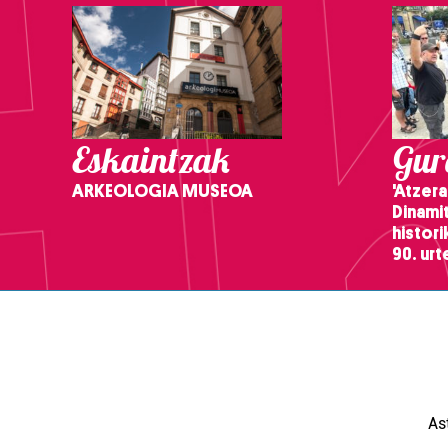
Eskaintzak
Gure
ARKEOLOGIA MUSEOA
'Atzera
Dinamit
histor
90. ur
As