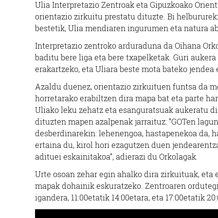
Ulia Interpretazio Zentroak eta Gipuzkoako Orien
orientazio zirkuitu prestatu dituzte. Bi helburureki
bestetik, Ulia mendiaren ingurumen eta natura a
Interpretazio zentroko arduraduna da Oihana Orkol
baditu bere liga eta bere txapelketak. Guri auker
erakartzeko, eta Uliara beste mota bateko jendea 
Azaldu duenez, orientazio zirkuituen funtsa da m
horretarako erabiltzen dira mapa bat eta parte har
Uliako leku zehatz eta esanguratsuak aukeratu ditu
dituzten mapen azalpenak jarraituz: “GOTen lagunt
desberdinarekin: lehenengoa, hastapenekoa da, has
ertaina du, kirol hori ezagutzen duen jendearentza
adituei eskainitakoa”, adierazi du Orkolagak.
Urte osoan zehar egin ahalko dira zirkuituak, eta 
mapak dohainik eskuratzeko. Zentroaren ordutegi
igandera, 11:00etatik 14:00etara, eta 17:00etatik 20