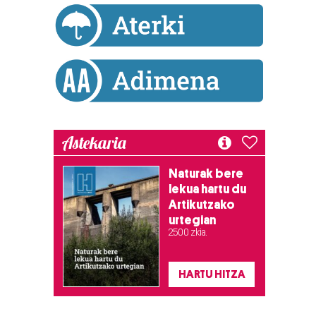
Astekaria
Naturak bere
lekua hartu du
Artikutzako
urtegian
2.500 zkia.
HARTU HITZA