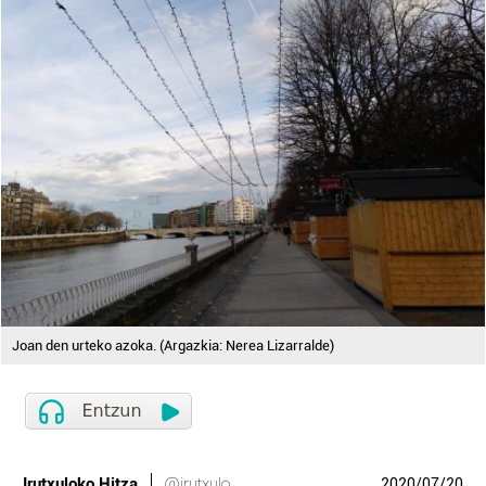
Joan den urteko azoka. (Argazkia: Nerea Lizarralde)
Irutxuloko Hitza
@irutxulo
2020
/
07
/
20