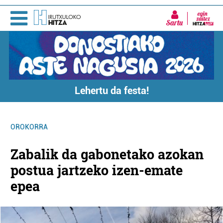
Sartu
Lehertu da festa!
OROKORRA
Zabalik da gabonetako azokan
postua jartzeko izen-emate
epea