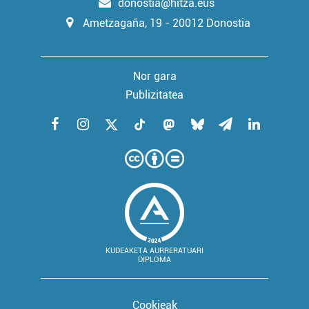
donostia@hitza.eus
Ametzagaña, 19 - 20012 Donostia
Nor gara
Publizitatea
KUDEAKETA AURRERATUARI
DIPLOMA
Cookieak