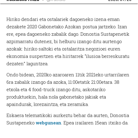
Hiriko dendari eta ostalariek dagoeneko izena eman
dezakete 2020 Gabonetako Azokan postua jartzeko. Izan
ere, epea dagoeneko zabalik dago. Donostia Sustapenetik
azpimarratu dutenez, bi helburu izango ditu aurtengo
azokak: hiriko saltoki eta ostalaritza negozioei euren
ekonomia suspertzen eta hiritarrek “ilusioa berreskuratu
dezaten” laguntzea.
Ondo bidean, 2020ko azaroaren 11tik 2021eko urtarrilaren
6ra zabalik izango da azoka, 11:00etatik 21:00etara. 38
etxola eta 4 food-truck izango ditu, askotariko
produktuekin, hala nola gabonetako jakiak eta
apaindurak, lorezaintza, eta zeramika.
Eskaera telematikoki aurkeztu behar da aurten, Donostia
Sustapeneko
webgunean
. Epea irailaren 15ean itxiko da.