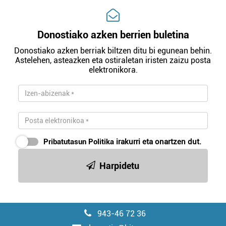
Donostiako azken berrien buletina
Donostiako azken berriak biltzen ditu bi egunean behin.
Astelehen, asteazken eta ostiraletan iristen zaizu posta
elektronikora.
Pribatutasun Politika
irakurri eta onartzen dut.
Harpidetu
943-46 72 36