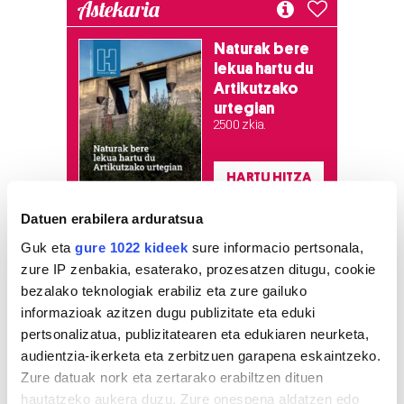
Astekaria
Naturak bere
lekua hartu du
Artikutzako
urtegian
2.500 zkia.
HARTU HITZA
Datuen erabilera arduratsua
Guk eta
gure 1022 kideek
sure informacio pertsonala,
Azken egunetako irakurrienak
zure IP zenbakia, esaterako, prozesatzen ditugu, cookie
bezalako teknologiak erabiliz eta zure gailuko
1
«Jaia ikasturteari amaiera
informazioak azitzen dugu publizitate eta eduki
emateko eta Aste
pertsonalizatua, publizitatearen eta edukiaren neurketa,
Nagusiari hasiera emateko
modu polita da»
audientzia-ikerketa eta zerbitzuen garapena eskaintzeko.
Zure datuak nork eta zertarako erabiltzen dituen
hautatzeko aukera duzu. Zure onespena aldatzen edo