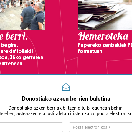
 berri.
Hemeroteka
 begira,
Papereko zenbakiak P
arekin' ibilaldi
formatuan
ikoa, 36ko gerraren
teurrenean
Donostiako azken berrien buletina
Donostiako azken berriak biltzen ditu bi egunean behin.
telehen, asteazken eta ostiraletan iristen zaizu posta elektroniko