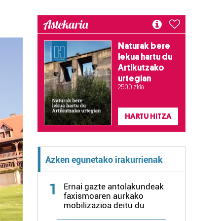
Astekaria
Naturak bere
lekua hartu du
Artikutzako
urtegian
2.500 zkia.
HARTU HITZA
Azken egunetako irakurrienak
1
Ernai gazte antolakundeak
faxismoaren aurkako
mobilizazioa deitu du