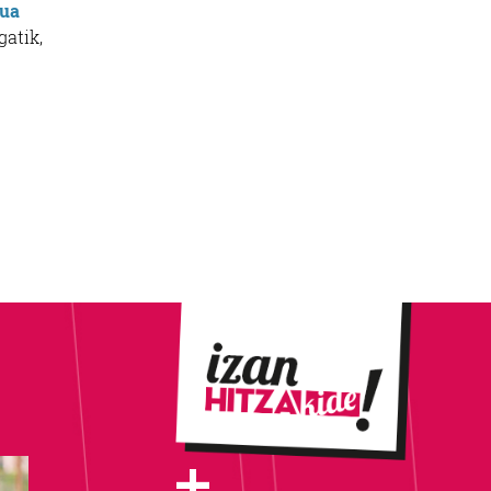
ua
gatik,
+