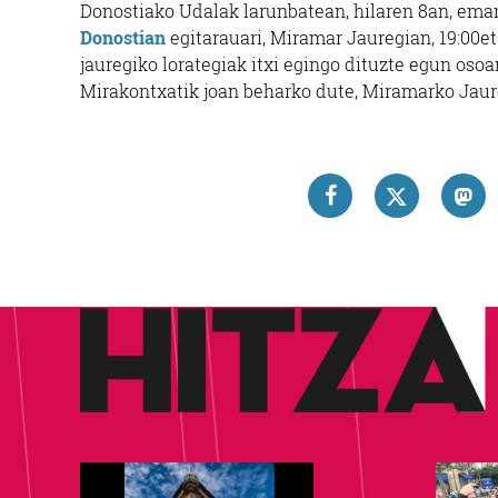
Donostiako Udalak larunbatean, hilaren 8an, ema
Donostian
egitarauari, Miramar Jauregian, 19:00e
jauregiko lorategiak itxi egingo dituzte egun osoa
Mirakontxatik joan beharko dute, Miramarko Jaure