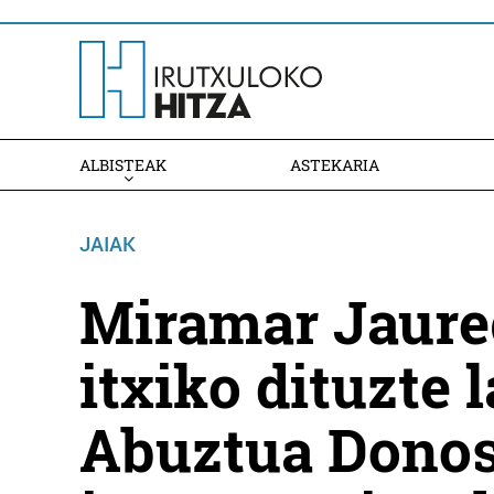
ALBISTEAK
ASTEKARIA
JAIAK
Miramar Jaureg
itxiko dituzte 
Abuztua Donos