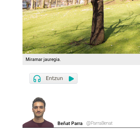
Miramar jauregia.
@ParraBenat
Beñat Parra