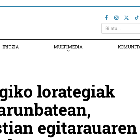
IRITZIA
MULTIMEDIA
KOMUNIT
iko lorategiak
larunbatean,
tian egitarauaren