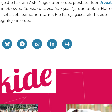
ngo dio hasiera Aste Nagusiaren ordez prestatu duen
Abuzt
tan,
Abuztua Donostian…. Hastera goaz!
jarduerarekin. Horre
n zehar, eta beraz, herritarrek Pio Baroja pasealekutik edo
gitik joan ordez.