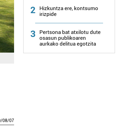
2
Hizkuntza ere, kontsumo
irizpide
3
Pertsona bat atxilotu dute
osasun publikoaren
aurkako delitua egotzita
0
/
08
/
07