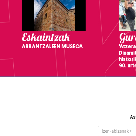
Eskaintzak
Gure
ARRANTZALEEN MUSEOA
'Atzera
Dinamit
histor
90. ur
As