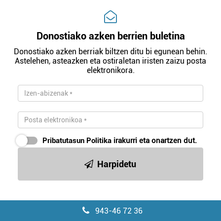
Donostiako azken berrien buletina
Donostiako azken berriak biltzen ditu bi egunean behin.
Astelehen, asteazken eta ostiraletan iristen zaizu posta
elektronikora.
Pribatutasun Politika
irakurri eta onartzen dut.
Harpidetu
943-46 72 36