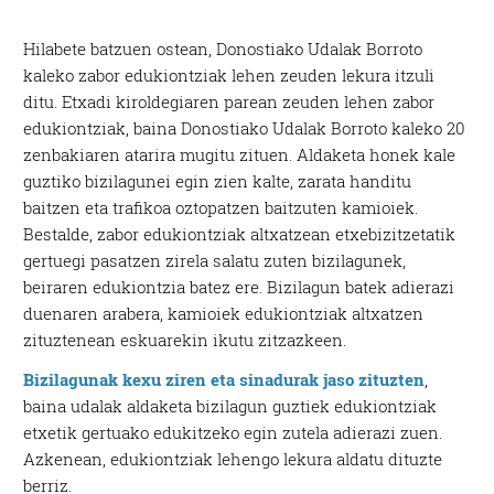
Hilabete batzuen ostean, Donostiako Udalak Borroto
kaleko zabor edukiontziak lehen zeuden lekura itzuli
ditu. Etxadi kiroldegiaren parean zeuden lehen zabor
edukiontziak, baina Donostiako Udalak Borroto kaleko 20
zenbakiaren atarira mugitu zituen. Aldaketa honek kale
guztiko bizilagunei egin zien kalte, zarata handitu
baitzen eta trafikoa oztopatzen baitzuten kamioiek.
Bestalde, zabor edukiontziak altxatzean etxebizitzetatik
gertuegi pasatzen zirela salatu zuten bizilagunek,
beiraren edukiontzia batez ere. Bizilagun batek adierazi
duenaren arabera, kamioiek edukiontziak altxatzen
zituztenean eskuarekin ikutu zitzazkeen.
Bizilagunak kexu ziren eta sinadurak jaso zituzten
,
baina udalak aldaketa bizilagun guztiek edukiontziak
etxetik gertuako edukitzeko egin zutela adierazi zuen.
Azkenean, edukiontziak lehengo lekura aldatu dituzte
berriz.