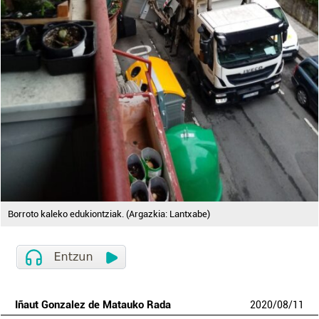
Borroto kaleko edukiontziak. (Argazkia: Lantxabe)
Iñaut Gonzalez de Matauko Rada
2020
/
08
/
11