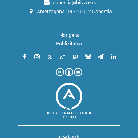
donostia@hitza.eus
Ametzagaña, 19 - 20012 Donostia
Nor gara
Publizitatea
KUDEAKETA AURRERATUARI
DIPLOMA
Cookieak