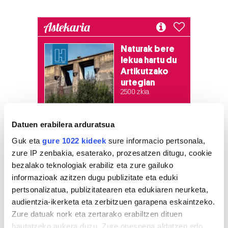
Astekaria
Naturak bere
lekua hartu du
Artikutzako
urtegian
2.500 zkia.
HARTU HITZA
Datuen erabilera arduratsua
Guk eta
gure 1022 kideek
sure informacio pertsonala,
zure IP zenbakia, esaterako, prozesatzen ditugu, cookie
Azken egunetako irakurrienak
bezalako teknologiak erabiliz eta zure gailuko
informazioak azitzen dugu publizitate eta eduki
pertsonalizatua, publizitatearen eta edukiaren neurketa,
1
Hizkuntza ere, kontsumo
irizpide
audientzia-ikerketa eta zerbitzuen garapena eskaintzeko.
Zure datuak nork eta zertarako erabiltzen dituen
hautatzeko aukera duzu. Zure onespena aldatzen edo