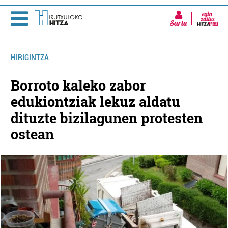
Sartu
HIRIGINTZA
Borroto kaleko zabor
edukiontziak lekuz aldatu
dituzte bizilagunen protesten
ostean