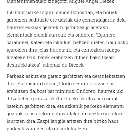
Mantenimenduko zinegotzi Miguel Angel Diezek.
150 haur parke inguru daude Donostian, eta horiek
garbitzen badituzte ere udalak dio gomendagarria dela
haurrek eskuak gelarekin garbitzea jolaserako
elementuak erabili aurretik eta ondoren. “Egunero
barandeei, kateei eta lokailuei heltzen dieten haur asko
igarotzen dira jolas horietatik, eta ezinezkoa izango
litzateke txiki batek erabiltzen dituen bakoitzean
desinfektatzea”, adierazi du Diezek.
Parkeak eskuz eta garaiz garbitzen eta desinfektatzen
dira eta hasiera batean, likido desinfektatzaile bat
erabiltzen da, bost bat minutuz. Ondoren, haurrek uki
ditzaketen gainazalak (heldulekuak eta abar) oihal
batekin garbitzen dira, eta azkenik parkeko elementu
guztiak xaboiarekin nahastutako presiozko urarekin
isurtzen dira. Zazpi langile aritzen dira hiriko haur
parkeak zaintzen eta desinfektatzen.