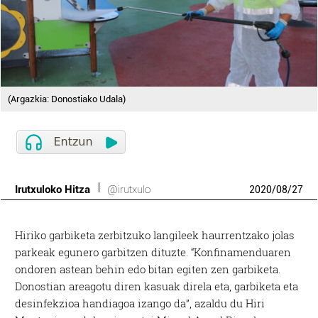
(Argazkia: Donostiako Udala)
Irutxuloko Hitza
@irutxulo
2020
/
08
/
27
Hiriko garbiketa zerbitzuko langileek haurrentzako jolas
parkeak egunero garbitzen dituzte. “Konfinamenduaren
ondoren astean behin edo bitan egiten zen garbiketa.
Donostian areagotu diren kasuak direla eta, garbiketa eta
desinfekzioa handiagoa izango da”, azaldu du Hiri