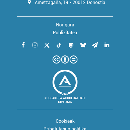
Ametzagaña, 19 - 20012 Donostia
Nor gara
Publizitatea
KUDEAKETA AURRERATUARI
DIPLOMA
Cookieak
Pribatutasun politika