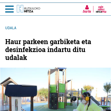
Sartu
UDALA
Haur parkeen garbiketa eta
desinfekzioa indartu ditu
udalak