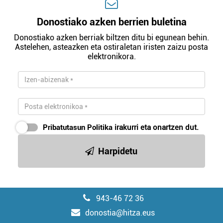
Donostiako azken berrien buletina
Donostiako azken berriak biltzen ditu bi egunean behin.
Astelehen, asteazken eta ostiraletan iristen zaizu posta
elektronikora.
Pribatutasun Politika
irakurri eta onartzen dut.
Harpidetu
943-46 72 36
donostia@hitza.eus