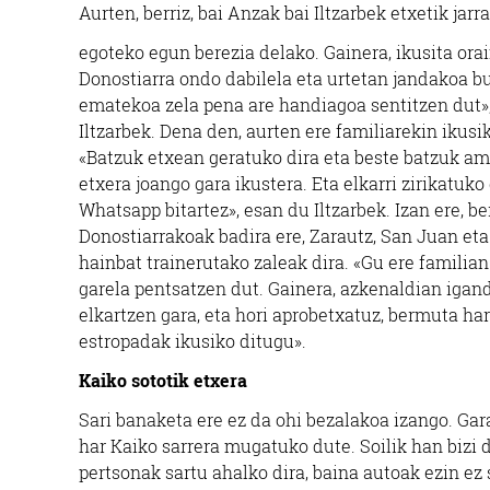
Aurten, berriz, bai Anzak bai Iltzarbek etxetik jar
egoteko egun berezia delako. Gainera, ikusita ora
Donostiarra ondo dabilela eta urtetan jandakoa b
ematekoa zela pena are handiagoa sentitzen dut»,
Iltzarbek. Dena den, aurten ere familiarekin ikusi
«Batzuk etxean geratuko dira eta beste batzuk a
etxera joango gara ikustera. Eta elkarri zirikatuko
Whatsapp bitartez», esan du Iltzarbek. Izan ere, be
Donostiarrakoak badira ere, Zarautz, San Juan eta
hainbat trainerutako zaleak dira. «Gu ere familian
garela pentsatzen dut. Gainera, azkenaldian igan
elkartzen gara, eta hori aprobetxatuz, bermuta har
estropadak ikusiko ditugu».
Kaiko sototik etxera
Sari banaketa ere ez da ohi bezalakoa izango. Gar
har Kaiko sarrera mugatuko dute. Soilik han bizi 
pertsonak sartu ahalko dira, baina autoak ezin ez