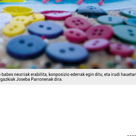
abes neurriak erabilita, konposizio ederrak egin ditu, eta irudi haueta
argazkiak Joseba Parronenak dira.