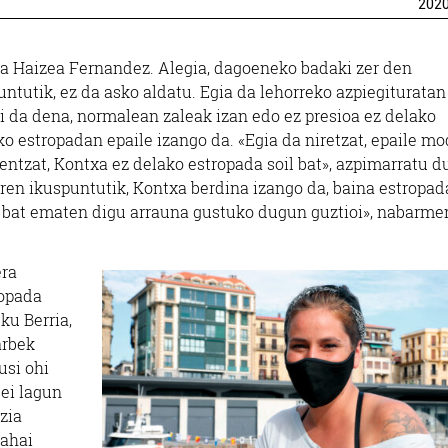
202
da Haizea Fernandez. Alegia, dagoeneko badaki zer den
ntutik, ez da asko aldatu. Egia da lehorreko azpiegituratan
ri da dena, normalean zaleak izan edo ez presioa ez delako
ko estropadan epaile izango da. «Egia da niretzat, epaile m
entzat, Kontxa ez delako estropada soil bat», azpimarratu du
aren ikuspuntutik, Kontxa berdina izango da, baina estropad
ur bat ematen digu arrauna gustuko dugun guztioi», nabarm
era
ropada
ku Berria,
arbek
usi ohi
ei lagun
zia
mahai