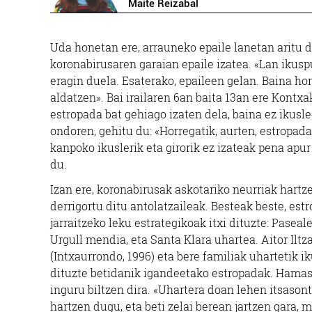
Maite Reizabal
Uda honetan ere, arrauneko epaile lanetan aritu 
koronabirusaren garaian epaile izatea. «Lan ikuspu
eragin duela. Esaterako, epaileen gelan. Baina ho
aldatzen». Bai irailaren 6an baita 13an ere Kontxa
estropada bat gehiago izaten dela, baina ez ikusle
ondoren, gehitu du: «Horregatik, aurten, estropad
kanpoko ikuslerik eta girorik ez izateak pena ap
du.
Izan ere, koronabirusak askotariko neurriak hartz
derrigortu ditu antolatzaileak. Besteak beste, est
jarraitzeko leku estrategikoak itxi dituzte: Paseale
Urgull mendia, eta Santa Klara uhartea. Aitor Iltz
(Intxaurrondo, 1996) eta bere familiak uhartetik ik
dituzte betidanik igandeetako estropadak. Hamas
inguru biltzen dira. «Uhartera doan lehen itsasont
hartzen dugu, eta beti zelai berean jartzen gara, 