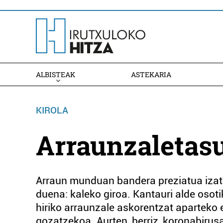
ALBISTEAK
ASTEKARIA
KIROLA
Arraunzaletas
Arraun munduan bandera preziatua izate
duena: kaleko giroa. Kantauri alde osoti
hiriko arraunzale askorentzat aparteko 
gozatzekoa. Aurten, berriz, koronabirusa