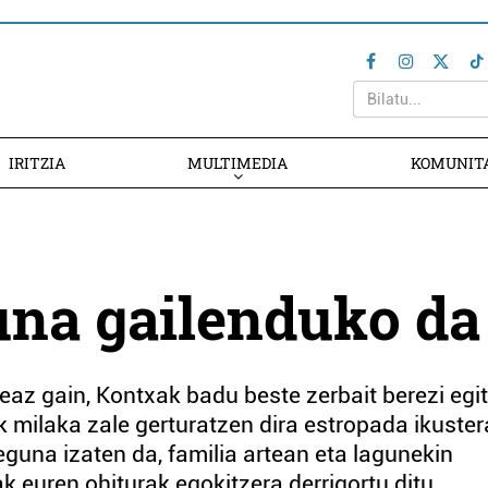
IRITZIA
MULTIMEDIA
KOMUNIT
una gailenduko da
az gain, Kontxak badu beste zerbait berezi egi
k milaka zale gerturatzen dira estropada ikuster
eguna izaten da, familia artean eta lagunekin
k euren ohiturak egokitzera derrigortu ditu.