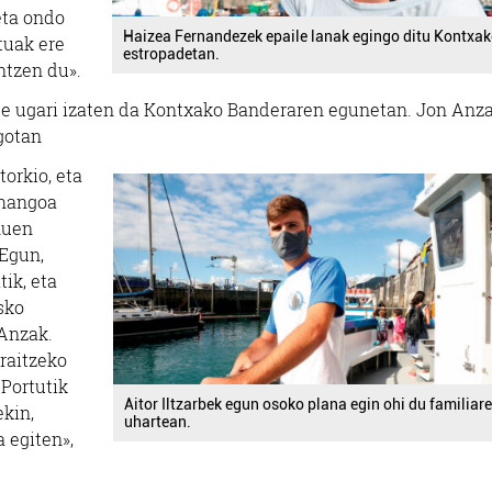
eta ondo
Haizea Fernandezek epaile lanak egingo ditu Kontxa
tuak ere
estropadetan.
ntzen du».
de ugari izaten da Kontxako Banderaren egunetan. Jon Anz
agotan
orkio, eta
 hangoa
nuen
 Egun,
tik, eta
sko
 Anzak.
raitzeko
 Portutik
Aitor Iltzarbek egun osoko plana egin ohi du familiar
ekin,
uhartean.
 egiten»,