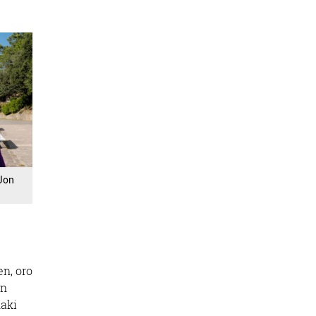
 Jon
en, oro
en
ñaki