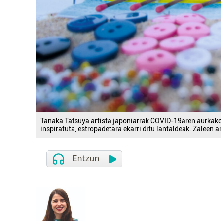
Tanaka Tatsuya artista japoniarrak COVID-19aren aurkako b
inspiratuta, estropadetara ekarri ditu lantaldeak. Zaleen 