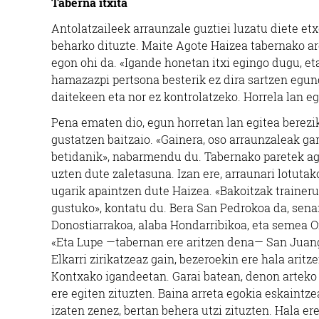
Taberna itxita
Antolatzaileek arraunzale guztiei luzatu diete et
beharko dituzte. Maite Agote Haizea tabernako 
egon ohi da. «Igande honetan itxi egingo dugu, e
hamazazpi pertsona besterik ez dira sartzen egung
daitekeen eta nor ez kontrolatzeko. Horrela lan eg
Pena ematen dio, egun horretan lan egitea berezi
gustatzen baitzaio. «Gainera, oso arraunzaleak ga
betidanik», nabarmendu du. Tabernako paretek ag
uzten dute zaletasuna. Izan ere, arraunari lotutak
ugarik apaintzen dute Haizea. «Bakoitzak traineru
gustuko», kontatu du. Bera San Pedrokoa da, sena
Donostiarrakoa, alaba Hondarribikoa, eta semea O
«Eta Lupe —tabernan ere aritzen dena— San Juan
Elkarri zirikatzeaz gain, bezeroekin ere hala aritze
Kontxako igandeetan. Garai batean, denon arteko
ere egiten zituzten. Baina arreta egokia eskaintze
izaten zenez, bertan behera utzi zituzten. Hala er