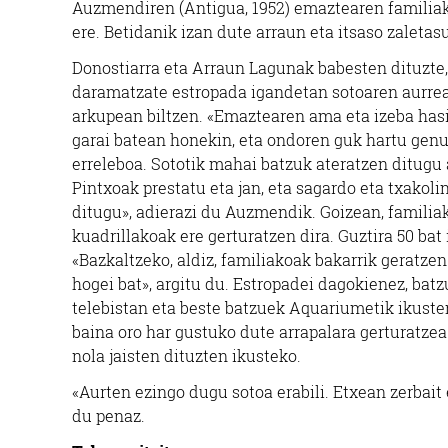
Auzmendiren (Antigua, 1952) emaztearen familiak.
ere. Betidanik izan dute arraun eta itsaso zaleta
Donostiarra eta Arraun Lagunak babesten dituzte,
daramatzate estropada igandetan sotoaren aurre
arkupean biltzen. «Emaztearen ama eta izeba hasi
garai batean honekin, eta ondoren guk hartu gen
erreleboa. Sototik mahai batzuk ateratzen ditugu 
Pintxoak prestatu eta jan, eta sagardo eta txakol
ditugu», adierazi du Auzmendik. Goizean, familiak
kuadrillakoak ere gerturatzen dira. Guztira 50 bat 
«Bazkaltzeko, aldiz, familiakoak bakarrik geratzen
hogei bat», argitu du. Estropadei dagokienez, bat
telebistan eta beste batzuek Aquariumetik ikuste
baina oro har gustuko dute arrapalara gerturatzea
nola jaisten dituzten ikusteko.
«Aurten ezingo dugu sotoa erabili. Etxean zerbait
du penaz.