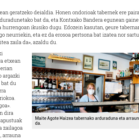
xean geratzeko deialdia. Honen ondorioak tabernek ere pair
arduradunetako bat da, eta Kontxako Bandera egunean gain
ta hurrengoan ikusiko dugu. Edozein kasutan, geure taberna
o neurriekin, eta ez da erosoa pertsona bat izatea nor sartu
itea zaila da», azaldu du.
ki
ra etxean
erian
o argazki
 bat du
rra
riokoa.
goa».
n dira
Maite Agote Haizea tabernako arduraduna eta arrau
 apustuak
da.
a zailagoa
e, arrauna