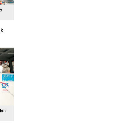
ko
ak
ekin