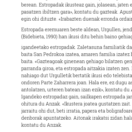
berean. Estropadak ikusteaz gain, jolasean, jaten 
pasatzen ibiltzen gara», kontatu du gazteak. Apus
egin ohi dituzte. «Irabazten duenak erronda ordai
Estropada eremuaren beste aldean, Urgullen, jen
(Bidebieta, 1990) han ikusi ditu behin baino gehi
igandeetako estropadak. Zaletasuna familiatik dat
baita San Pedrokoa izatea, amaren familia izatez
baita. «Gazteagoak ginenean gehiago bilatzen ge
parranda giroa, eta estropada aitzakia izaten zen.
nahiago dut Urgulletik bertatik ikusi edo telebista
ondoren Parte Zaharrera joan. Hala ere, ez dugu a
antolatzen, urteren batean izan ezik», kontatu du
Igandeko estropadaz gain, sailkapen estropada jar
ohitura du Anzak. «Ikustera joatea gustatzen zait.
jarraitu ohi dut, beti irratia, papera eta boligrafoar
denborak apuntatzeko. Aitonak irakatsi zidan hala
kontatu du Anzak.