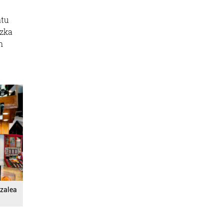
atu
ezka
n
nzalea