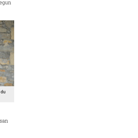
 egun
 du
esan