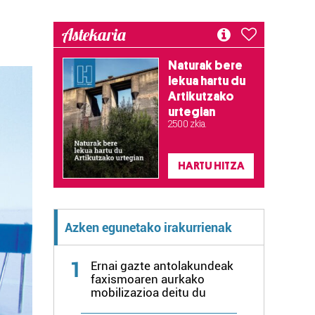
Astekaria
Naturak bere
lekua hartu du
Artikutzako
urtegian
2.500 zkia.
HARTU HITZA
Azken egunetako irakurrienak
1
Ernai gazte antolakundeak
faxismoaren aurkako
mobilizazioa deitu du