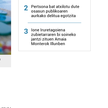
2
Pertsona bat atxilotu dute
osasun publikoaren
aurkako delitua egotzita
3
Ione Iruretagoiena
zubietarraren bi soineko
jantzi zituen Amaia
Monterok Illunben
n