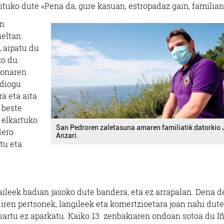
raituko dute «Pena da, gure kasuan, estropadaz gain, familian
in
ueltan
 aipatu du
ko du.
monaren
 diogu
ra eta aita
 beste
 elkartuko
San Pedroren zaletasuna amaren familiatik datorkio
dero
Anzari.
tu eta
aileek badian jasoko dute bandera, eta ez arrapalan. Dena d
diren pertsonek, langileek eta komertzioetara joan nahi dut
 sartu ez aparkatu. Kaiko 13. zenbakiaren ondoan sotoa du I