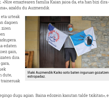
 «Nire emaztearen familia Kaian jaioa da, eta han bizi dira
suna», azaldu du Auzmendik.
 eta urteak
an dagoen
 ziren
uen
arkupera.
ina edaten
oez gain,
izaten dira.
 gara,
zuek
Iñaki Auzmendik Kaiko soto baten inguruan gozatzen
n dute,
estropadaz.
 traineruak
 egingo dugu agian. Baina edozein kasutan talde txikitan», 