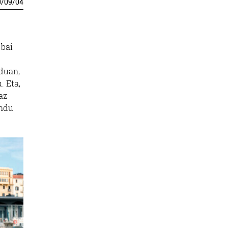
0
/
09
/
04
 bai
oduan,
. Eta,
az
endu