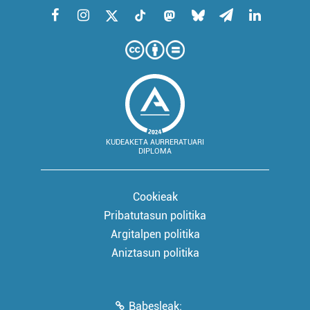
KUDEAKETA AURRERATUARI
DIPLOMA
Cookieak
Pribatutasun politika
Argitalpen politika
Aniztasun politika
Babesleak: