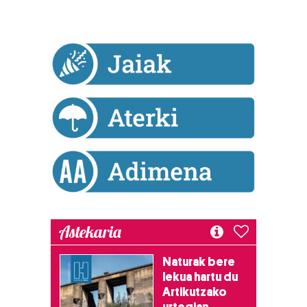
Astekaria
Naturak bere
lekua hartu du
Artikutzako