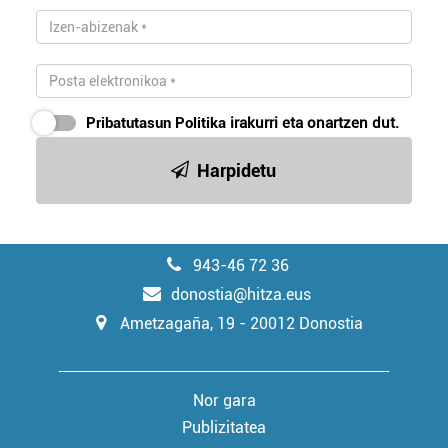
Pribatutasun Politika
irakurri eta onartzen dut.
Harpidetu
943-46 72 36
donostia@hitza.eus
Ametzagaña, 19 - 20012 Donostia
Nor gara
Publizitatea