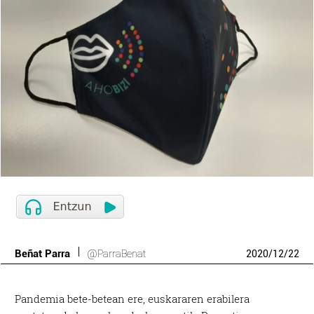
Beñat Parra
@ParraBenat
2020
/
12
/
22
Pandemia bete-betean ere, euskararen erabilera