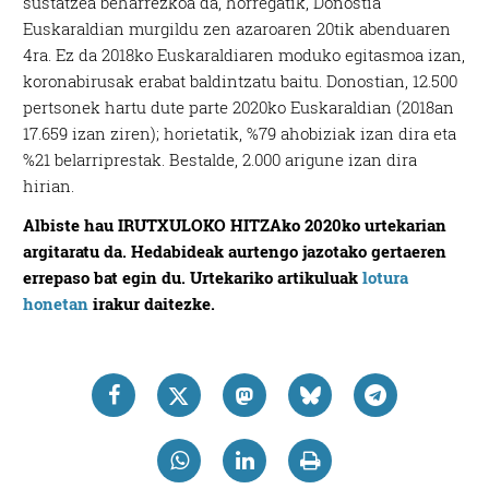
sustatzea beharrezkoa da, horregatik, Donostia
Euskaraldian murgildu zen azaroaren 20tik abenduaren
4ra. Ez da 2018ko Euskaraldiaren moduko egitasmoa izan,
koronabirusak erabat baldintzatu baitu. Donostian, 12.500
pertsonek hartu dute parte 2020ko Euskaraldian (2018an
17.659 izan ziren); horietatik, %79 ahobiziak izan dira eta
%21 belarriprestak. Bestalde, 2.000 arigune izan dira
hirian.
Albiste hau IRUTXULOKO HITZAko 2020ko urtekarian
argitaratu da. Hedabideak aurtengo jazotako gertaeren
errepaso bat egin du. Urtekariko artikuluak
lotura
honetan
irakur daitezke.