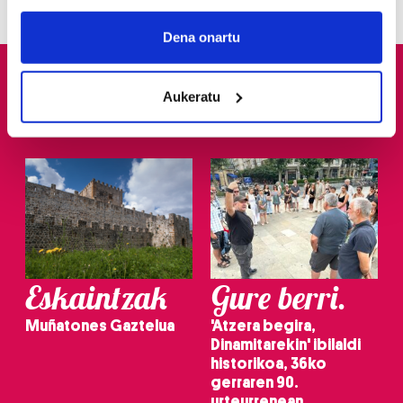
If you allow, we would also like to:
Collect information about your geographical
Dena onartu
location which can be accurate to within several
meters
Aukeratu
Identify your device by actively scanning it for
specific characteristics (fingerprinting)
Find out more about how your personal data is processed
and set your preferences in the
details section
.
Guk eta gure bazkideek zure datu pertsonalak
prozesatzen ditugu, zure IP zenbakia, besteak beste,
teknologia erabiliz, cookieak adibidez, iragarki eta eduki
pertsonalizatuak eskaintzeko, iragarkiak eta edukia
Eskaintzak
Gure berri.
neurtzeko, jendeari buruzko informazioa biltzeko eta
produktuak garatzeko. Zure datuak nork eta zertarako
Muñatones Gaztelua
'Atzera begira,
erabiltzen dituen hauta dezakezu.
Dinamitarekin' ibilaldi
historikoa, 36ko
gerraren 90.
Bazkide batzuek ez dizute baimenik eskatzen, eta beren
urteurrenean