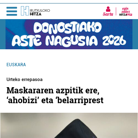
Sartu
EUSKARA
Urteko errepasoa
Maskararen azpitik ere,
‘ahobizi’ eta ‘belarriprest