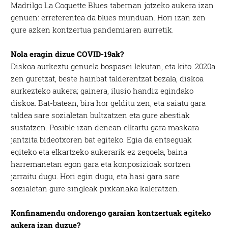
Madrilgo La Coquette Blues tabernan jotzeko aukera izan
genuen: erreferentea da blues munduan. Hori izan zen
gure azken kontzertua pandemiaren aurretik.
Nola eragin dizue COVID-19ak?
Diskoa aurkeztu genuela bospasei lekutan, eta kito. 2020a
zen guretzat, beste hainbat talderentzat bezala, diskoa
aurkezteko aukera; gainera, ilusio handiz egindako
diskoa. Bat-batean, bira hor gelditu zen, eta saiatu gara
taldea sare sozialetan bultzatzen eta gure abestiak
sustatzen. Posible izan denean elkartu gara maskara
jantzita bideotxoren bat egiteko. Egia da entseguak
egiteko eta elkartzeko aukerarik ez zegoela, baina
harremanetan egon gara eta konposizioak sortzen
jarraitu dugu. Hori egin dugu, eta hasi gara sare
sozialetan gure singleak pixkanaka kaleratzen.
Konfinamendu ondorengo garaian kontzertuak egiteko
aukera izan duzue?