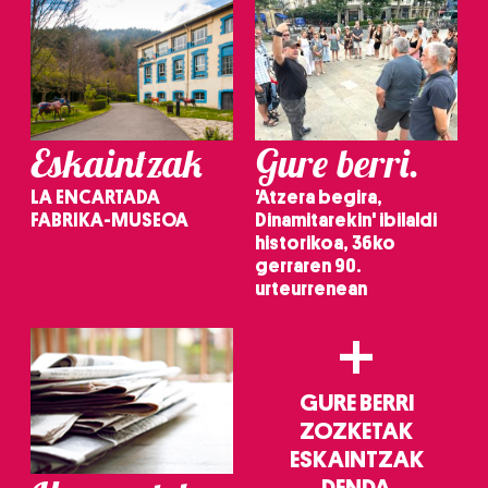
erabiltzeko baimen esplizitua ematen diguzu.
Gehiago
irakurri
Eskaintzak
Gure berri.
LA ENCARTADA
'Atzera begira,
FABRIKA-MUSEOA
Dinamitarekin' ibilaldi
historikoa, 36ko
gerraren 90.
urteurrenean
+
GURE BERRI
ZOZKETAK
ESKAINTZAK