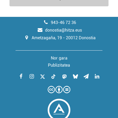
943-46 72 36
donostia@hitza.eus
Ametzagaña, 19 - 20012 Donostia
Nor gara
Publizitatea