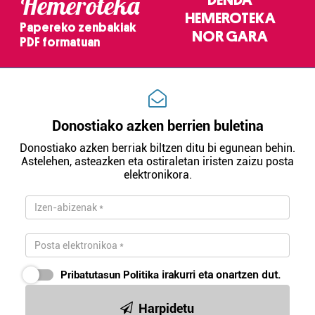
Hemeroteka
DENDA
HEMEROTEKA
Papereko zenbakiak
NOR GARA
PDF formatuan
Donostiako azken berrien buletina
Donostiako azken berriak biltzen ditu bi egunean behin.
Astelehen, asteazken eta ostiraletan iristen zaizu posta
elektronikora.
Pribatutasun Politika
irakurri eta onartzen dut.
Harpidetu