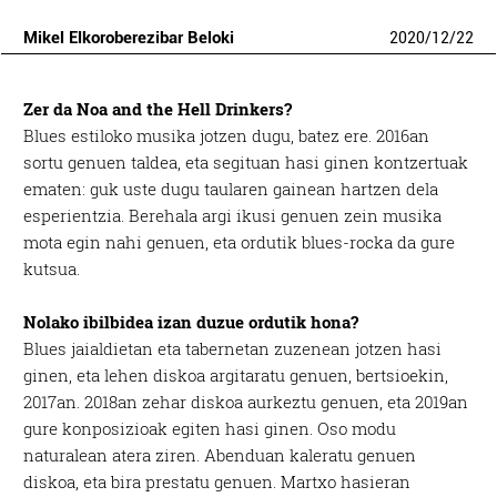
Mikel Elkoroberezibar Beloki
2020
/
12
/
22
Zer da Noa and the Hell Drinkers?
Blues estiloko musika jotzen dugu, batez ere. 2016an
sortu genuen taldea, eta segituan hasi ginen kontzertuak
ematen: guk uste dugu taularen gainean hartzen dela
esperientzia. Berehala argi ikusi genuen zein musika
mota egin nahi genuen, eta ordutik blues-rocka da gure
kutsua.
Nolako ibilbidea izan duzue ordutik hona?
Blues jaialdietan eta tabernetan zuzenean jotzen hasi
ginen, eta lehen diskoa argitaratu genuen, bertsioekin,
2017an. 2018an zehar diskoa aurkeztu genuen, eta 2019an
gure konposizioak egiten hasi ginen. Oso modu
naturalean atera ziren. Abenduan kaleratu genuen
diskoa, eta bira prestatu genuen. Martxo hasieran