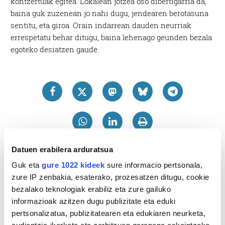
kontzertuak egitea. Lokalean jotzea oso dibertigarria da,
baina guk zuzenean jo nahi dugu, jendearen berotasuna
sentitu, eta giroa. Orain indarrean dauden neurriak
errespetatu behar ditugu, baina lehenago geunden bezala
egoteko desiatzen gaude.
Datuen erabilera arduratsua
Guk eta
gure 1022 kideek
sure informacio pertsonala,
zure IP zenbakia, esaterako, prozesatzen ditugu, cookie
bezalako teknologiak erabiliz eta zure gailuko
informazioak azitzen dugu publizitate eta eduki
pertsonalizatua, publizitatearen eta edukiaren neurketa,