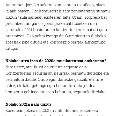
Agurainen jotzeko aukera izan genuen uztailean, blues
jaialdi batean. Hor konturatzen zara zenbateraino sumatu
duzun taula gainean egotearen falta. Orain, sorpresa bat
prestatzen ari gara, egoera pixka bat hobetzen den
garairako: 2021 hasierarako kontzertu berezi bat ari gara
prestatzen. Oso polita izango da. Gure bigarren diskoko
abestiak joko ditugu eta konposizio berriak aurkeztuko
ditugu.
Nolako urtea izan da 2020a musikarentzat orokorrean?
Nire ustez, argi ikusi da kultura segurua dela.
Kontzertuetan segurtasun neurriak bermatu daitezke eta
bermatuta daude. Ondo egin daitezke gauzak, eta nire
ustez, ekitaldi gehiago egin behar dira, eta jendea
kontzertu gehiagotara joan behar da, seguruak direlako.
Nolako 2021a nahi duzu?
Zuzenean jotzea da 2021an nahi dudana, zuzeneko