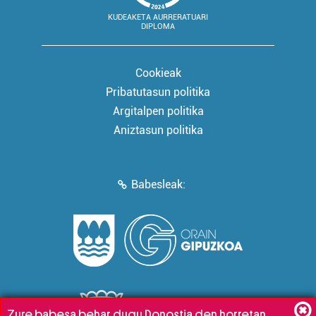
KUDEAKETA AURRERATUARI
DIPLOMA
Cookieak
Pribatutasun politika
Argitalpen politika
Aniztasun politika
Babesleak:
Zure babesa behar dugu Donostia den horretan