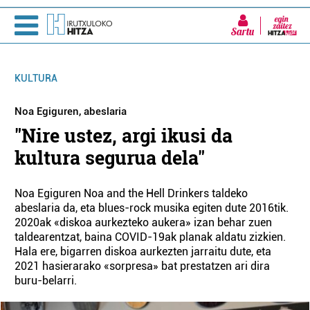
Sartu
KULTURA
Noa Egiguren, abeslaria
"Nire ustez, argi ikusi da
kultura segurua dela"
Noa Egiguren Noa and the Hell Drinkers taldeko
abeslaria da, eta blues-rock musika egiten dute 2016tik.
2020ak «diskoa aurkezteko aukera» izan behar zuen
taldearentzat, baina COVID-19ak planak aldatu zizkien.
Hala ere, bigarren diskoa aurkezten jarraitu dute, eta
2021 hasierarako «sorpresa» bat prestatzen ari dira
buru-belarri.