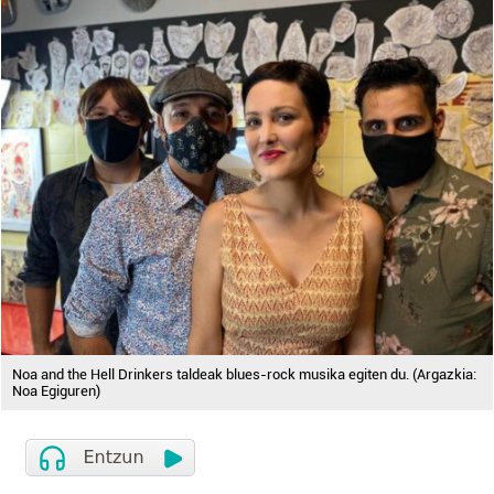
Noa and the Hell Drinkers taldeak blues-rock musika egiten du. (Argazkia:
Noa Egiguren)