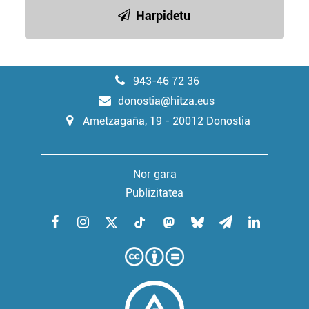
Harpidetu
943-46 72 36
donostia@hitza.eus
Ametzagaña, 19 - 20012 Donostia
Nor gara
Publizitatea