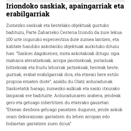
Iriondoko saskiak, apaingarriak eta
erabilgarriak
Zumezko saskiak eta bestelako objektuak gustuko
badituzu, Parte Zaharreko Cesteria Iriondo da zure lekua.
100 urte inguruko esperientzia dute zumea lantzen, eta
kalitate handiko askotariko objektuak aurkituko dituzu
han: “Saskiei dagokienez, mota askotakoak ditugu: ogia
mahaira ateratzekoak, arropa jasotzekoak, jostailuak
biltzekoak eta fruitu lehorrak jartzekoak, besteak beste;
guztiak, erabat erabilgarriak dira, eta etxeari bere estilo
propioa ematen diote”, azaldu du Olatz arduradunak.
Saskietatik harago, zumezko aulkiak eta saski itxurako
lanparak ere badituzte. Arduradunaren arabera, jendeak
gero eta gehiago inbertitzen du etxerako gauzetan:
“Etxean denbora gehiago pasatzen dugunez, jende askok
orain dekorazioan gastatzen du lehen arropan edo
bidaietan gastatzen zuen dirua”.