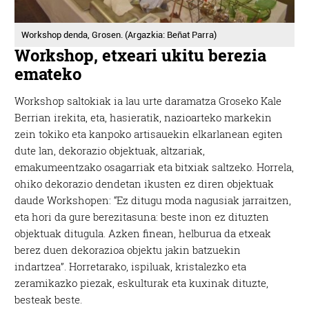
Workshop denda, Grosen. (Argazkia: Beñat Parra)
Workshop, etxeari ukitu berezia
emateko
Workshop saltokiak ia lau urte daramatza Groseko Kale
Berrian irekita, eta, hasieratik, nazioarteko markekin
zein tokiko eta kanpoko artisauekin elkarlanean egiten
dute lan, dekorazio objektuak, altzariak,
emakumeentzako osagarriak eta bitxiak saltzeko. Horrela,
ohiko dekorazio dendetan ikusten ez diren objektuak
daude Workshopen: “Ez ditugu moda nagusiak jarraitzen,
eta hori da gure berezitasuna: beste inon ez dituzten
objektuak ditugula. Azken finean, helburua da etxeak
berez duen dekorazioa objektu jakin batzuekin
indartzea”. Horretarako, ispiluak, kristalezko eta
zeramikazko piezak, eskulturak eta kuxinak dituzte,
besteak beste.