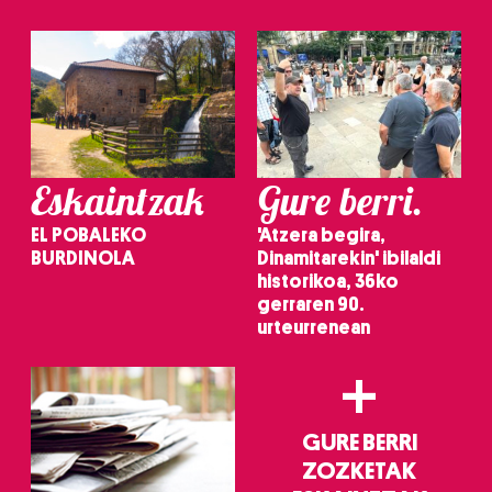
Eskaintzak
Gure berri.
EL POBALEKO
'Atzera begira,
BURDINOLA
Dinamitarekin' ibilaldi
historikoa, 36ko
gerraren 90.
urteurrenean
+
GURE BERRI
ZOZKETAK