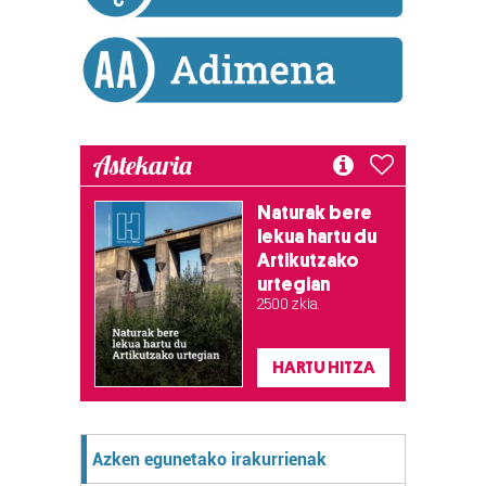
baliatzen gara. Ohar hau onartuz gero, teknologia hori
erabiltzeko baimen esplizitua ematen diguzu.
Gehiago
irakurri
Astekaria
Naturak bere
lekua hartu du
Artikutzako
urtegian
2.500 zkia.
HARTU HITZA
Azken egunetako irakurrienak