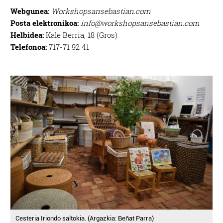
Webgunea:
Workshopsansebastian.com
Posta elektronikoa:
info@workshopsansebastian.com
Helbidea:
Kale Berria, 18 (Gros)
Telefonoa:
717-71 92 41
Cesteria Iriondo saltokia. (Argazkia: Beñat Parra)