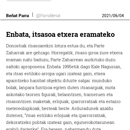
Beñat Parra
@ParraBenat
2021
/
06
/
04
Enbata, itsasoa etxera eramateko
Donostiak itsasoarekin lotura estua du, eta Parte
Zaharrak are gehiago. Horregatik, itsaso giroa zure etxera
eraman nahi baduzu, Parte Zaharrean aurkituko duzu
saltoki aproposena: Enbata. 1995etik dago Kale Nagusian,
eta itsas estiloko arropa ugari izateaz gain, etxea
apaintzeko hainbat objektu dituzte salgai: munduko
bolak, lanpara funtzioa egiten duten itsasargiak, mota
askotako txorien figurak, belaontzien, traineruen eta
itsasontzien maketak, erlojuak, iparrorratzak eta estazio
metereologikoak, besteak beste. Arduradunek azaldu
dutenez, “itsas estiloko erlojuak eta iparrorratzak,
dekoratzeko politak izateaz gain, egunerokotasunean
erabili daitezke”. Era berean, nabarmendu dute