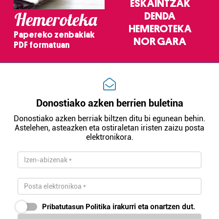
ESKAINTZAK
Hemeroteka
DENDA
HEMEROTEKA
Papereko zenbakiak
NOR GARA
PDF formatuan
Donostiako azken berrien buletina
Donostiako azken berriak biltzen ditu bi egunean behin.
Astelehen, asteazken eta ostiraletan iristen zaizu posta
elektronikora.
Pribatutasun Politika
irakurri eta onartzen dut.