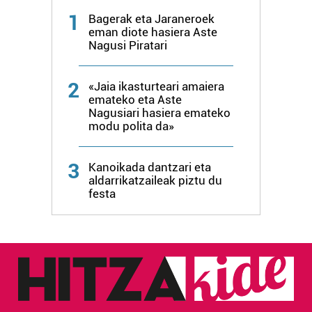
1
Bagerak eta Jaraneroek
eman diote hasiera Aste
Nagusi Piratari
2
«Jaia ikasturteari amaiera
emateko eta Aste
Nagusiari hasiera emateko
modu polita da»
3
Kanoikada dantzari eta
aldarrikatzaileak piztu du
festa