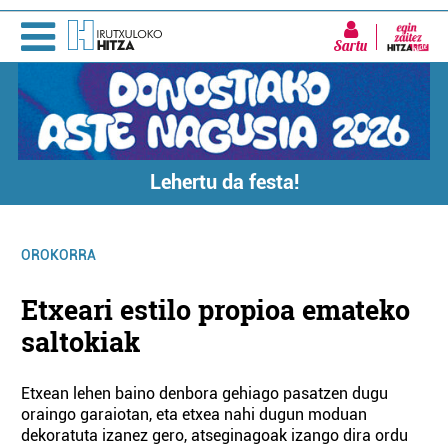
Sartu
Lehertu da festa!
OROKORRA
Etxeari estilo propioa emateko
saltokiak
Etxean lehen baino denbora gehiago pasatzen dugu
oraingo garaiotan, eta etxea nahi dugun moduan
dekoratuta izanez gero, atseginagoak izango dira ordu