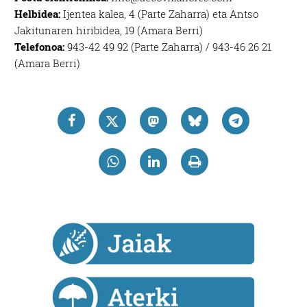
pertsonalizatuak eskaintzeko, iragarkiak eta edukia
Helbidea:
Ijentea kalea, 4 (Parte Zaharra) eta Antso
neurtzeko, jendeari buruzko informazioa biltzeko eta
Jakitunaren hiribidea, 19 (Amara Berri)
produktuak garatzeko. Zure datuak nork eta zertarako
Telefonoa:
943-42 49 92 (Parte Zaharra) / 943-46 26 21
erabiltzen dituen hauta dezakezu.
(Amara Berri)
Bazkide batzuek ez dizute baimenik eskatzen, eta beren
interes komertzial legitimoetan babesten dira. Ikusi gure
bazkideen zerrenda, beren ustez zein helburutarako
duten interes legitimoa eta horren aurka nola egin
dezakezun ikusteko.
Lortu zure datu pertsonalak prozesatzeko moduari
buruzko informazio gehiago eta ezarri zure lehentasunak
datuen atalean. Edozein unetan alda edo ken dezakezu
zure baimena Cookieen adierazpenean.
Webgune honek cookie propioak eta hirugarrenen cookie-
fitxategiak erabiltzen ditu. Zure esperientzia eta
zerbitzuak hobetzeko asmoz, cookie teknologiaz