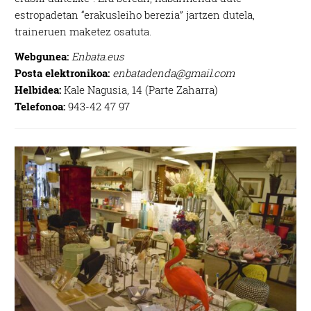
estropadetan “erakusleiho berezia” jartzen dutela,
traineruen maketez osatuta.
Webgunea:
Enbata.eus
Posta elektronikoa:
enbatadenda@gmail.com
Helbidea:
Kale Nagusia, 14 (Parte Zaharra)
Telefonoa:
943-42 47 97