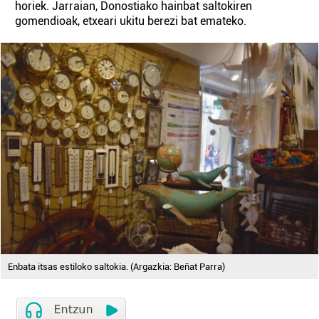
horiek. Jarraian, Donostiako hainbat saltokiren
gomendioak, etxeari ukitu berezi bat emateko.
Enbata itsas estiloko saltokia. (Argazkia: Beñat Parra)