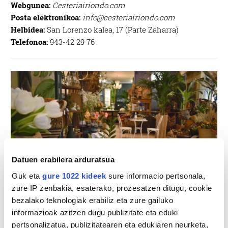
Webgunea:
Cesteriairiondo.com
Posta elektronikoa:
info@cesteriairiondo.com
Helbidea:
San Lorenzo kalea, 17 (Parte Zaharra)
Telefonoa:
943-42 29 76
Datuen erabilera arduratsua
Guk eta
gure 1022 kideek
sure informacio pertsonala,
zure IP zenbakia, esaterako, prozesatzen ditugu, cookie
bezalako teknologiak erabiliz eta zure gailuko
informazioak azitzen dugu publizitate eta eduki
Villaflores loradenda. (Argazkia: Beñat Parra)
pertsonalizatua, publizitatearen eta edukiaren neurketa,