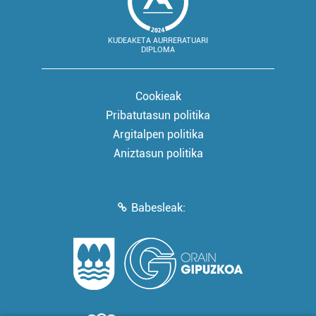
KUDEAKETA AURRERATUARI
DIPLOMA
Cookieak
Pribatutasun politika
Argitalpen politika
Aniztasun politika
Babesleak: