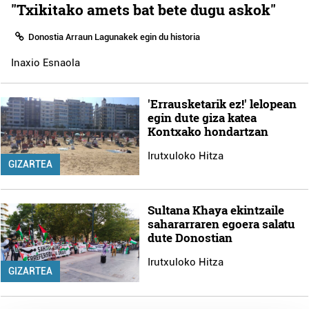
"Txikitako amets bat bete dugu askok"
Donostia Arraun Lagunakek egin du historia
Inaxio Esnaola
'Errausketarik ez!' lelopean
egin dute giza katea
Kontxako hondartzan
Irutxuloko Hitza
GIZARTEA
Sultana Khaya ekintzaile
sahararraren egoera salatu
dute Donostian
Irutxuloko Hitza
GIZARTEA