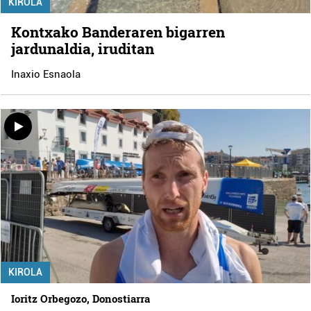
KIROLA
Kontxako Banderaren bigarren
jardunaldia, iruditan
Inaxio Esnaola
KIROLA
Ioritz Orbegozo, Donostiarra