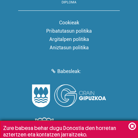
DIPLOMA
Cookieak
Pribatutasun politika
Argitalpen politika
Aniztasun politika
Babesleak:
Zure babesa behar dugu Donostia den horretan
aztertzen eta kontatzen jarraitzeko.