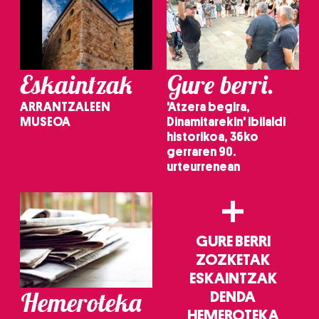
Eskaintzak
Gure berri.
ARRANTZALEEN
'Atzera begira,
MUSEOA
Dinamitarekin' ibilaldi
historikoa, 36ko
gerraren 90.
urteurrenean
+
GURE BERRI
ZOZKETAK
ESKAINTZAK
Hemeroteka
DENDA
HEMEROTEKA