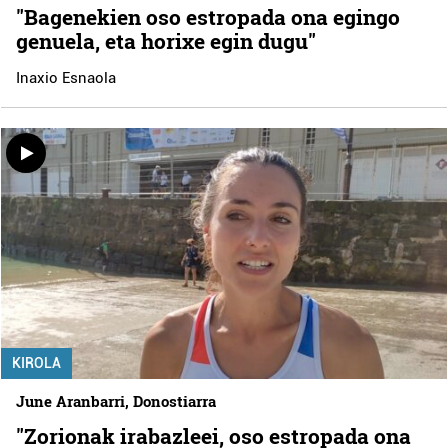
"Bagenekien oso estropada ona egingo
genuela, eta horixe egin dugu"
Inaxio Esnaola
KIROLA
June Aranbarri, Donostiarra
"Zorionak irabazleei, oso estropada ona