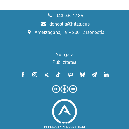
943-46 72 36
donostia@hitza.eus
Ametzagaña, 19 - 20012 Donostia
Nor gara
Publizitatea
KUDEAKETA AURRERATUARI