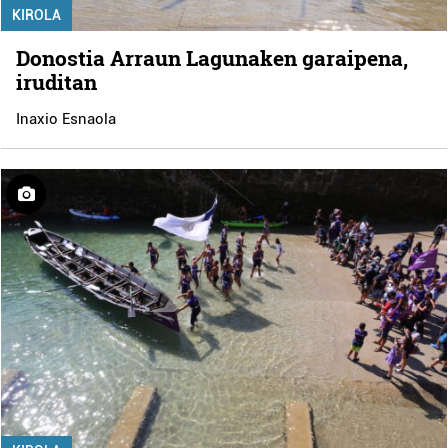
KIROLA
Donostia Arraun Lagunaken garaipena,
iruditan
Inaxio Esnaola