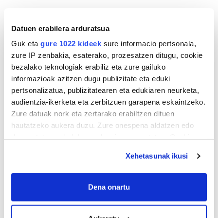
Gehiago
Datuen erabilera arduratsua
Guk eta
gure 1022 kideek
sure informacio pertsonala,
zure IP zenbakia, esaterako, prozesatzen ditugu, cookie
bezalako teknologiak erabiliz eta zure gailuko
informazioak azitzen dugu publizitate eta eduki
pertsonalizatua, publizitatearen eta edukiaren neurketa,
audientzia-ikerketa eta zerbitzuen garapena eskaintzeko.
Zure datuak nork eta zertarako erabiltzen dituen
hautatzeko aukera duzu. Zure onespena aldatzen edo
deuseztatzen ahal duzu edozein momentutan, Cookie
deklaraziotik edo Privacy triggerean klikatuz.
Xehetasunak ikusi
If you allow, we would also like to:
Collect information about your geographical
Dena onartu
location which can be accurate to within several
meters