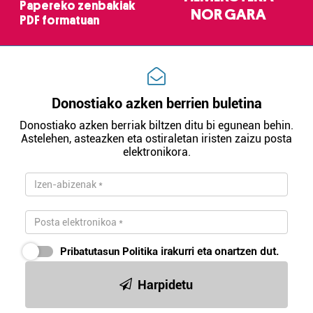
Papereko zenbakiak
NOR GARA
PDF formatuan
Donostiako azken berrien buletina
Donostiako azken berriak biltzen ditu bi egunean behin.
Astelehen, asteazken eta ostiraletan iristen zaizu posta
elektronikora.
Pribatutasun Politika
irakurri eta onartzen dut.
Harpidetu