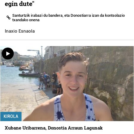
egin dute"
Santurtzik irabazi du bandera, eta Donostiarra izan da kontsolazio
txandako onena
Inaxio Esnaola
KIROLA
Xubane Uribarrena, Donostia Arraun Lagunak