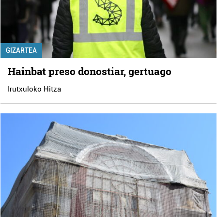
GIZARTEA
Hainbat preso donostiar, gertuago
Irutxuloko Hitza