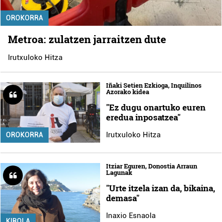
OROKORRA
Metroa: zulatzen jarraitzen dute
Irutxuloko Hitza
Iñaki Setien Ezkioga, Inquilinos
Azorako kidea
"Ez dugu onartuko euren
eredua inposatzea"
Irutxuloko Hitza
OROKORRA
Itziar Eguren, Donostia Arraun
Lagunak
"Urte itzela izan da, bikaina,
demasa"
Inaxio Esnaola
KIROLA