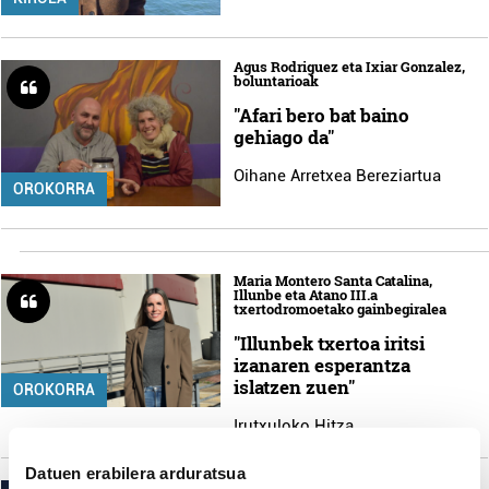
Agus Rodriguez eta Ixiar Gonzalez,
boluntarioak
"Afari bero bat baino
gehiago da"
Oihane Arretxea Bereziartua
OROKORRA
Maria Montero Santa Catalina,
Illunbe eta Atano III.a
txertodromoetako gainbegiralea
"Illunbek txertoa iritsi
izanaren esperantza
islatzen zuen"
OROKORRA
Irutxuloko Hitza
Datuen erabilera arduratsua
Alex Lopez, Dabadaba