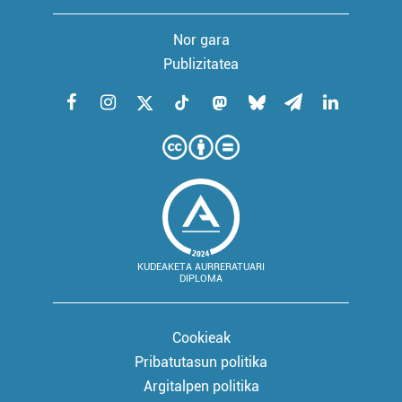
Nor gara
Publizitatea
KUDEAKETA AURRERATUARI
DIPLOMA
Cookieak
Pribatutasun politika
Argitalpen politika