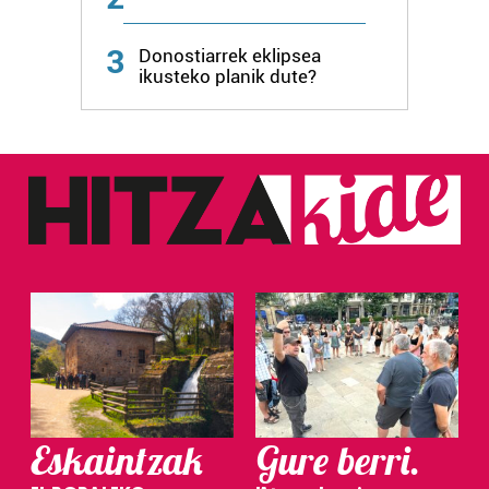
3
Donostiarrek eklipsea
ikusteko planik dute?
Eskaintzak
Gure berri.