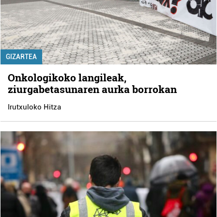
GIZARTEA
Onkologikoko langileak,
ziurgabetasunaren aurka borrokan
Irutxuloko Hitza