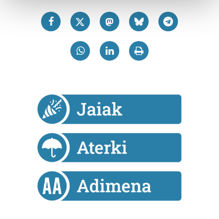
and set your preferences in the
details section
.
Guk eta gure bazkideek zure datu pertsonalak
prozesatzen ditugu, zure IP zenbakia, besteak beste,
teknologia erabiliz, cookieak adibidez, iragarki eta eduki
pertsonalizatuak eskaintzeko, iragarkiak eta edukia
neurtzeko, jendeari buruzko informazioa biltzeko eta
produktuak garatzeko. Zure datuak nork eta zertarako
erabiltzen dituen hauta dezakezu.
Bazkide batzuek ez dizute baimenik eskatzen, eta beren
interes komertzial legitimoetan babesten dira. Ikusi gure
bazkideen zerrenda, beren ustez zein helburutarako
duten interes legitimoa eta horren aurka nola egin
dezakezun ikusteko.
Lortu zure datu pertsonalak prozesatzeko moduari
buruzko informazio gehiago eta ezarri zure lehentasunak
datuen atalean. Edozein unetan alda edo ken dezakezu