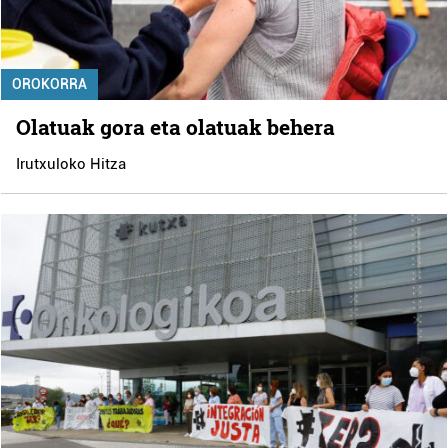
OROKORRA
Olatuak gora eta olatuak behera
Irutxuloko Hitza