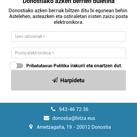
Donostiako azken berrien buletina
Donostiako azken berriak biltzen ditu bi egunean behin.
Astelehen, asteazken eta ostiraletan iristen zaizu posta
elektronikora.
Pribatutasun Politika
irakurri eta onartzen dut.
Harpidetu
943-46 72 36
donostia@hitza.eus
Ametzagaña, 19 - 20012 Donostia