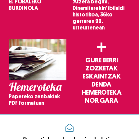
EL POBALEKO
'Atzera begira,
BURDINOLA
Dinamitarekin' ibilaldi
historikoa, 36ko
gerraren 90.
urteurrenean
+
GURE BERRI
ZOZKETAK
ESKAINTZAK
Hemeroteka
DENDA
HEMEROTEKA
Papereko zenbakiak
NOR GARA
PDF formatuan