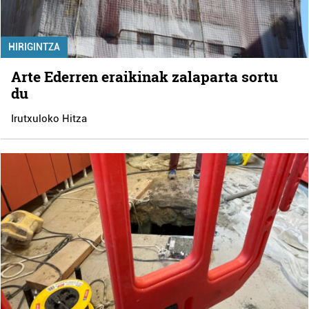
HIRIGINTZA
Arte Ederren eraikinak zalaparta sortu
du
Irutxuloko Hitza