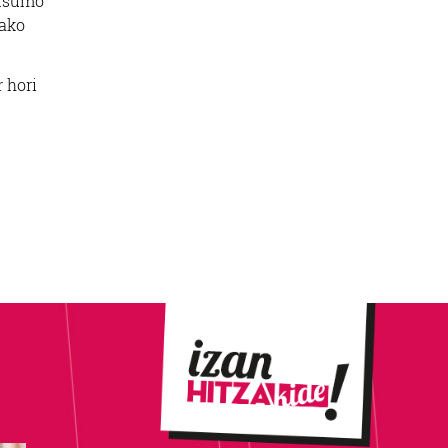
ntsumo
tako
 hori