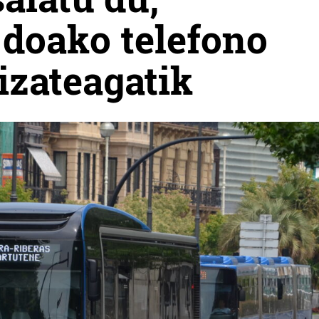
doako telefono
izateagatik