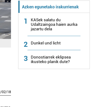
Azken egunetako irakurrienak
1
KASek salatu du
Udaltzaingoa haien aurka
jazartu dela
2
Dunkel und licht
3
Donostiarrek eklipsea
ikusteko planik dute?
2
/
02
/
18