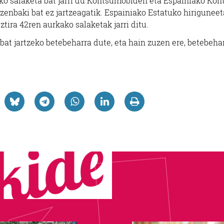
o salaketa bat jarri du Kontsumobiden eta Espainiako Ko
zenbaki bat ez jartzeagatik. Espainiako Estatuko hirigunee
tira 42ren aurkako salaketak jarri ditu.
at jartzeko betebeharra dute, eta hain zuzen ere, betebehar