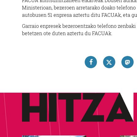
FACUA kontsumitzaileen elkarteak Dbusen aurkak
Ministerioan, bezeroen arretarako doako telefono 
autobusen 51 enpresa aztertu ditu FACUAk, eta guz
Garraio enpresek bezeroentzako telefono zenbaki b
betetzen ote duten aztertu du FACUAk.