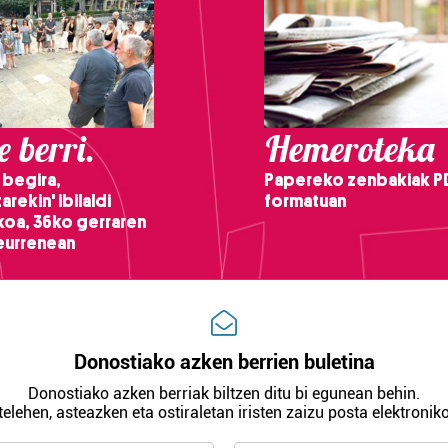
 berri.
Hemeroteka
 begira,
Papereko zenbakiak P
arekin' ibilaldi
formatuan
ikoa, 36ko gerraren
teurrenean
Donostiako azken berrien buletina
Donostiako azken berriak biltzen ditu bi egunean behin.
telehen, asteazken eta ostiraletan iristen zaizu posta elektroniko