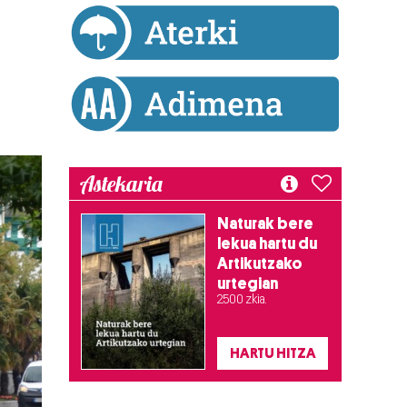
Astekaria
Naturak bere
lekua hartu du
Artikutzako
urtegian
2.500 zkia.
HARTU HITZA