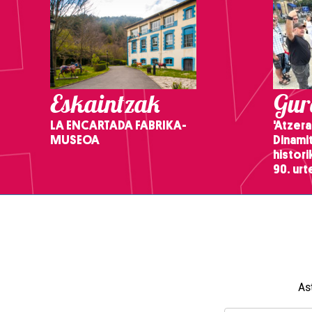
Eskaintzak
Gure
LA ENCARTADA FABRIKA-
'Atzera
MUSEOA
Dinamit
histor
90. ur
As