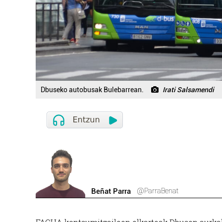
Dbuseko autobusak Bulebarrean.
Irati Salsamendi
@ParraBenat
Beñat Parra