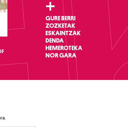
+
GURE BERRI
ZOZKETAK
ESKAINTZAK
DENDA
HEMEROTEKA
DF
NOR GARA
ra.