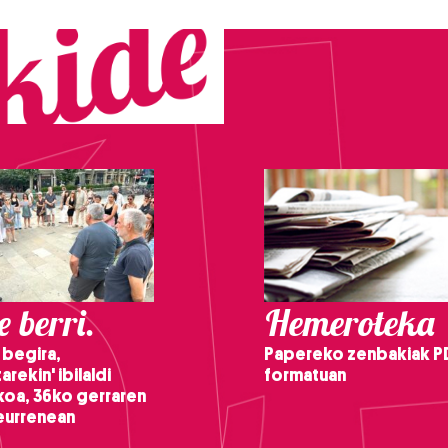
 berri.
Hemeroteka
 begira,
Papereko zenbakiak P
arekin' ibilaldi
formatuan
ikoa, 36ko gerraren
teurrenean