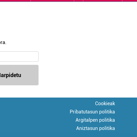
ra.
arpidetu
Cookieak
Pribatutasun politika
Argitalpen politika
Aniztasun politika