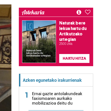
Astekaria
Naturak bere
lekua hartu du
Artikutzako
urtegian
2.500 zkia.
HARTU HITZA
Azken egunetako irakurrienak
1
Ernai gazte antolakundeak
faxismoaren aurkako
mobilizazioa deitu du