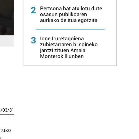
2
Pertsona bat atxilotu dute
osasun publikoaren
aurkako delitua egotzita
3
Ione Iruretagoiena
zubietarraren bi soineko
jantzi zituen Amaia
Monterok Illunben
2
/
03
/
31
atuko
a