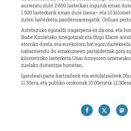
aurreratu dute 2.600 lasterkari inguruk eman dutel
1.500 lasterkarik eman dute izena– eta 10 kilomet
zuten lasterketa, pandemiarengatik. Orduan pert
Asteburuko eguraldi iragarpena ez da ona, eta ho
Ibabe Kiroletako zinegotziak eta Iñigo Elarre anto
etorriko direla, eta errekorren bat egon daiteke
nabarmendu du emakumeen partaidetzak gora egin 
kilometroko lasterketa Unai Arroyoren omenezkoa
zuelako distantzia horretan.
Igandean parte hartzaileek eta antolatzaileek Dbu
11:30era, eta publiko orokorrak 10:00etatik 12:30era