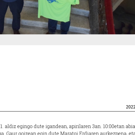
202
1. aldiz egingo dute igandean, apirilaren 3an. 10:00etan abi
ga. Gaur goizean egin dute Maratoi Erdiaren aurkezpena, et