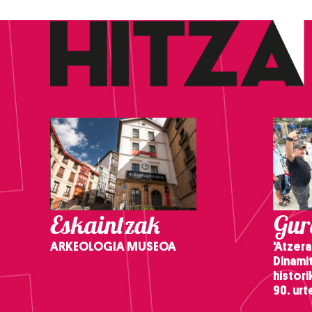
Eskaintzak
Gure
ARKEOLOGIA MUSEOA
'Atzera
Dinamit
histor
90. ur