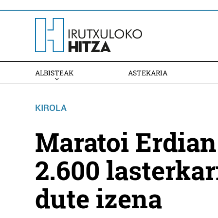
ALBISTEAK
ASTEKARIA
KIROLA
Maratoi Erdian
2.600 lasterka
dute izena