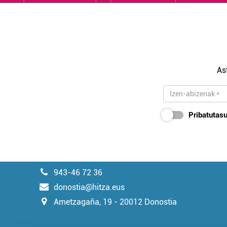
As
Pribatutasu
943-46 72 36
donostia@hitza.eus
Ametzagaña, 19 - 20012 Donostia