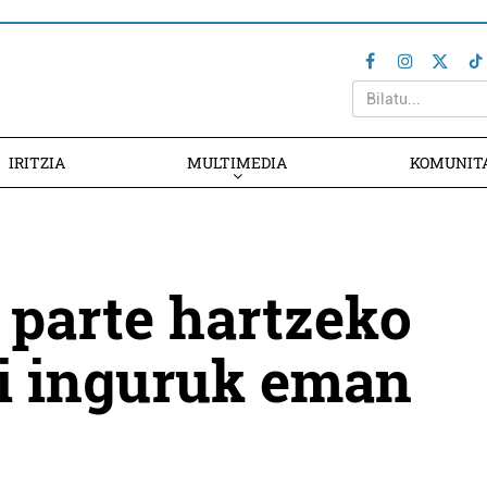
IRITZIA
MULTIMEDIA
KOMUNIT
 parte hartzeko
ri inguruk eman