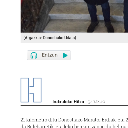
(Argazkia: Donostiako Udala)
@irutxulo
Irutxuloko Hitza
21 kilometro ditu Donostiako Maratoi Erdiak, eta 2
da Bulebarretik, eta leku berean izango du helmu