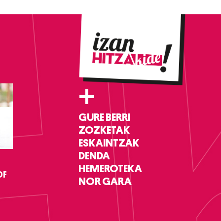
+
GURE BERRI
ZOZKETAK
ESKAINTZAK
DENDA
HEMEROTEKA
DF
NOR GARA