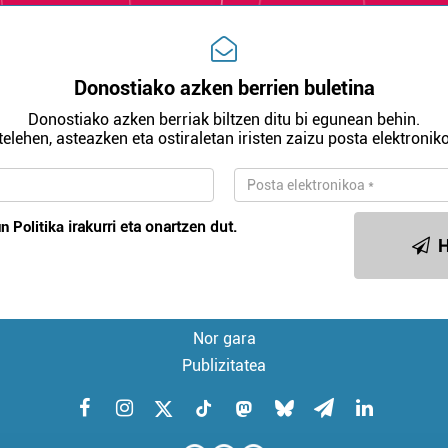
Donostiako azken berrien buletina
Donostiako azken berriak biltzen ditu bi egunean behin.
telehen, asteazken eta ostiraletan iristen zaizu posta elektroniko
n Politika
irakurri eta onartzen dut.
H
Nor gara
Publizitatea