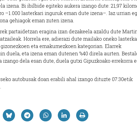
a izena. Bi ibilbide egiteko aukera izango dute: 21,97 kilom
ro –1.000 lasterkari inguruk eman dute izena–. Iaz urrian e
sona gehiagok eman zuten izena.
rrek partaidetzan eragina izan dezakeela azaldu dute Marti
latzaileak. Horrela ere, adierazi dute mailako oneko lasterka
ela gizonezkoen eta emakumezkoen kategorian. Elarrek
duela, eta izena eman dutenen %40 direla aurten. Bestald
 izango dela esan dute, duela gutxi Gipuzkoako errekorra e
seko autobusak doan erabili ahal izango dituzte 07:30etik
.