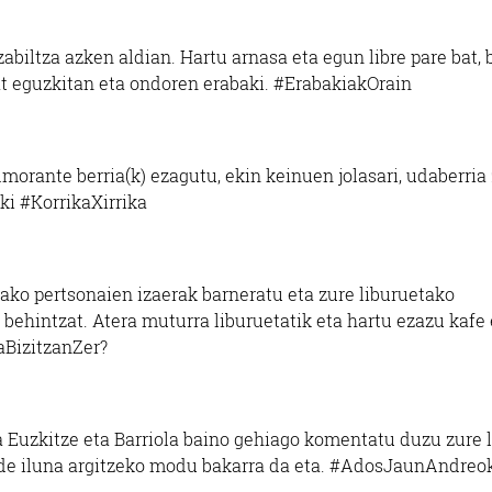
iltza azken aldian. Hartu arnasa eta egun libre pare bat, 
 bat eguzkitan eta ondoren erabaki. #ErabakiakOrain
orante berria(k) ezagutu, ekin keinuen jolasari, udaberria
oki #KorrikaXirrika
etako pertsonaien izaerak barneratu eta zure liburuetako
 behintzat. Atera muturra liburuetatik eta hartu ezazu kafe 
aBizitzanZer?
a Euzkitze eta Barriola baino gehiago komentatu duzu zure 
ande iluna argitzeko modu bakarra da eta. #AdosJaunAndreo