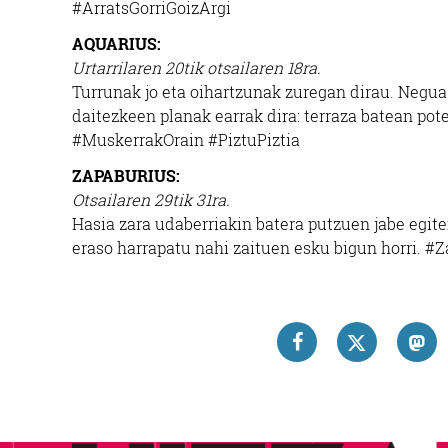
#ArratsGorriGoizArgi
AQUARIUS:
Urtarrilaren 20tik otsailaren 18ra.
Turrunak jo eta oihartzunak zuregan dirau. Negu
daitezkeen planak earrak dira: terraza batean pot
#MuskerrakOrain #PiztuPiztia
ZAPABURIUS:
Otsailaren 29tik 31ra.
Hasia zara udaberriakin batera putzuen jabe egiten
eraso harrapatu nahi zaituen esku bigun horri. #