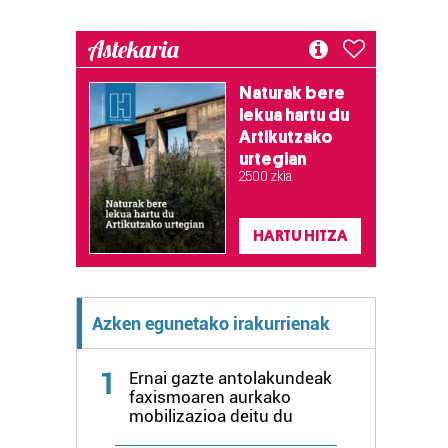
Astekaria
Naturak bere
lekua hartu du
Artikutzako
urtegian
2.500 zkia.
HARTU HITZA
Azken egunetako irakurrienak
1
Ernai gazte antolakundeak
faxismoaren aurkako
mobilizazioa deitu du