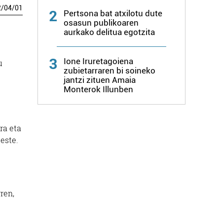
2
/
04
/
01
2
Pertsona bat atxilotu dute
osasun publikoaren
aurkako delitua egotzita
3
Ione Iruretagoiena
u
zubietarraren bi soineko
jantzi zituen Amaia
Monterok Illunben
ra eta
este.
ren,