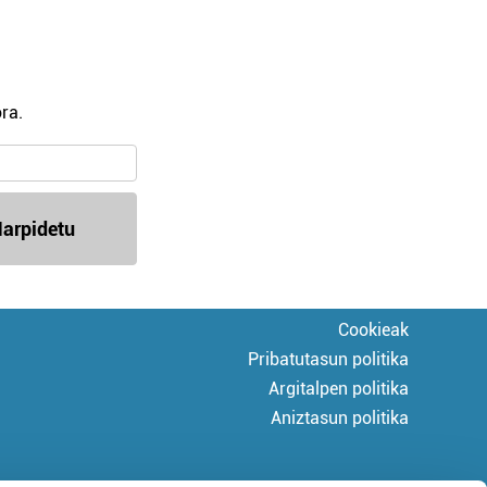
ra.
arpidetu
Cookieak
Pribatutasun politika
Argitalpen politika
Aniztasun politika