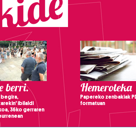
 berri.
Hemeroteka
 begira,
Papereko zenbakiak P
arekin' ibilaldi
formatuan
ikoa, 36ko gerraren
teurrenean