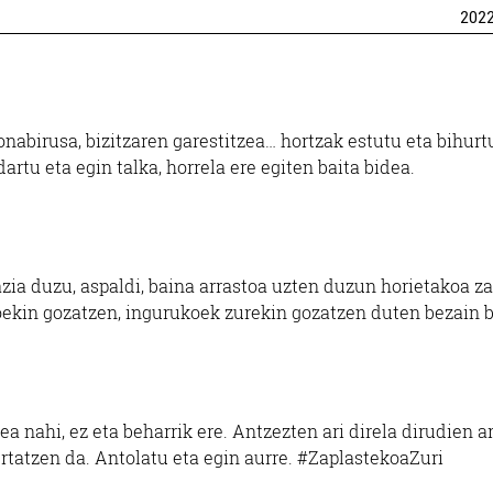
202
onabirusa, bizitzaren garestitzea… hortzak estutu eta bihurt
artu eta egin talka, horrela ere egiten baita bidea.
ia duzu, aspaldi, baina arrastoa uzten duzun horietakoa za
ekin gozatzen, ingurukoek zurekin gozatzen duten bezain b
 nahi, ez eta beharrik ere. Antzezten ari direla dirudien ar
ertatzen da. Antolatu eta egin aurre. #ZaplastekoaZuri