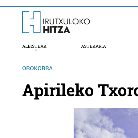
ALBISTEAK
ASTEKARIA
OROKORRA
Apirileko Txo