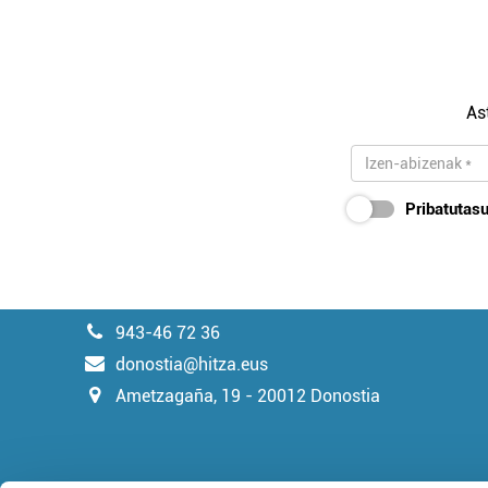
As
Pribatutasu
943-46 72 36
donostia@hitza.eus
Ametzagaña, 19 - 20012 Donostia