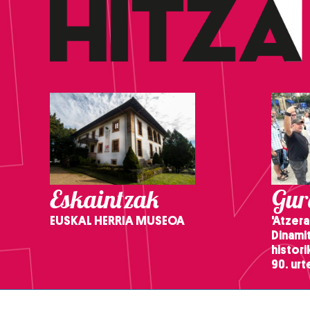
Eskaintzak
Gure
EUSKAL HERRIA MUSEOA
'Atzera
Dinamit
histor
90. ur