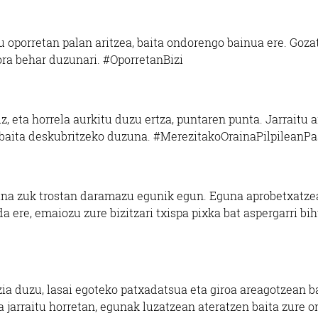
zu oporretan palan aritzea, baita ondorengo bainua ere. Goza
ra behar duzunari. #OporretanBizi
, eta horrela aurkitu duzu ertza, puntaren punta. Jarraitu a
a baita deskubritzeko duzuna. #MerezitakoOrainaPilpileanP
baina zuk trostan daramazu egunik egun. Eguna aprobetxatze
a ere, emaiozu zure bizitzari txispa pixka bat aspergarri bi
a duzu, lasai egoteko patxadatsua eta giroa areagotzean b
 jarraitu horretan, egunak luzatzean ateratzen baita zure o