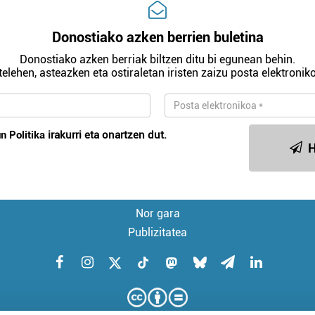
Donostiako azken berrien buletina
Donostiako azken berriak biltzen ditu bi egunean behin.
telehen, asteazken eta ostiraletan iristen zaizu posta elektroniko
n Politika
irakurri eta onartzen dut.
H
Nor gara
Publizitatea