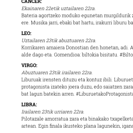
CANCER:
Ekainaren 22etik uztailaren 22ra.
Bateria agortzeko moduko egunetan murgildurik zab
ere. Musika jarri, ebaki bat hartu, irakurri liburu
LEO:
Uztailaren 23tik abuztuaren 22ra.
Korrikaren amaiera Donostian den honetan, adi. Am
alde dago eta. Gomendioa: biltokia bisitatu. #Bilt
VIRGO:
Abuztuaren 23tik irailaren 22ra.
Liburuak irensten dituzu eta kontuz ibili. Liburu
protagonista izateko joera duzu, edo saiatzen zara
bat lagun batekin arren. #LiburuetakoProtagonist
LIBRA:
Irailaren 23tik urriaren 22ra.
Pilotazale amorratua zara eta binakako txapelket
artean. Egin finala ikusteko plana lagunekin, ig