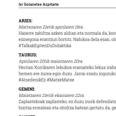
Ixi Goianetxe Azpitarte
ARIES:
Martxoaren 21etik apirilaren 19ra.
Haserre zabiltza azken aldian eta normala da, kor
ezinegona erantzun bortitz. Nahikoa dela esan, old
#TalkakEgitenDuDidaktika
TAURUS:
Apirilaren 20tik maiatzaren 20ra.
Herrian Korrikaren lekukoa eramateko lekua irabaz
hemen ere zurea egin duzu. Jarrai ezazu inguruko
#AtsedenikEz #MatxeMatxe
GEMINI:
Maiatzaren 21etik ekainaren 22ra.
Zaplastekoak zaplasteko, ez duzu inork defendatzea
bizitza errealean eta oholtza batean gertatu da, g