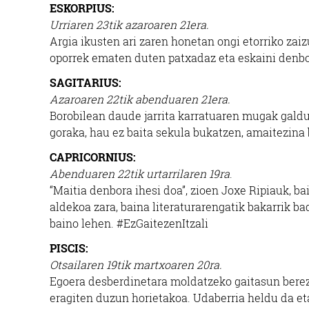
ESKORPIUS:
Urriaren 23tik azaroaren 21era.
Argia ikusten ari zaren honetan ongi etorriko zai
oporrek ematen duten patxadaz eta eskaini denbo
SAGITARIUS:
Azaroaren 22tik abenduaren 21era.
Borobilean daude jarrita karratuaren mugak galduz
goraka, hau ez baita sekula bukatzen, amaitezin
CAPRICORNIUS:
Abenduaren 22tik urtarrilaren 19ra
.
“Maitia denbora ihesi doa”, zioen Joxe Ripiauk, 
aldekoa zara, baina literaturarengatik bakarrik bad
baino lehen. #EzGaitezenItzali
PISCIS:
Otsailaren 19tik martxoaren 20ra.
Egoera desberdinetara moldatzeko gaitasun berezi
eragiten duzun horietakoa. Udaberria heldu da eta