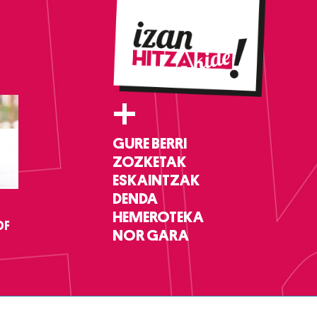
+
GURE BERRI
ZOZKETAK
ESKAINTZAK
DENDA
HEMEROTEKA
DF
NOR GARA