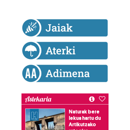
bazkideen zerrenda, beren ustez zein helburutarako
duten interes legitimoa eta horren aurka nola egin
dezakezun ikusteko.
Lortu zure datu pertsonalak prozesatzeko moduari
buruzko informazio gehiago eta ezarri zure lehentasunak
datuen atalean. Edozein unetan alda edo ken dezakezu
zure baimena Cookieen adierazpenean.
Webgune honek cookie propioak eta hirugarrenen cookie-
fitxategiak erabiltzen ditu. Zure esperientzia eta
zerbitzuak hobetzeko asmoz, cookie teknologiaz
baliatzen gara. Ohar hau onartuz gero, teknologia hori
erabiltzeko baimen esplizitua ematen diguzu.
Gehiago
Astekaria
irakurri
Naturak bere
lekua hartu du
Artikutzako