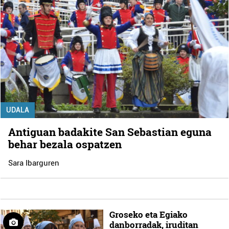
UDALA
Antiguan badakite San Sebastian eguna
behar bezala ospatzen
Sara Ibarguren
Groseko eta Egiako
danborradak, iruditan