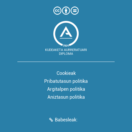
KUDEAKETA AURRERATUARI
DIPLOMA
Cookieak
Pribatutasun politika
Argitalpen politika
Aniztasun politika
Babesleak: