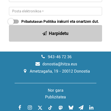
Pribatutasun Politika
irakurri eta onartzen dut.
Harpidetu
943-46 72 36
donostia@hitza.eus
Ametzagaña, 19 - 20012 Donostia
Nor gara
Publizitatea