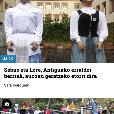
JAIAK
Sebas eta Lore, Antiguako erraldoi
berriak, auzoan geratzeko etorri dira
Sara Ibarguren