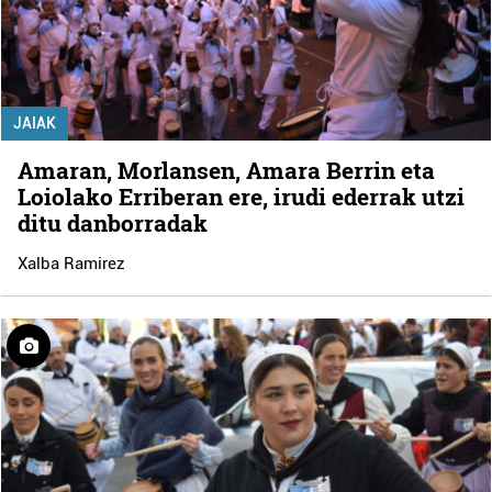
JAIAK
Amaran, Morlansen, Amara Berrin eta
Loiolako Erriberan ere, irudi ederrak utzi
ditu danborradak
Xalba Ramirez