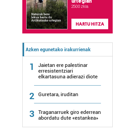
urtegian
2.500 zkia.
HARTU HITZA
Azken egunetako irakurrienak
1
Jaietan ere palestinar
erresistentziari
elkartasuna adierazi diote
2
Guretara, iruditan
3
Traganarruek giro ederrean
abordatu dute «estankea»