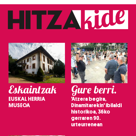
Eskaintzak
Gure berri.
EUSKAL HERRIA
'Atzera begira,
MUSEOA
Dinamitarekin' ibilaldi
historikoa, 36ko
gerraren 90.
urteurrenean