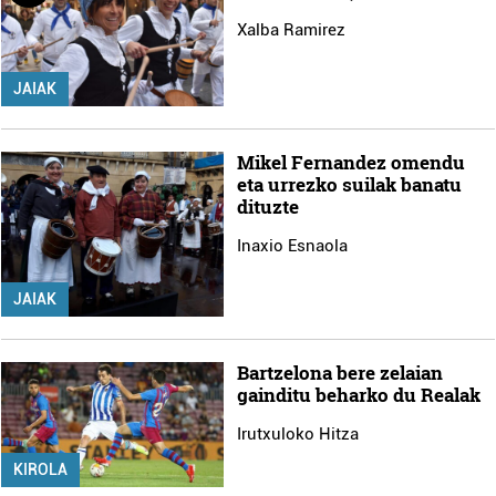
Xalba Ramirez
JAIAK
Mikel Fernandez omendu
eta urrezko suilak banatu
dituzte
Inaxio Esnaola
JAIAK
Bartzelona bere zelaian
gainditu beharko du Realak
Irutxuloko Hitza
KIROLA