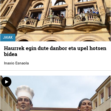
JAIAK
Haurrek egin dute danbor eta upel hotsen
bidea
Inaxio Esnaola