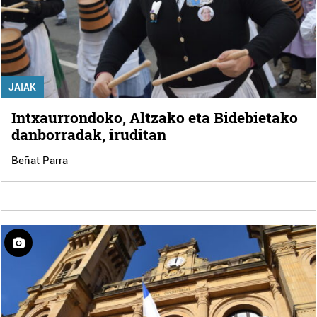
JAIAK
Intxaurrondoko, Altzako eta Bidebietako
danborradak, iruditan
Beñat Parra