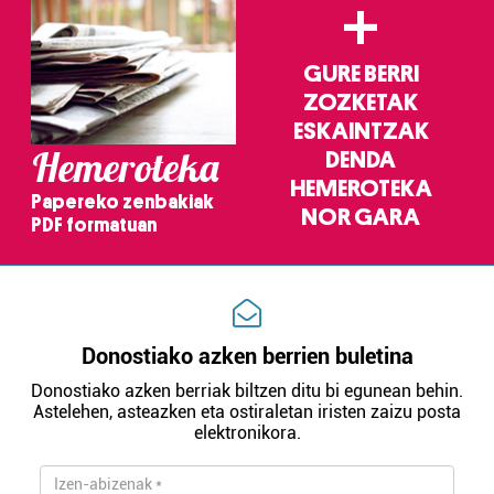
+
GURE BERRI
ZOZKETAK
ESKAINTZAK
Hemeroteka
DENDA
HEMEROTEKA
Papereko zenbakiak
NOR GARA
PDF formatuan
Donostiako azken berrien buletina
Donostiako azken berriak biltzen ditu bi egunean behin.
Astelehen, asteazken eta ostiraletan iristen zaizu posta
elektronikora.