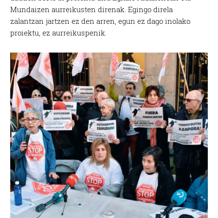
Mundaizen aurreikusten direnak. Egingo direla
zalantzan jartzen ez den arren, egun ez dago inolako
proiektu, ez aurreikuspenik.