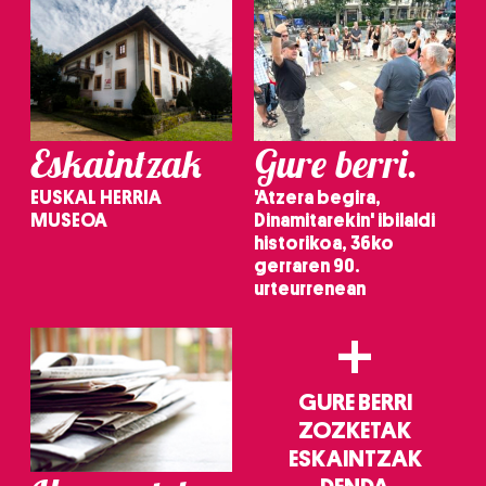
Eskaintzak
Gure berri.
EUSKAL HERRIA
'Atzera begira,
MUSEOA
Dinamitarekin' ibilaldi
historikoa, 36ko
gerraren 90.
urteurrenean
+
GURE BERRI
ZOZKETAK
ESKAINTZAK