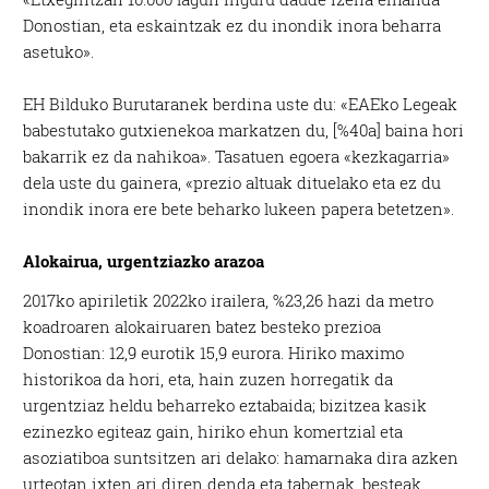
Donostian, eta eskaintzak ez du inondik inora beharra
asetuko».
EH Bilduko Burutaranek berdina uste du: «EAEko Legeak
babestutako gutxienekoa markatzen du, [%40a] baina hori
bakarrik ez da nahikoa». Tasatuen egoera «kezkagarria»
dela uste du gainera, «prezio altuak dituelako eta ez du
inondik inora ere bete beharko lukeen papera betetzen».
Alokairua, urgentziazko arazoa
2017ko apiriletik 2022ko irailera, %23,26 hazi da metro
koadroaren alokairuaren batez besteko prezioa
Donostian: 12,9 eurotik 15,9 eurora. Hiriko maximo
historikoa da hori, eta, hain zuzen horregatik da
urgentziaz heldu beharreko eztabaida; bizitzea kasik
ezinezko egiteaz gain, hiriko ehun komertzial eta
asoziatiboa suntsitzen ari delako: hamarnaka dira azken
urteotan ixten ari diren denda eta tabernak, besteak