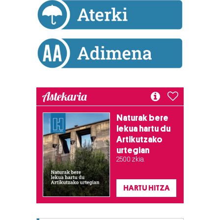
Astekaria
Naturak bere
lekua hartu du
Artikutzako
urtegian
2.500 zkia.
HARTU HITZA