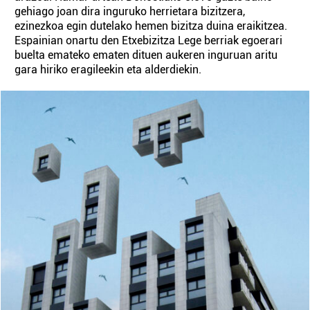
gehiago joan dira inguruko herrietara bizitzera,
ezinezkoa egin dutelako hemen bizitza duina eraikitzea.
Espainian onartu den Etxebizitza Lege berriak egoerari
buelta emateko ematen dituen aukeren inguruan aritu
gara hiriko eragileekin eta alderdiekin.