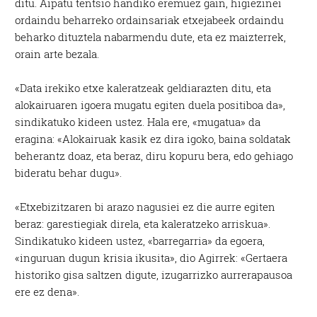
ditu. Aipatu tentsio handiko eremuez gain, higiezinei
ordaindu beharreko ordainsariak etxejabeek ordaindu
beharko dituztela nabarmendu dute, eta ez maizterrek,
orain arte bezala.
«Data irekiko etxe kaleratzeak geldiarazten ditu, eta
alokairuaren igoera mugatu egiten duela positiboa da»,
sindikatuko kideen ustez. Hala ere, «mugatua» da
eragina: «Alokairuak kasik ez dira igoko, baina soldatak
beherantz doaz, eta beraz, diru kopuru bera, edo gehiago
bideratu behar dugu».
«Etxebizitzaren bi arazo nagusiei ez die aurre egiten
beraz: garestiegiak direla, eta kaleratzeko arriskua».
Sindikatuko kideen ustez, «barregarria» da egoera,
«inguruan dugun krisia ikusita», dio Agirrek: «Gertaera
historiko gisa saltzen digute, izugarrizko aurrerapausoa
ere ez dena».