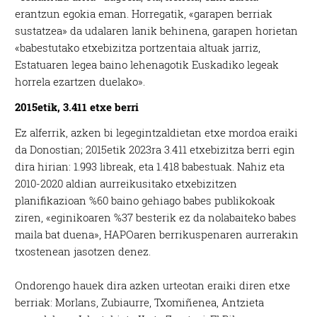
erantzun egokia eman. Horregatik, «garapen berriak
sustatzea» da udalaren lanik behinena, garapen horietan
«babestutako etxebizitza portzentaia altuak jarriz,
Estatuaren legea baino lehenagotik Euskadiko legeak
horrela ezartzen duelako».
2015etik, 3.411 etxe berri
Ez alferrik, azken bi legegintzaldietan etxe mordoa eraiki
da Donostian; 2015etik 2023ra 3.411 etxebizitza berri egin
dira hirian: 1.993 libreak, eta 1.418 babestuak. Nahiz eta
2010-2020 aldian aurreikusitako etxebizitzen
planifikazioan %60 baino gehiago babes publikokoak
ziren, «eginikoaren %37 besterik ez da nolabaiteko babes
maila bat duena», HAPOaren berrikuspenaren aurrerakin
txostenean jasotzen denez.
Ondorengo hauek dira azken urteotan eraiki diren etxe
berriak: Morlans, Zubiaurre, Txomiñenea, Antzieta