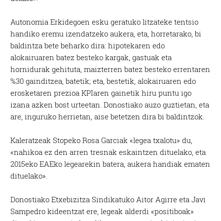
Autonomia Erkidegoen esku geratuko litzateke tentsio
handiko eremu izendatzeko aukera, eta, horretarako, bi
baldintza bete beharko dira: hipotekaren edo
alokairuaren batez besteko kargak, gastuak eta
hornidurak gehituta, maizterren batez besteko errentaren
%30 gainditzea, batetik; eta, bestetik, alokairuaren edo
erosketaren prezioa KPIaren gainetik hiru puntu igo
izana azken bost urteetan. Donostiako auzo guztietan, eta
are, inguruko herrietan, aise betetzen dira bi baldintzok.
Kaleratzeak Stopeko Rosa Garciak «legea txalotu» du,
«nahikoa ez den arren tresnak eskaintzen dituelako, eta
2015eko EAEko legearekin batera, aukera handiak ematen
dituelako».
Donostiako Etxebizitza Sindikatuko Aitor Agirre eta Javi
Sampedro kideentzat ere, legeak alderdi «positiboak»