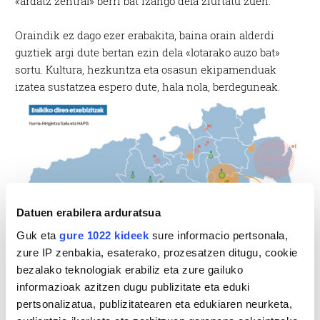
«ardatz zentral» berri bat izango dela ziurtatu zuen.
Oraindik ez dago ezer erabakita, baina orain alderdi
guztiek argi dute bertan ezin dela «lotarako auzo bat»
sortu. Kultura, hezkuntza eta osasun ekipamenduak
izatea sustatzea espero dute, hala nola, berdeguneak.
Datuen erabilera arduratsua
Guk eta
gure 1022 kideek
sure informacio pertsonala,
zure IP zenbakia, esaterako, prozesatzen ditugu, cookie
bezalako teknologiak erabiliz eta zure gailuko
informazioak azitzen dugu publizitate eta eduki
pertsonalizatua, publizitatearen eta edukiaren neurketa,