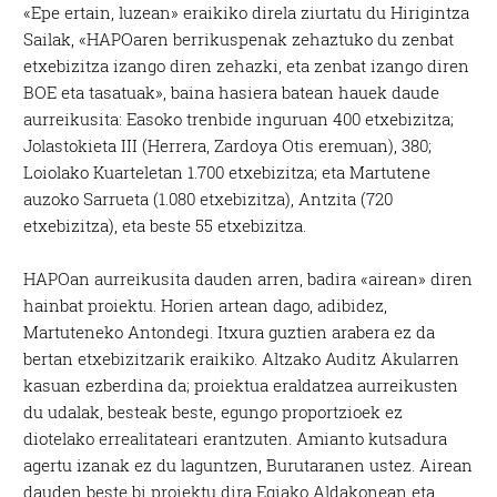
«Epe ertain, luzean» eraikiko direla ziurtatu du Hirigintza
Sailak, «HAPOaren berrikuspenak zehaztuko du zenbat
etxebizitza izango diren zehazki, eta zenbat izango diren
BOE eta tasatuak», baina hasiera batean hauek daude
aurreikusita: Easoko trenbide inguruan 400 etxebizitza;
Jolastokieta III (Herrera, Zardoya Otis eremuan), 380;
Loiolako Kuarteletan 1.700 etxebizitza; eta Martutene
auzoko Sarrueta (1.080 etxebizitza), Antzita (720
etxebizitza), eta beste 55 etxebizitza.
HAPOan aurreikusita dauden arren, badira «airean» diren
hainbat proiektu. Horien artean dago, adibidez,
Martuteneko Antondegi. Itxura guztien arabera ez da
bertan etxebizitzarik eraikiko. Altzako Auditz Akularren
kasuan ezberdina da; proiektua eraldatzea aurreikusten
du udalak, besteak beste, egungo proportzioek ez
diotelako errealitateari erantzuten. Amianto kutsadura
agertu izanak ez du laguntzen, Burutaranen ustez. Airean
dauden beste bi proiektu dira Egiako Aldakonean eta