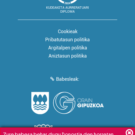
KUDEAKETA AURRERATUARI
DIPLOMA
Cookieak
Pribatutasun politika
Argitalpen politika
Aniztasun politika
Babesleak:
Zure babesa behar dugu Donostia den horretan