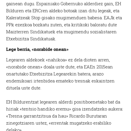
gainean dugu. Espainiako Gobernuko alderdiez gain, EH
Bilduren eta ERCren aldeko botoak izan ditu legeak, eta
Kaleratzeak Stop gisako mugimenduen babesa. EAJk eta
PPk ezezkoa bozkatu zuten, eta kritikoki baloratu dute
Maizterren Sindikatuek eta mugimendu sozialistaren
Etxebizitza Sindikatuak.
Lege berria, «norabide onean»
Legearen aldekoek «nahikoa» ez dela dioten arren,
«norabide onean» doala uste dute, eta EAEn 2015ean
onartutako Etxebizitza Legearekin batera, arazo
endemikoari irtenbidea emateko tresnak eskaintzen
dituela uste dute.
EH Bildurentzat legearen alderdi positiboenetako bat da
hiriak «tentsio handiko eremu» gisa izendatzeko aukera:
«Tresna garrantzitsua da hau» Ricardo Burutaran
zinegotziaren ustez, «errentak mugatzeko erabiliko
delako».