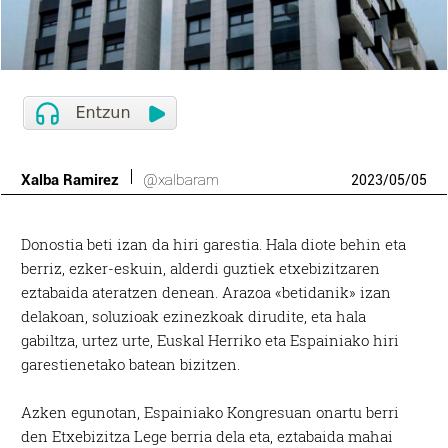
Xalba Ramirez
@xalbaram
2023
/
05
/
05
Donostia beti izan da hiri garestia. Hala diote behin eta
berriz, ezker-eskuin, alderdi guztiek etxebizitzaren
eztabaida ateratzen denean. Arazoa «betidanik» izan
delakoan, soluzioak ezinezkoak dirudite, eta hala
gabiltza, urtez urte, Euskal Herriko eta Espainiako hiri
garestienetako batean bizitzen.
Azken egunotan, Espainiako Kongresuan onartu berri
den Etxebizitza Lege berria dela eta, eztabaida mahai