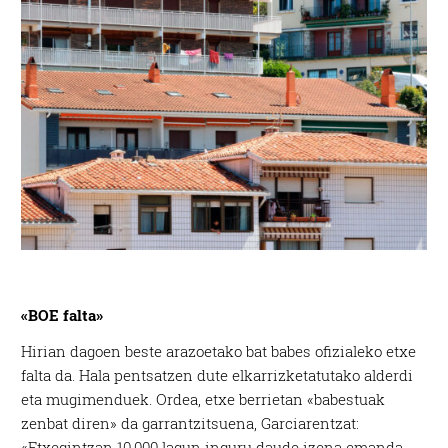
baliatzen gara. Ohar hau onartuz gero, teknologia hori
erabiltzeko baimen esplizitua ematen diguzu.
Gehiago
irakurri
«BOE falta»
Hirian dagoen beste arazoetako bat babes ofizialeko etxe
falta da. Hala pentsatzen dute elkarrizketatutako alderdi
eta mugimenduek. Ordea, etxe berrietan «babestuak
zenbat diren» da garrantzitsuena, Garciarentzat:
«Etxegintzan 10.000 lagun inguru daude izena emanda