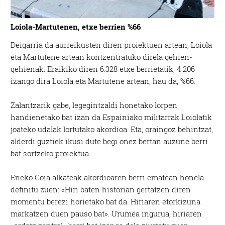
Loiola-Martutenen, etxe berrien %66
Deigarria da aurreikusten diren proiektuen artean, Loiola
eta Martutene artean kontzentratuko direla gehien-
gehienak. Eraikiko diren 6.328 etxe berrietatik, 4.206
izango dira Loiola eta Martutene artean; hau da, %66.
Zalantzarik gabe, legegintzaldi honetako lorpen
handienetako bat izan da Espainiako militarrak Loiolatik
joateko udalak lortutako akordioa. Eta, oraingoz behintzat,
alderdi guztiek ikusi dute begi onez bertan auzune berri
bat sortzeko proiektua.
Eneko Goia alkateak akordioaren berri ematean honela
definitu zuen: «Hiri baten historian gertatzen diren
momentu berezi horietako bat da. Hiriaren etorkizuna
markatzen duen pauso bat». Urumea ingurua, hiriaren