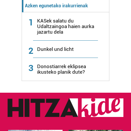
Azken egunetako irakurrienak
1
KASek salatu du
Udaltzaingoa haien aurka
jazartu dela
2
Dunkel und licht
3
Donostiarrek eklipsea
ikusteko planik dute?