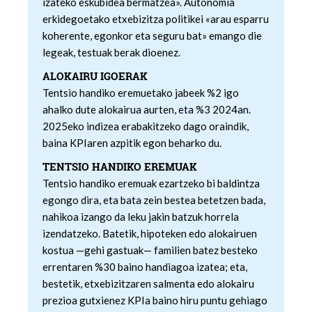
izateko eskubidea bermatzea». Autonomia
erkidegoetako etxebizitza politikei «arau esparru
koherente, egonkor eta seguru bat» emango die
legeak, testuak berak dioenez.
ALOKAIRU IGOERAK
Tentsio handiko eremuetako jabeek %2 igo
ahalko dute alokairua aurten, eta %3 2024an.
2025eko indizea erabakitzeko dago oraindik,
baina KPIaren azpitik egon beharko du.
TENTSIO HANDIKO EREMUAK
Tentsio handiko eremuak ezartzeko bi baldintza
egongo dira, eta bata zein bestea betetzen bada,
nahikoa izango da leku jakin batzuk horrela
izendatzeko. Batetik, hipoteken edo alokairuen
kostua —gehi gastuak— familien batez besteko
errentaren %30 baino handiagoa izatea; eta,
bestetik, etxebizitzaren salmenta edo alokairu
prezioa gutxienez KPIa baino hiru puntu gehiago