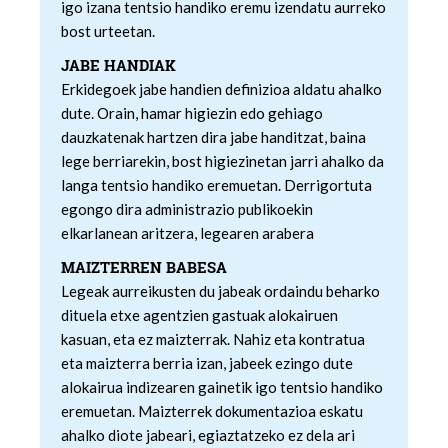
igo izana tentsio handiko eremu izendatu aurreko
bost urteetan.
JABE HANDIAK
Erkidegoek jabe handien definizioa aldatu ahalko
dute. Orain, hamar higiezin edo gehiago
dauzkatenak hartzen dira jabe handitzat, baina
lege berriarekin, bost higiezinetan jarri ahalko da
langa tentsio handiko eremuetan. Derrigortuta
egongo dira administrazio publikoekin
elkarlanean aritzera, legearen arabera
MAIZTERREN BABESA
Legeak aurreikusten du jabeak ordaindu beharko
dituela etxe agentzien gastuak alokairuen
kasuan, eta ez maizterrak. Nahiz eta kontratua
eta maizterra berria izan, jabeek ezingo dute
alokairua indizearen gainetik igo tentsio handiko
eremuetan. Maizterrek dokumentazioa eskatu
ahalko diote jabeari, egiaztatzeko ez dela ari