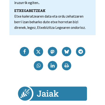
iruzurrik egiten..
ETXEGABETZEAK
Etxe kaleratzearen data eta ordu zehatzaren
berri izan beharko dute etxe horretan bizi
direnek, legez, Etxebizitza Legearen ondorioz.