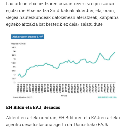
Lau urtean etxebizitzaren auzian «ezer ez egin izana»
egotzi die Etxebizitza Sindikatuak alderdiei, eta, orain,
«legea hauteskundeak datozenean ateratzeak, kanpaina
egiteko aitzakia bat besterik ez dela» salatu dute.
EH Bildu eta EAJ, desados
Alderdien arteko xextran, EH Bilduren eta EAJren arteko
ageriko desadostasuna agertu da. Donostiako EAJk