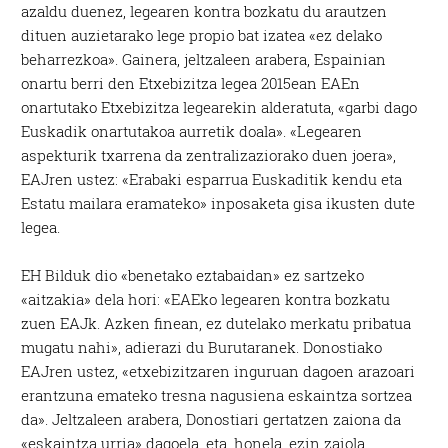
azaldu duenez, legearen kontra bozkatu du arautzen
dituen auzietarako lege propio bat izatea «ez delako
beharrezkoa». Gainera, jeltzaleen arabera, Espainian
onartu berri den Etxebizitza legea 2015ean EAEn
onartutako Etxebizitza legearekin alderatuta, «garbi dago
Euskadik onartutakoa aurretik doala». «Legearen
aspekturik txarrena da zentralizaziorako duen joera»,
EAJren ustez: «Erabaki esparrua Euskaditik kendu eta
Estatu mailara eramateko» inposaketa gisa ikusten dute
legea.
EH Bilduk dio «benetako eztabaidan» ez sartzeko
«aitzakia» dela hori: «EAEko legearen kontra bozkatu
zuen EAJk. Azken finean, ez dutelako merkatu pribatua
mugatu nahi», adierazi du Burutaranek. Donostiako
EAJren ustez, «etxebizitzaren inguruan dagoen arazoari
erantzuna emateko tresna nagusiena eskaintza sortzea
da». Jeltzaleen arabera, Donostiari gertatzen zaiona da
«eskaintza urria» dagoela, eta, honela, ezin zaiola