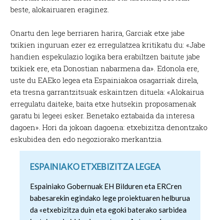
beste, alokairuaren eraginez.
Onartu den lege berriaren harira, Garciak etxe jabe
txikien inguruan ezer ez erregulatzea kritikatu du: «Jabe
handien espekulazio logika bera erabiltzen baitute jabe
txikiek ere, eta Donostian nabarmena da». Edonola ere,
uste du EAEko legea eta Espainiakoa osagarriak direla,
eta tresna garrantzitsuak eskaintzen dituela: «Alokairua
erregulatu daiteke, baita etxe hutsekin proposamenak
garatu bi legeei esker. Benetako eztabaida da interesa
dagoen». Hori da jokoan dagoena: etxebizitza denontzako
eskubidea den edo negoziorako merkantzia.
ESPAINIAKO ETXEBIZITZA LEGEA
Espainiako Gobernuak EH Bilduren eta ERCren
babesarekin egindako lege proiektuaren helburua
da «etxebizitza duin eta egoki baterako sarbidea