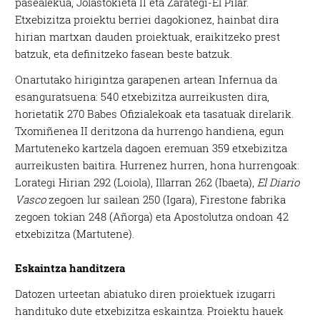
pasealekua, Jolastokieta II eta Zarategi-El Pilar.
Etxebizitza proiektu berriei dagokionez, hainbat dira
hirian martxan dauden proiektuak, eraikitzeko prest
batzuk, eta definitzeko fasean beste batzuk.
Onartutako hirigintza garapenen artean Infernua da
esanguratsuena: 540 etxebizitza aurreikusten dira,
horietatik 270 Babes Ofizialekoak eta tasatuak direlarik.
Txomiñenea II deritzona da hurrengo handiena, egun
Martuteneko kartzela dagoen eremuan 359 etxebizitza
aurreikusten baitira. Hurrenez hurren, hona hurrengoak:
Lorategi Hirian 292 (Loiola), Illarran 262 (Ibaeta),
El Diario
Vasco
zegoen lur sailean 250 (Igara), Firestone fabrika
zegoen tokian 248 (Añorga) eta Apostolutza ondoan 42
etxebizitza (Martutene).
Eskaintza handitzera
Datozen urteetan abiatuko diren proiektuek izugarri
handituko dute etxebizitza eskaintza. Proiektu hauek