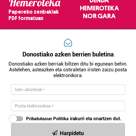
Hemeroteka
DENDA
HEMEROTEKA
Papereko zenbakiak
NOR GARA
PDF formatuan
Donostiako azken berrien buletina
Donostiako azken berriak biltzen ditu bi egunean behin.
Astelehen, asteazken eta ostiraletan iristen zaizu posta
elektronikora.
Pribatutasun Politika
irakurri eta onartzen dut.
Harpidetu