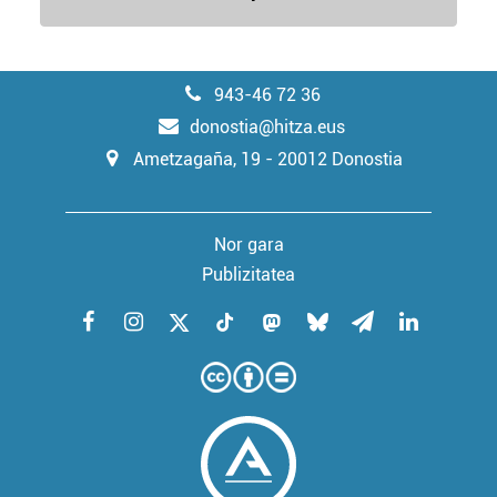
943-46 72 36
donostia@hitza.eus
Ametzagaña, 19 - 20012 Donostia
Nor gara
Publizitatea