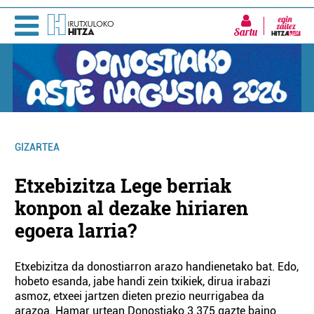
Sartu
GIZARTEA
Etxebizitza Lege berriak
konpon al dezake hiriaren
egoera larria?
Etxebizitza da donostiarron arazo handienetako bat. Edo,
hobeto esanda, jabe handi zein txikiek, dirua irabazi
asmoz, etxeei jartzen dieten prezio neurrigabea da
arazoa. Hamar urtean Donostiako 3.375 gazte baino