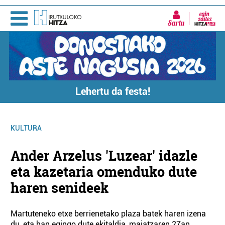
Sartu
Lehertu da festa!
KULTURA
Ander Arzelus 'Luzear' idazle
eta kazetaria omenduko dute
haren senideek
Martuteneko etxe berrienetako plaza batek haren izena
du, eta han egingo dute ekitaldia, maiatzaren 27an.