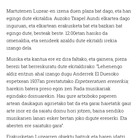
Martutenen Luzear-en izena duen plaza bat dago, eta han
egingo dute ekitaldia. Auzoko Txapel Aundi elkartea dago
inguruan, eta elkartean erakusketa bat eta bazkari bat
egingo dute, besteak beste. 12:00etan hasiko da
omenaldia, eta senideek azaldu dute ekitaldi irekia
izango dela.
Musika eta kantua ere ez dira faltako, eta gainera, pieza
berezi bat berreskuratu dute ekitaldirako: “Lehenengo
aldiz entzun ahal izango dugu Anderrek El Duesoko
espetxean 1937an prestatutako
Espetxeratuen ereserkia;
harekin batera preso egon zen Rada musikariak
egindako doinuarekin. Hau gure artxiboko paperen
artean daukagun agirietako bat da eta garai haietatik gaur
arte inor ez da saiatu doinu hori jotzen, baina sendiko
musikarien lanari esker bertan joko digute ereserki. Eta
abesten ere saiatuko gara”.
Erakusketan Luzearren objektu batzuk eta haren idatzi