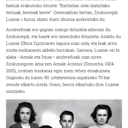
batzuk erakutsiko dituzte: “Kartzelan zela idatzitako
testuak, besteak beste”. Omenaldian bertan, Zinkunegik
Luzear-i buruz idatzi duen liburua aurkeztuko du.
Andereñoak ere gogoan izango dituztela adierazi du
Zinkunegik, eta haiek ere omenduko dituztela. Azaldu du
Luzear Elbira Zipitriaren laguna izan zela, eta biak aritu
zirela euskararen aldeko borrokan. Gainera, Luzear-en bi
alaba –Amale eta Itziar– andereñoak izan ziren.
Zinkunegiren ama zen Amale Arzelus (Donostia, 1924-
2015), irratian euskaraz egin zuen lehen emakumea.
Gogoratu du haren 90. urtebetetzea ospatzeko 70 bat
senide elkartu zirela. Orain, berriz elkartuko dira. Luzear
oroitzeko.