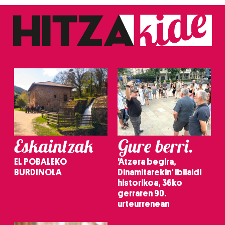
fitxategiak erabiltzen ditu. Zure esperientzia eta
zerbitzuak hobetzeko asmoz, cookie teknologiaz
baliatzen gara. Ohar hau onartuz gero, teknologia hori
erabiltzeko baimen esplizitua ematen diguzu.
Gehiago
irakurri
Eskaintzak
Gure berri.
EL POBALEKO
'Atzera begira,
BURDINOLA
Dinamitarekin' ibilaldi
historikoa, 36ko
gerraren 90.
urteurrenean