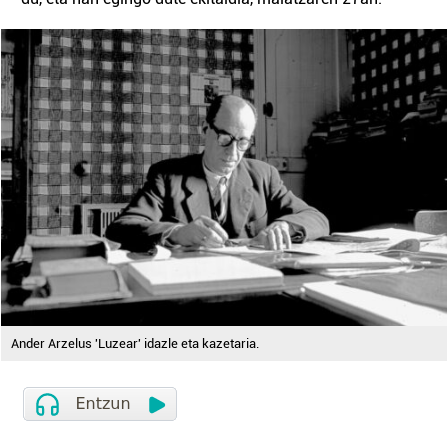
Ander Arzelus 'Luzear' idazle eta kazetaria.