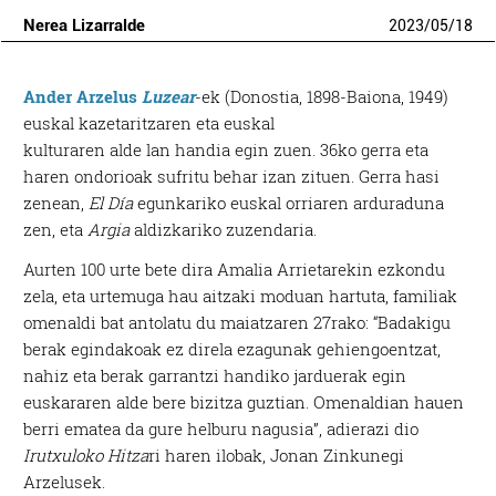
Nerea Lizarralde
2023
/
05
/
18
Ander Arzelus
Luzear
-ek (Donostia, 1898-Baiona, 1949)
euskal kazetaritzaren eta euskal
kulturaren alde lan handia egin zuen. 36ko gerra eta
haren ondorioak sufritu behar izan zituen. Gerra hasi
zenean,
El Día
egunkariko euskal orriaren arduraduna
zen, eta
Argia
aldizkariko zuzendaria.
Aurten 100 urte bete dira Amalia Arrietarekin ezkondu
zela, eta urtemuga hau aitzaki moduan hartuta, familiak
omenaldi bat antolatu du maiatzaren 27rako: “Badakigu
berak egindakoak ez direla ezagunak gehiengoentzat,
nahiz eta berak garrantzi handiko jarduerak egin
euskararen alde bere bizitza guztian. Omenaldian hauen
berri ematea da gure helburu nagusia”, adierazi dio
Irutxuloko Hitza
ri haren ilobak, Jonan Zinkunegi
Arzelusek.