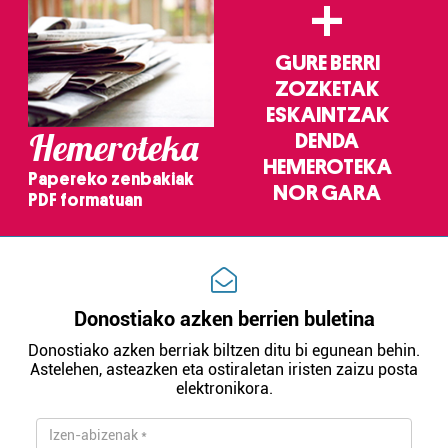
+
GURE BERRI
ZOZKETAK
ESKAINTZAK
Hemeroteka
DENDA
HEMEROTEKA
Papereko zenbakiak
NOR GARA
PDF formatuan
Donostiako azken berrien buletina
Donostiako azken berriak biltzen ditu bi egunean behin.
Astelehen, asteazken eta ostiraletan iristen zaizu posta
elektronikora.