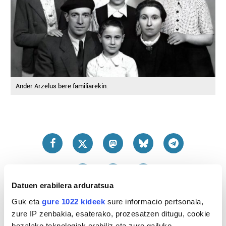
Ander Arzelus bere familiarekin.
Datuen erabilera arduratsua
Guk eta
gure 1022 kideek
sure informacio pertsonala,
zure IP zenbakia, esaterako, prozesatzen ditugu, cookie
bezalako teknologiak erabiliz eta zure gailuko