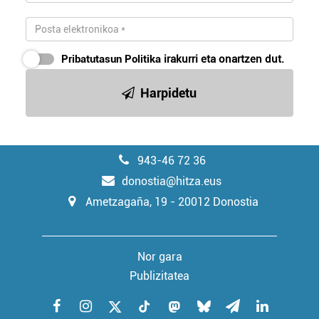
Pribatutasun Politika
irakurri eta onartzen dut.
Harpidetu
943-46 72 36
donostia@hitza.eus
Ametzagaña, 19 - 20012 Donostia
Nor gara
Publizitatea