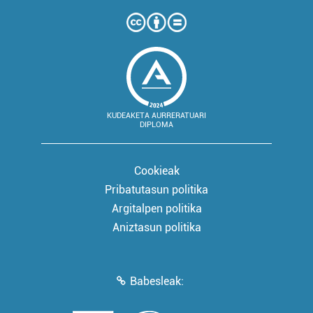
KUDEAKETA AURRERATUARI
DIPLOMA
Cookieak
Pribatutasun politika
Argitalpen politika
Aniztasun politika
Babesleak: