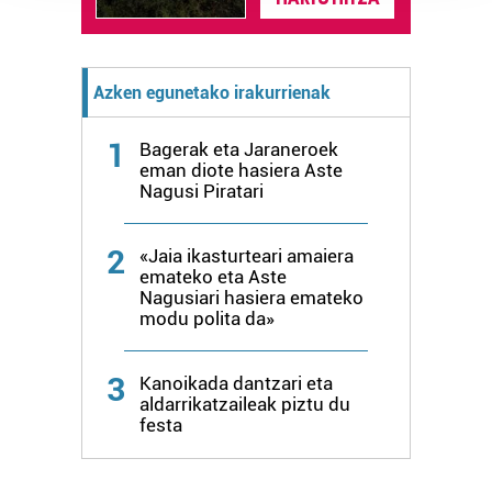
prozesatzen ditugu, zure IP zenbakia, besteak beste,
teknologia erabiliz, cookieak adibidez, iragarki eta eduki
pertsonalizatuak eskaintzeko, iragarkiak eta edukia
Azken egunetako irakurrienak
neurtzeko, jendeari buruzko informazioa biltzeko eta
produktuak garatzeko. Zure datuak nork eta zertarako
1
Bagerak eta Jaraneroek
erabiltzen dituen hauta dezakezu.
eman diote hasiera Aste
Nagusi Piratari
Bazkide batzuek ez dizute baimenik eskatzen, eta beren
interes komertzial legitimoetan babesten dira. Ikusi gure
2
bazkideen zerrenda, beren ustez zein helburutarako
«Jaia ikasturteari amaiera
emateko eta Aste
duten interes legitimoa eta horren aurka nola egin
Nagusiari hasiera emateko
dezakezun ikusteko.
modu polita da»
Lortu zure datu pertsonalak prozesatzeko moduari
3
Kanoikada dantzari eta
buruzko informazio gehiago eta ezarri zure lehentasunak
aldarrikatzaileak piztu du
datuen atalean. Edozein unetan alda edo ken dezakezu
festa
zure baimena Cookieen adierazpenean.
Webgune honek cookie propioak eta hirugarrenen cookie-