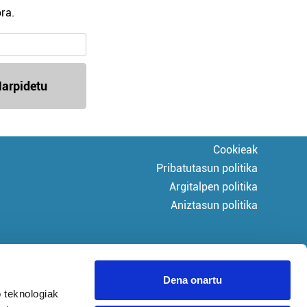
ra.
arpidetu
Cookieak
Pribatutasun politika
Argitalpen politika
Aniztasun politika
Dena onartu
 teknologiak