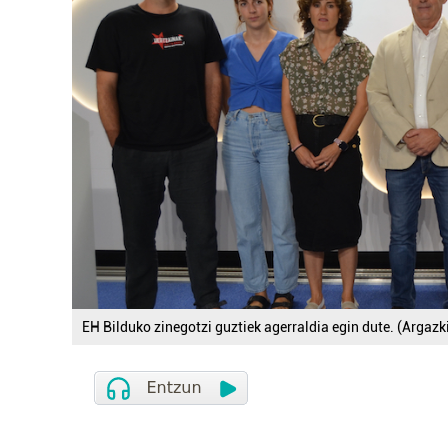
EH Bilduko zinegotzi guztiek agerraldia egin dute. (Argazk