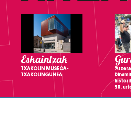
Eskaintzak
Gure
TXAKOLIN MUSEOA-
'Atzera
TXAKOLINGUNEA
Dinamit
histor
90. ur