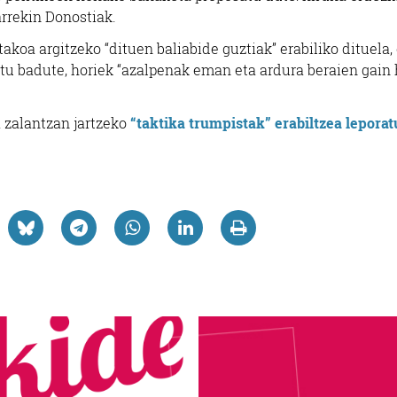
arrekin Donostiak.
akoa argitzeko “dituen baliabide guztiak” erabiliko dituela,
u badute, horiek “azalpenak eman eta ardura beraien gain 
 zalantzan jartzeko
“taktika trumpistak” erabiltzea leporat