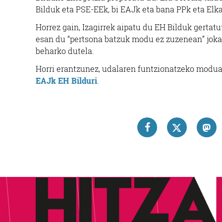
Bilduk eta PSE-EEk, bi EAJk eta bana PPk eta Elk
Horrez gain, Izagirrek aipatu du EH Bilduk gertatut
esan du “pertsona batzuk modu ez zuzenean” jokat
beharko dutela.
Horri erantzunez, udalaren funtzionatzeko modua
EAJk EH Bilduri
.