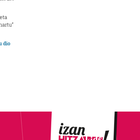
 eta
hartu”
u dio