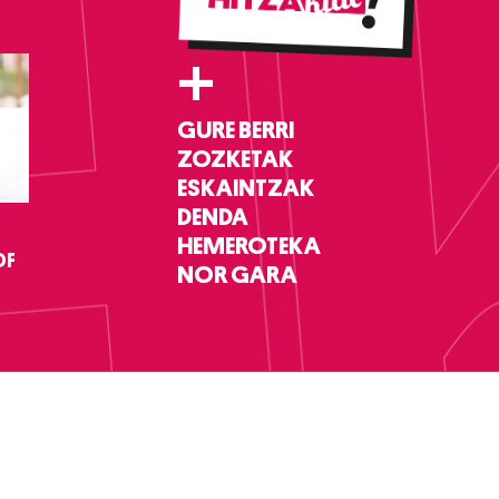
+
GURE BERRI
ZOZKETAK
ESKAINTZAK
DENDA
HEMEROTEKA
DF
NOR GARA