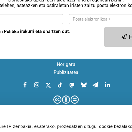
telehen, asteazken eta ostiraletan iristen zaizu posta elektroniko
n Politika
irakurri eta onartzen dut.
H
Nor gara
Publizitatea
ure IP zenbakia, esaterako, prozesatzen ditugu, cookie bezalako