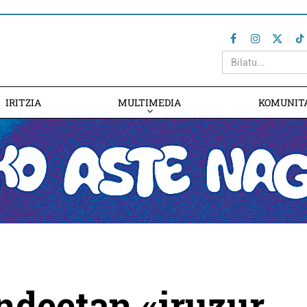
IRITZIA
MULTIMEDIA
KOMUNIT
ndeetan «iruzur