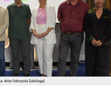
ia: Aitor Odriozola Zubillaga)