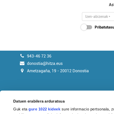
As
Pribatutasu
943-46 72 36
donostia@hitza.eus
Ametzagaña, 19 - 20012 Donostia
Datuen erabilera arduratsua
Guk eta
gure 1022 kideek
sure informacio pertsonala, z