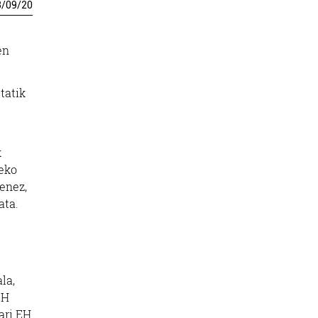
3
/
09
/
20
en
tatik
k
leko
enez,
ata.
la,
EH
ari EH