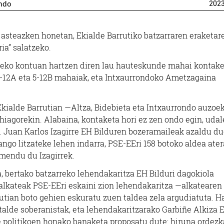
ondo
202
e asteazken honetan, Ekialde Barrutiko batzarraren eraketar
ia” salatzeko.
tzeko kontuan hartzen diren lau hauteskunde mahai kontake
 5-12A eta 5-12B mahaiak, eta Intxaurrondoko Ametzagaina
 Ekialde Barrutian —Altza, Bidebieta eta Intxaurrondo auzoe
hiagorekin. Alabaina, kontaketa hori ez zen ondo egin, uda
z. Juan Karlos Izagirre EH Bilduren bozeramaileak azaldu du
ngo litzateke lehen indarra, PSE-EEri 158 botoko aldea ater
rmendu du Izagirrek.
, bertako batzarreko lehendakaritza EH Bilduri dagokiola
 alkateak PSE-EEri eskaini zion lehendakaritza —alkatearen
ian boto gehien eskuratu zuen taldea zela argudiatuta. Ha
talde soberanistak, eta lehendakaritzarako Garbiñe Alkiza 
de politikoen honako banaketa proposatu dute: hiruna ordezk