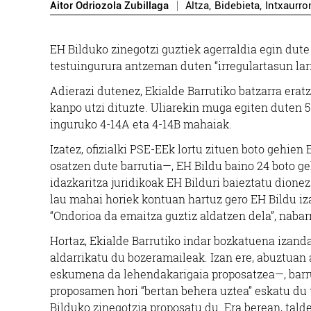
Aitor Odriozola Zubillaga
Altza
,
Bidebieta
,
Intxaurr
EH Bilduko zinegotzi guztiek agerraldia egin dut
testuingurura antzeman duten “irregulartasun larr
Adierazi dutenez, Ekialde Barrutiko batzarra era
kanpo utzi dituzte. Uliarekin muga egiten duten
inguruko 4-14A eta 4-14B mahaiak.
Izatez, ofizialki PSE-EEk lortu zituen boto gehien
osatzen dute barrutia—, EH Bildu baino 24 boto ge
idazkaritza juridikoak EH Bilduri baieztatu dione
lau mahai horiek kontuan hartuz gero EH Bildu iza
“Ondorioa da emaitza guztiz aldatzen dela”, naba
Hortaz, Ekialde Barrutiko indar bozkatuena izanda
aldarrikatu du bozeramaileak. Izan ere, abuztuan
eskumena da lehendakarigaia proposatzea—, barrut
proposamen hori “bertan behera uztea” eskatu du 
Bilduko zinegotzia proposatu du. Era berean, tal