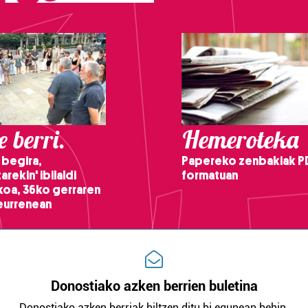
 berri.
Hemeroteka
 begira,
Papereko zenbakiak P
arekin' ibilaldi
formatuan
ikoa, 36ko gerraren
teurrenean
Donostiako azken berrien buletina
Donostiako azken berriak biltzen ditu bi egunean behin.