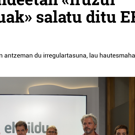
uak» salatu ditu 
an antzeman du irregulartasuna, lau hautesmaha