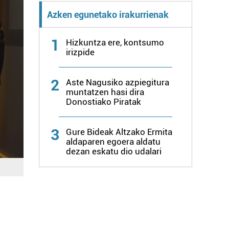
Azken egunetako irakurrienak
1
Hizkuntza ere, kontsumo
irizpide
2
Aste Nagusiko azpiegitura
muntatzen hasi dira
Donostiako Piratak
3
Gure Bideak Altzako Ermita
aldaparen egoera aldatu
dezan eskatu dio udalari