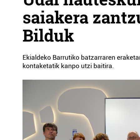
saiakera zantz
Bilduk
Ekialdeko Barrutiko batzarraren eraket
kontaketatik kanpo utzi baitira.