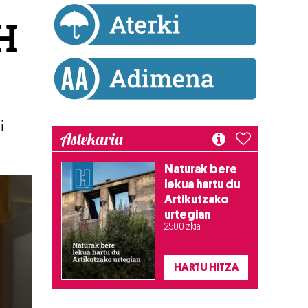
EH
i
Astekaria
Naturak bere
lekua hartu du
Artikutzako
urtegian
2.500 zkia.
HARTU HITZA