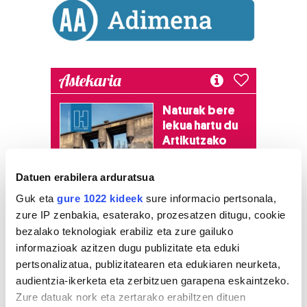
Astekaria
Naturak bere
lekua hartu du
Artikutzako
urtegian
2.500 zkia.
Datuen erabilera arduratsua
Guk eta
gure 1022 kideek
sure informacio pertsonala,
HARTU HITZA
zure IP zenbakia, esaterako, prozesatzen ditugu, cookie
bezalako teknologiak erabiliz eta zure gailuko
informazioak azitzen dugu publizitate eta eduki
pertsonalizatua, publizitatearen eta edukiaren neurketa,
Azken egunetako irakurrienak
audientzia-ikerketa eta zerbitzuen garapena eskaintzeko.
Zure datuak nork eta zertarako erabiltzen dituen
1
KASek salatu du