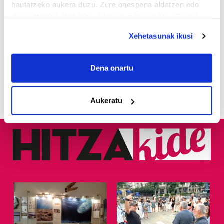
hautatzeko aukera duzu. Zure onespena aldatzen edo
Udaltzaingoa haien aurka
jazartu dela
deuseztatzen ahal duzu edozein momentutan, Cookie
deklaraziotik edo Privacy triggerean klikatuz.
Xehetasunak ikusi
2
Dunkel und licht
If you allow, we would also like to:
Collect information about your geographical
Dena onartu
3
Donostiarrek eklipsea
location which can be accurate to within several
ikusteko planik dute?
meters
Aukeratu
Identify your device by actively scanning it for
specific characteristics (fingerprinting)
Find out more about how your personal data is processed
and set your preferences in the
details section
.
Guk eta gure bazkideek zure datu pertsonalak
prozesatzen ditugu, zure IP zenbakia, besteak beste,
teknologia erabiliz, cookieak adibidez, iragarki eta eduki
pertsonalizatuak eskaintzeko, iragarkiak eta edukia
neurtzeko, jendeari buruzko informazioa biltzeko eta