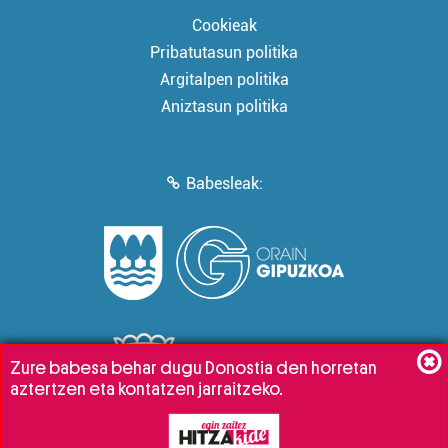
Cookieak
Pribatutasun politika
Argitalpen politika
Aniztasun politika
Babesleak:
Zure babesa behar dugu Donostia den horretan
aztertzen eta kontatzen jarraitzeko.