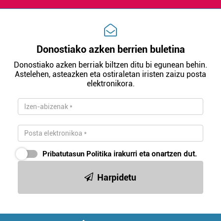
irakurri
Donostiako azken berrien buletina
Donostiako azken berriak biltzen ditu bi egunean behin.
Astelehen, asteazken eta ostiraletan iristen zaizu posta
elektronikora.
Pribatutasun Politika
irakurri eta onartzen dut.
Harpidetu