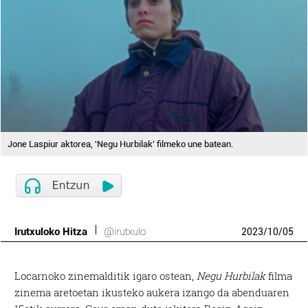
Jone Laspiur aktorea, 'Negu Hurbilak' filmeko une batean.
Irutxuloko Hitza
@irutxulo
2023
/
10
/
05
Locarnoko zinemalditik igaro ostean,
Negu Hurbilak
filma
zinema aretoetan ikusteko aukera izango da abenduaren