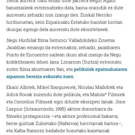
15etik aurrera. Gaur eman dute jakitera Begin Again
banatzaileek estreinatzeko data, baina oraindik ez dute
aurreratu zehazki non izango den. Euskal Herriko
hiriburuetan, zein Espainiako Estatuko hainbat hiritan
ikusgai egongo dela aurreratu dute ekoiztetxeek.
Negu Hurbilak
filma Seminci Valladolideko Zinema
Jaialdian emango da estreinakoz; zehazki, jaialdiaren
Punto de Encuentro sailean ikusi ahal izango da Negu
kolektiboaren lehen lana. Locarnon (Suitza) estreinatu
zuten filma abuztuaren 9an, eta
pelikulak epaimahaiaren
aipamen berezia eskuratu zuen
.
Ekain Albitek, Mikel Ibargurenek, Nicolau Mallofrék eta
Adrià Rocak zuzendu dute pelikula, eta Maluta* Filmsek
eta Cornelius Filmsek egin dituzte ekoizpen lanak. Jone
Laspiur (Intxaurrondo, 1995) aktore donostiarra da
filmeko protagonista —eta aktore profesional bakarra,
beste guztiak Zubietako (Nafarroa) herritarrak baitira—,
eta Xalba Ramirez hedabide honetako kazetariak