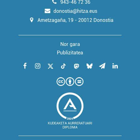
943-46 72 36
donostia@hitza.eus
Ametzagaña, 19 - 20012 Donostia
Nor gara
Publizitatea
KUDEAKETA AURRERATUARI
DIPLOMA