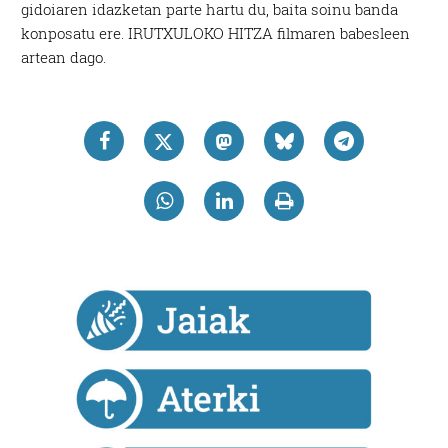
gidoiaren idazketan parte hartu du, baita soinu banda
konposatu ere. IRUTXULOKO HITZA filmaren babesleen
artean dago.