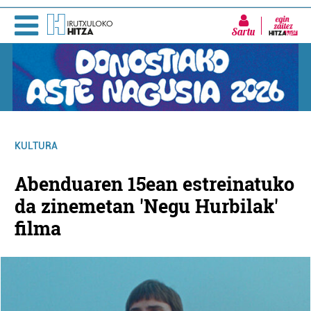
Sartu
KULTURA
Abenduaren 15ean estreinatuko
da zinemetan 'Negu Hurbilak'
filma