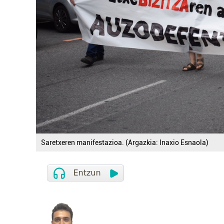
Saretxeren manifestazioa. (Argazkia: Inaxio Esnaola)