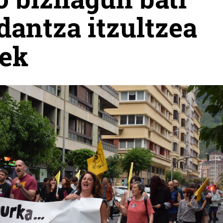
dantza itzultzea
xek