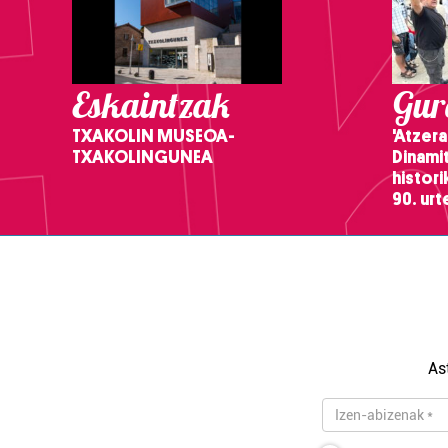
Eskaintzak
Gure
TXAKOLIN MUSEOA-
'Atzera
TXAKOLINGUNEA
Dinamit
histor
90. ur
As