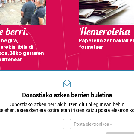
 berri.
Hemeroteka
 begira,
Papereko zenbakiak P
arekin' ibilaldi
formatuan
ikoa, 36ko gerraren
teurrenean
Donostiako azken berrien buletina
Donostiako azken berriak biltzen ditu bi egunean behin.
telehen, asteazken eta ostiraletan iristen zaizu posta elektroniko