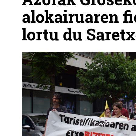
alokairuaren fi
lortu du Saret