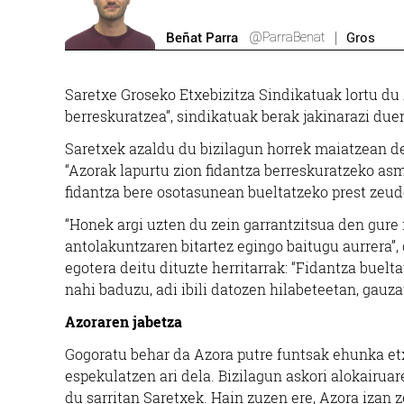
@ParraBenat
Beñat Parra
Gros
Saretxe Groseko Etxebizitza Sindikatuak lortu du 
berreskuratzea”, sindikatuak berak jakinarazi due
Saretxek azaldu du bizilagun horrek maiatzean d
“Azorak lapurtu zion fidantza berreskuratzeko as
fidantza bere osotasunean bueltatzeko prest zeude
“Honek argi uzten du zein garrantzitsua den gure 
antolakuntzaren bitartez egingo baitugu aurrera”,
egotera deitu dituzte herritarrak: “Fidantza buel
nahi baduzu, adi ibili datozen hilabeteetan, gauza
Azoraren jabetza
Gogoratu behar da Azora putre funtsak ehunka etxe
espekulatzen ari dela. Bizilagun askori alokairuar
du sarritan Saretxek. Hain zuzen ere, Azora izan 