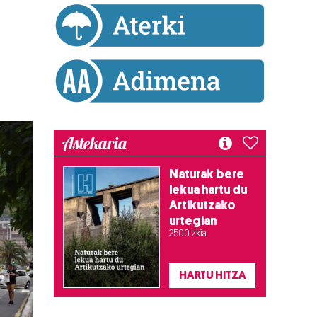
Astekaria
Naturak bere
lekua hartu du
Artikutzako
urtegian
2.500 zkia.
HARTU HITZA