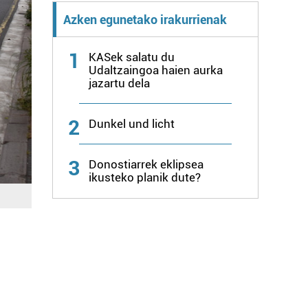
Azken egunetako irakurrienak
1
KASek salatu du
Udaltzaingoa haien aurka
jazartu dela
2
Dunkel und licht
3
Donostiarrek eklipsea
ikusteko planik dute?