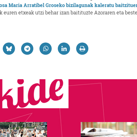
Rosa Maria Arratibel Groseko bizilagunak kaleratu baitzitue
k euren etxeak utzi behar izan baitituzte Azoraren eta best