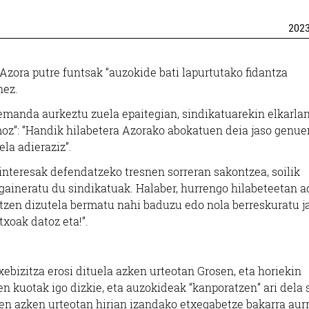
202
Azora putre funtsak “auzokide bati lapurtutako fidantza
nez.
emanda aurkeztu zuela epaitegian, sindikatuarekin elkarla
moz”: “Handik hilabetera Azorako abokatuen deia jaso genue
la adieraziz”.
interesak defendatzeko tresnen sorreran sakontzea, soilik
 gaineratu du sindikatuak. Halaber, hurrengo hilabeteetan a
tatzen dizutela bermatu nahi baduzu edo nola berreskuratu j
txoak datoz eta!”.
bizitza erosi dituela azken urteotan Grosen, eta horiekin
en kuotak igo dizkie, eta auzokideak “kanporatzen” ari dela 
zen azken urteotan hirian izandako etxegabetze bakarra aur