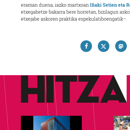
eraman duena, iazko martxoan
Iñaki Setien eta 
etxegabetze bakarra bere horretan, bizilagun asko
etxejabe askoren praktika espekulatiboengatik–.