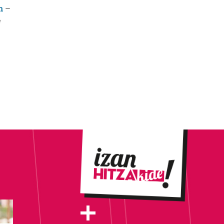
n
–
e
+