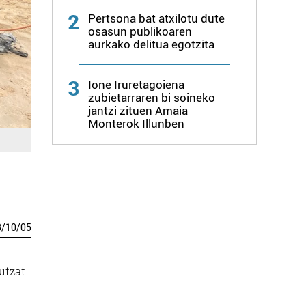
2
Pertsona bat atxilotu dute
osasun publikoaren
aurkako delitua egotzita
3
Ione Iruretagoiena
zubietarraren bi soineko
jantzi zituen Amaia
Monterok Illunben
3
/
10
/
05
utzat