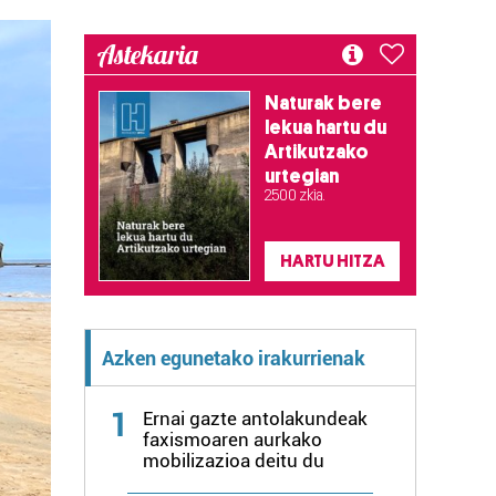
Astekaria
Naturak bere
lekua hartu du
Artikutzako
urtegian
2.500 zkia.
HARTU HITZA
Azken egunetako irakurrienak
1
Ernai gazte antolakundeak
faxismoaren aurkako
mobilizazioa deitu du