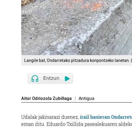
Langile bat, Ondarretako pitzadura konpontzeko lanetan. 
Aitor Odriozola Zubillaga
Antigua
Udalak jakinarazi duenez,
irail hasieran Ondarre
eman ditu. Eduardo Txillida pasealekuaren aldek