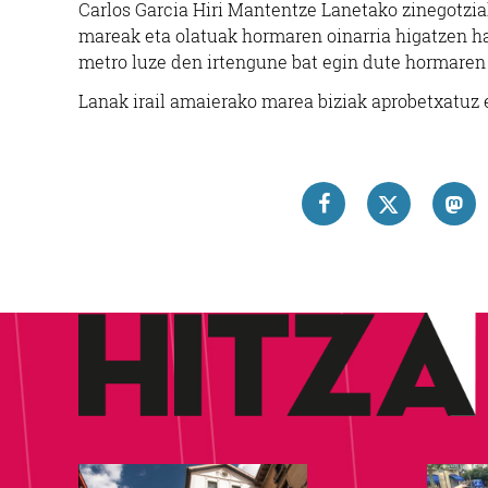
Carlos Garcia Hiri Mantentze Lanetako zinegotzia
mareak eta olatuak hormaren oinarria higatzen hasi
metro luze den irtengune bat egin dute hormaren
Lanak irail amaierako marea biziak aprobetxatuz 