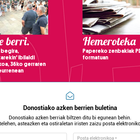
 berri.
Hemeroteka
 begira,
Papereko zenbakiak P
arekin' ibilaldi
formatuan
ikoa, 36ko gerraren
teurrenean
Donostiako azken berrien buletina
Donostiako azken berriak biltzen ditu bi egunean behin.
telehen, asteazken eta ostiraletan iristen zaizu posta elektroniko