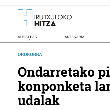
ALBISTEAK
ASTEKARIA
OROKORRA
Ondarretako p
konponketa la
udalak