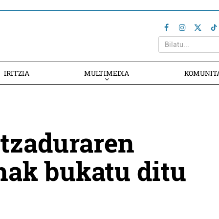
IRITZIA
MULTIMEDIA
KOMUNIT
itzaduraren
nak bukatu ditu