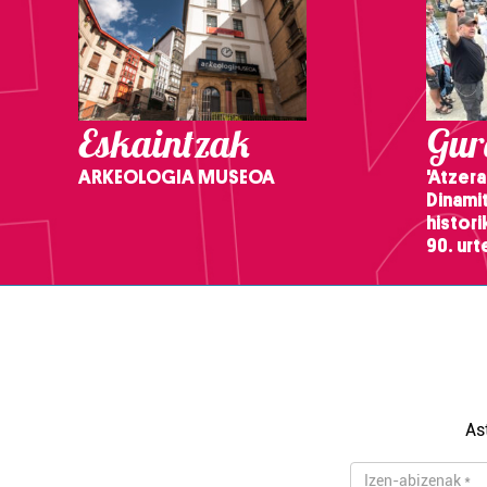
Eskaintzak
Gure
ARKEOLOGIA MUSEOA
'Atzera
Dinamit
histor
90. ur
As