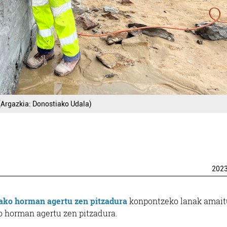
(Argazkia: Donostiako Udala)
202
tako horman agertu zen pitzadura
konpontzeko lanak amait
o horman agertu zen pitzadura.