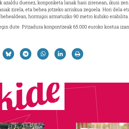
k azaldu duenez, konponketa lanak hasi zirenean, ikusi zen
ak zirela, eta behea jotzeko arriskua zegoela. Hori dela et
 behealdean, hormigoi armatuzko 90 metro kubiko erabilita.
egin dute. Pitzadura konpontzeak 65.000 euroko kostua izan