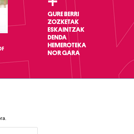
+
GURE BERRI
ZOZKETAK
ESKAINTZAK
DENDA
HEMEROTEKA
DF
NOR GARA
ra.