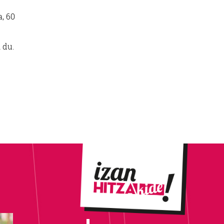
a, 60
 du.