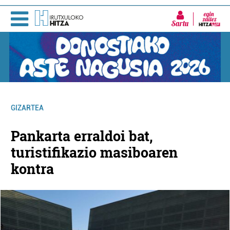
Sartu
GIZARTEA
Pankarta erraldoi bat,
turistifikazio masiboaren
kontra