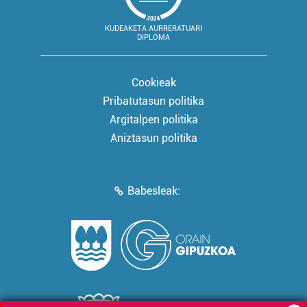
KUDEAKETA AURRERATUARI
DIPLOMA
Cookieak
Pribatutasun politika
Argitalpen politika
Aniztasun politika
Babesleak: