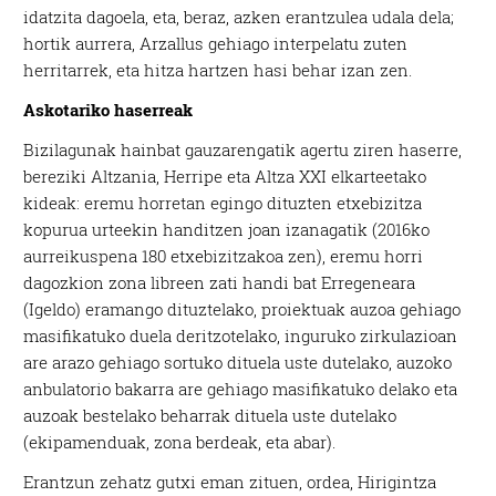
idatzita dagoela, eta, beraz, azken erantzulea udala dela;
hortik aurrera, Arzallus gehiago interpelatu zuten
herritarrek, eta hitza hartzen hasi behar izan zen.
Askotariko haserreak
Bizilagunak hainbat gauzarengatik agertu ziren haserre,
bereziki Altzania, Herripe eta Altza XXI elkarteetako
kideak: eremu horretan egingo dituzten etxebizitza
kopurua urteekin handitzen joan izanagatik (2016ko
aurreikuspena 180 etxebizitzakoa zen), eremu horri
dagozkion zona libreen zati handi bat Erregeneara
(Igeldo) eramango dituztelako, proiektuak auzoa gehiago
masifikatuko duela deritzotelako, inguruko zirkulazioan
are arazo gehiago sortuko dituela uste dutelako, auzoko
anbulatorio bakarra are gehiago masifikatuko delako eta
auzoak bestelako beharrak dituela uste dutelako
(ekipamenduak, zona berdeak, eta abar).
Erantzun zehatz gutxi eman zituen, ordea, Hirigintza