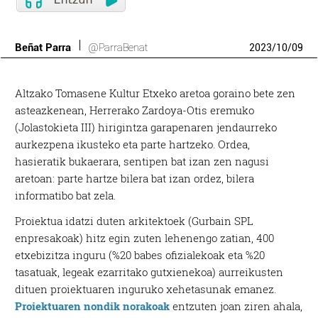
Beñat Parra
@ParraBenat
2023
/
10
/
09
Altzako Tomasene Kultur Etxeko aretoa goraino bete zen
asteazkenean, Herrerako Zardoya-Otis eremuko
(Jolastokieta III) hirigintza garapenaren jendaurreko
aurkezpena ikusteko eta parte hartzeko. Ordea,
hasieratik bukaerara, sentipen bat izan zen nagusi
aretoan: parte hartze bilera bat izan ordez, bilera
informatibo bat zela.
Proiektua idatzi duten arkitektoek (Gurbain SPL
enpresakoak) hitz egin zuten lehenengo zatian, 400
etxebizitza inguru (%20 babes ofizialekoak eta %20
tasatuak, legeak ezarritako gutxienekoa) aurreikusten
dituen proiektuaren inguruko xehetasunak emanez.
Proiektuaren nondik norakoak
entzuten joan ziren ahala,