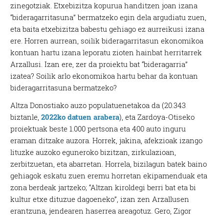
zinegotziak. Etxebizitza kopurua handitzen joan izana
“bideragarritasuna” bermatzeko egin dela argudiatu zuen,
eta baita etxebizitza babestu gehiago ez aurreikusi izana
ere. Horren aurrean, soilik bideragarritasun ekonomikoa
kontuan hartu izana leporatu zioten hainbat herritarrek
Arzallusi. Izan ere, zer da proiektu bat “bideragarria”
izatea? Soilik arlo ekonomikoa hartu behar da kontuan
bideragarritasuna bermatzeko?
Altza Donostiako auzo populatuenetakoa da (20.343
biztanle,
2022ko datuen arabera
), eta Zardoya-Otiseko
proiektuak beste 1.000 pertsona eta 400 auto inguru
eraman ditzake auzora. Horrek, jakina, afekzioak izango
lituzke auzoko eguneroko bizitzan, zirkulazioan,
zerbitzuetan, eta abarretan. Horrela, bizilagun batek baino
gehiagok eskatu zuen eremu horretan ekipamenduak eta
zona berdeak jartzeko; “Altzan kiroldegi berri bat eta bi
kultur etxe dituzue dagoeneko”, izan zen Arzallusen
erantzuna, jendearen haserrea areagotuz. Gero, Zigor