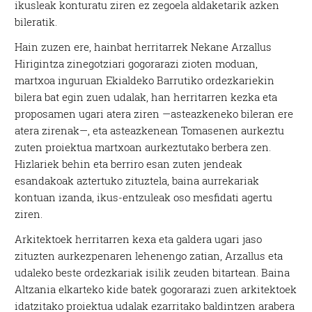
ikusleak konturatu ziren ez zegoela aldaketarik azken
bileratik.
Hain zuzen ere, hainbat herritarrek Nekane Arzallus
Hirigintza zinegotziari gogorarazi zioten moduan,
martxoa inguruan Ekialdeko Barrutiko ordezkariekin
bilera bat egin zuen udalak, han herritarren kezka eta
proposamen ugari atera ziren —asteazkeneko bileran ere
atera zirenak—, eta asteazkenean Tomasenen aurkeztu
zuten proiektua martxoan aurkeztutako berbera zen.
Hizlariek behin eta berriro esan zuten jendeak
esandakoak aztertuko zituztela, baina aurrekariak
kontuan izanda, ikus-entzuleak oso mesfidati agertu
ziren.
Arkitektoek herritarren kexa eta galdera ugari jaso
zituzten aurkezpenaren lehenengo zatian, Arzallus eta
udaleko beste ordezkariak isilik zeuden bitartean. Baina
Altzania elkarteko kide batek gogorarazi zuen arkitektoek
idatzitako proiektua udalak ezarritako baldintzen arabera