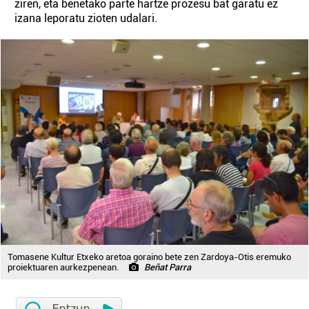
ziren, eta benetako parte hartze prozesu bat garatu ez
izana leporatu zioten udalari.
Tomasene Kultur Etxeko aretoa goraino bete zen Zardoya-Otis eremuko
proiektuaren aurkezpenean.
Beñat Parra