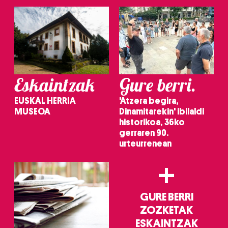
Eskaintzak
Gure berri.
EUSKAL HERRIA
'Atzera begira,
MUSEOA
Dinamitarekin' ibilaldi
historikoa, 36ko
gerraren 90.
urteurrenean
+
GURE BERRI
ZOZKETAK
ESKAINTZAK