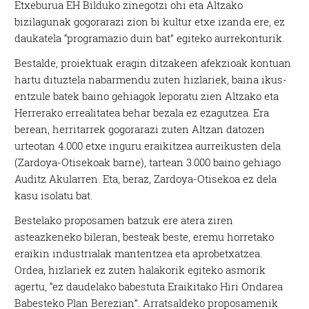
Etxeburua EH Bilduko zinegotzi ohi eta Altzako
bizilagunak gogorarazi zion bi kultur etxe izanda ere, ez
daukatela “programazio duin bat” egiteko aurrekonturik.
Bestalde, proiektuak eragin ditzakeen afekzioak kontuan
hartu dituztela nabarmendu zuten hizlariek, baina ikus-
entzule batek baino gehiagok leporatu zien Altzako eta
Herrerako errealitatea behar bezala ez ezagutzea. Era
berean, herritarrek gogorarazi zuten Altzan datozen
urteotan 4.000 etxe inguru eraikitzea aurreikusten dela
(Zardoya-Otisekoak barne), tartean 3.000 baino gehiago
Auditz Akularren. Eta, beraz, Zardoya-Otisekoa ez dela
kasu isolatu bat.
Bestelako proposamen batzuk ere atera ziren
asteazkeneko bileran, besteak beste, eremu horretako
eraikin industrialak mantentzea eta aprobetxatzea.
Ordea, hizlariek ez zuten halakorik egiteko asmorik
agertu, “ez daudelako babestuta Eraikitako Hiri Ondarea
Babesteko Plan Berezian”. Arratsaldeko proposamenik