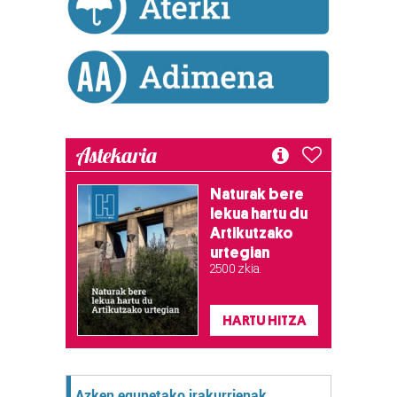
baliatzen gara. Ohar hau onartuz gero, teknologia hori
erabiltzeko baimen esplizitua ematen diguzu.
Gehiago
irakurri
Astekaria
Naturak bere
lekua hartu du
Artikutzako
urtegian
2.500 zkia.
HARTU HITZA
Azken egunetako irakurrienak