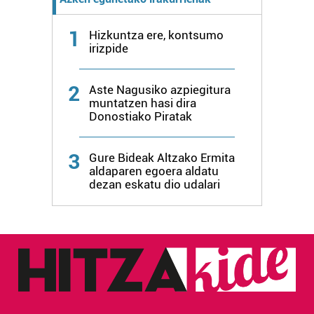
1
Hizkuntza ere, kontsumo
irizpide
2
Aste Nagusiko azpiegitura
muntatzen hasi dira
Donostiako Piratak
3
Gure Bideak Altzako Ermita
aldaparen egoera aldatu
dezan eskatu dio udalari