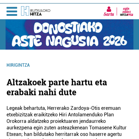
Sartu
HIRIGINTZA
Altzakoek parte hartu eta
erabaki nahi dute
Legeak behartuta, Herrerako Zardoya-Otis eremuan
etxebizitzak eraikitzeko Hiri Antolamenduko Plan
Orokorra aldatzeko proiektuaren jendaurreko
aurkezpena egin zuten asteazkenean Tomasene Kultur
Etxean; han bildutako herritarrak oso haserre agertu