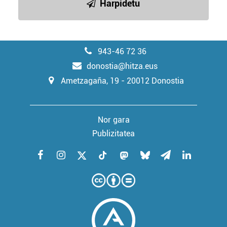
Harpidetu
943-46 72 36
donostia@hitza.eus
Ametzagaña, 19 - 20012 Donostia
Nor gara
Publizitatea