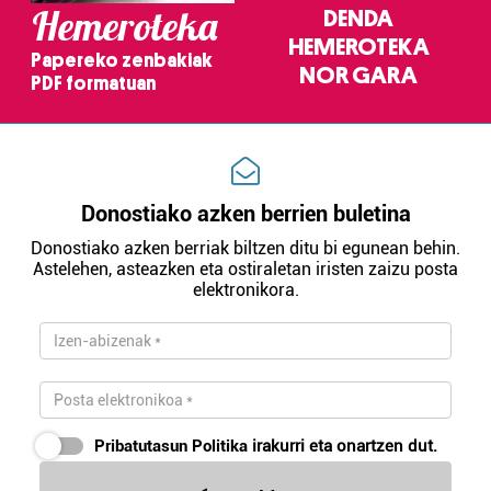
Hemeroteka
DENDA
HEMEROTEKA
Papereko zenbakiak
NOR GARA
PDF formatuan
Donostiako azken berrien buletina
Donostiako azken berriak biltzen ditu bi egunean behin.
Astelehen, asteazken eta ostiraletan iristen zaizu posta
elektronikora.
Pribatutasun Politika
irakurri eta onartzen dut.