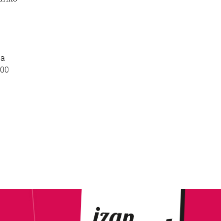
ba
000