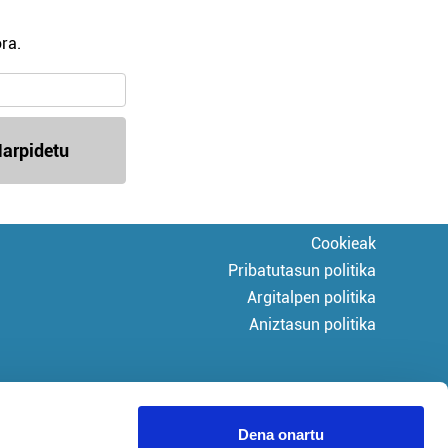
ra.
arpidetu
Cookieak
Pribatutasun politika
Argitalpen politika
Aniztasun politika
Dena onartu