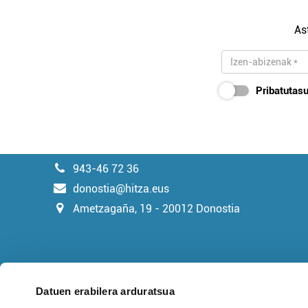
As
Pribatutasu
943-46 72 36
donostia@hitza.eus
Ametzagaña, 19 - 20012 Donostia
Datuen erabilera arduratsua