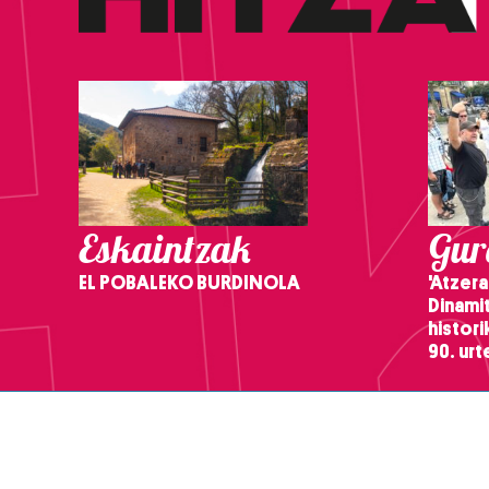
Eskaintzak
Gure
EL POBALEKO BURDINOLA
'Atzera
Dinamit
histor
90. ur