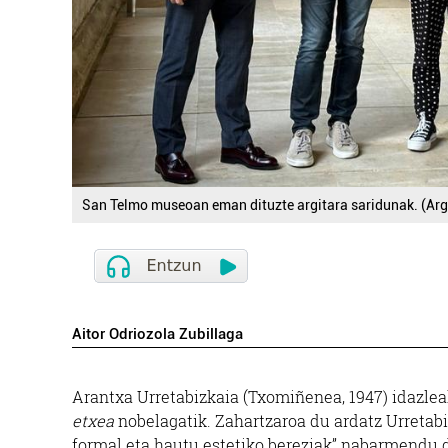
San Telmo museoan eman dituzte argitara saridunak. (Arga
Aitor Odriozola Zubillaga
Arantxa Urretabizkaia (Txomiñenea, 1947) idazleak
etxea
nobelagatik. Zahartzaroa du ardatz Urretab
formal eta hautu estetiko bereziak” nabarmendu d