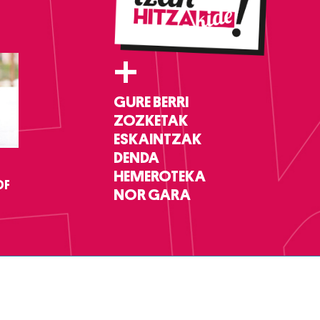
+
GURE BERRI
ZOZKETAK
ESKAINTZAK
DENDA
HEMEROTEKA
DF
NOR GARA