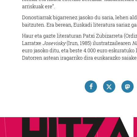
arriskuak ere”.
Donostiarrak bigarrenez jasoko du saria, lehen al
baitzuten. Era berean, Euskadi literatura sariaz g
Haur eta gazte literaturan Patxi Zubizarreta (Ordiz
Larratxe
Josevisky
(Irun, 1985) ilustratzailearen
Ni
euro jasoko ditu, eta beste 4.000 euro eskuratuko 
Datorren astean iragarriko dira euskarazko saiaker