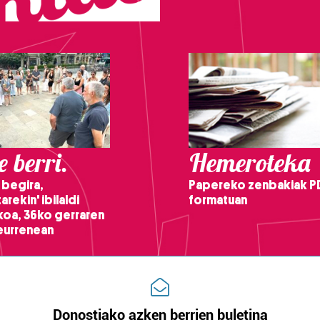
 berri.
Hemeroteka
 begira,
Papereko zenbakiak P
arekin' ibilaldi
formatuan
ikoa, 36ko gerraren
teurrenean
Donostiako azken berrien buletina