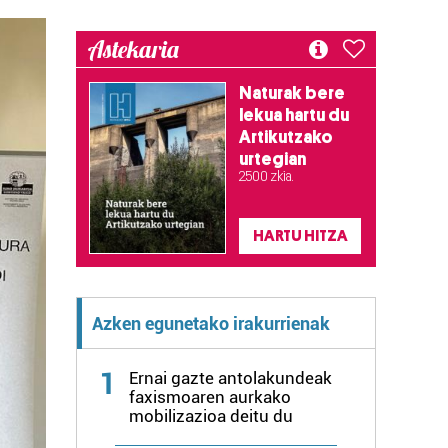
Astekaria
Naturak bere
lekua hartu du
Artikutzako
urtegian
2.500 zkia.
HARTU HITZA
Azken egunetako irakurrienak
1
Ernai gazte antolakundeak
faxismoaren aurkako
mobilizazioa deitu du