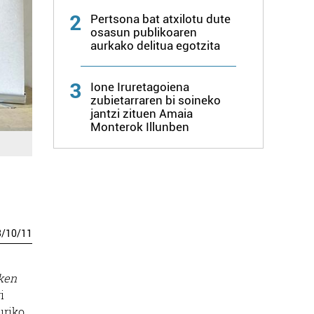
2
Pertsona bat atxilotu dute
osasun publikoaren
aurkako delitua egotzita
3
Ione Iruretagoiena
zubietarraren bi soineko
jantzi zituen Amaia
Monterok Illunben
3
/
10
/
11
ken
i
uriko