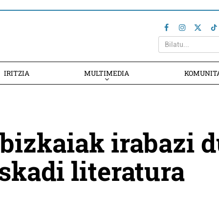
IRITZIA
MULTIMEDIA
KOMUNIT
bizkaiak irabazi 
skadi literatura