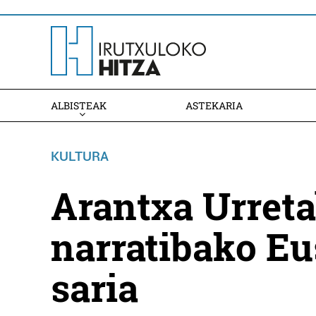
ALBISTEAK
ASTEKARIA
KULTURA
Arantxa Urreta
narratibako Eu
saria