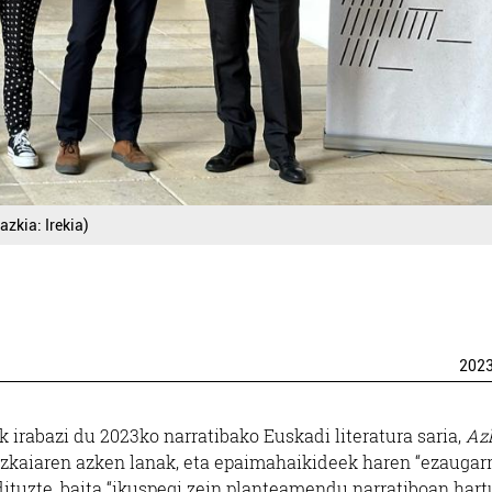
zkia: Irekia)
202
 irabazi du 2023ko narratibako Euskadi literatura saria,
Az
izkaiaren azken lanak, eta epaimahaikideek haren “ezaugarr
ituzte, baita “ikuspegi zein planteamendu narratiboan hart