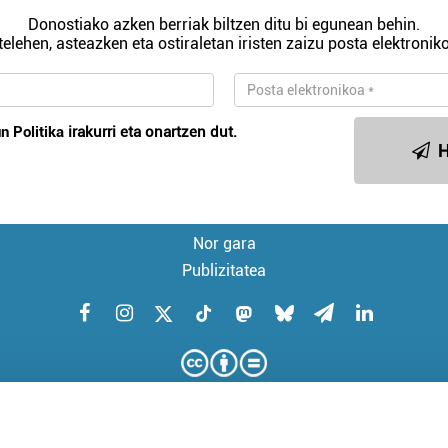
Donostiako azken berriak biltzen ditu bi egunean behin.
telehen, asteazken eta ostiraletan iristen zaizu posta elektroniko
n Politika
irakurri eta onartzen dut.
H
Nor gara
Publizitatea