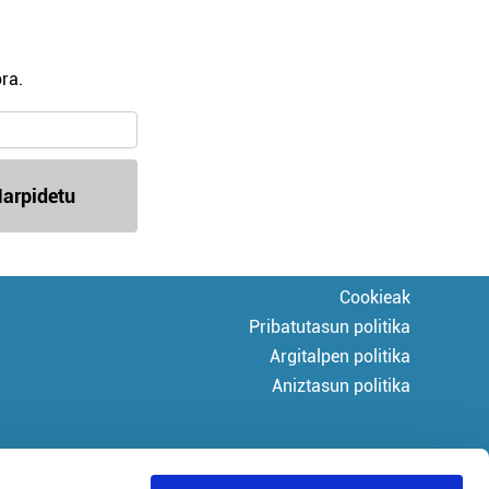
ra.
arpidetu
Cookieak
Pribatutasun politika
Argitalpen politika
Aniztasun politika