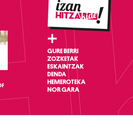
+
GURE BERRI
ZOZKETAK
ESKAINTZAK
DENDA
HEMEROTEKA
DF
NOR GARA