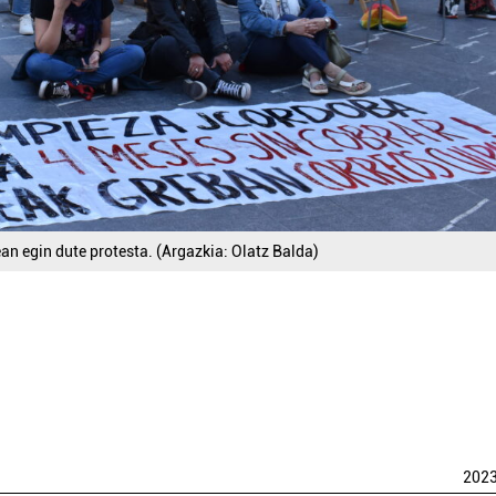
an egin dute protesta. (Argazkia: Olatz Balda)
202