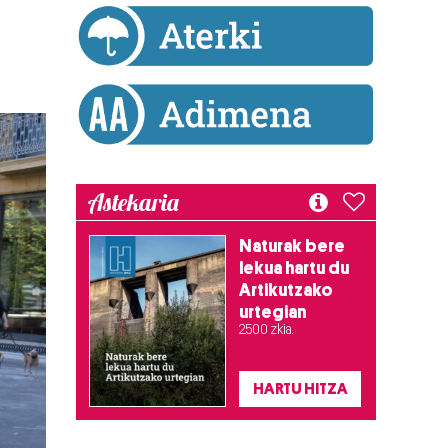
Astekaria
Naturak bere
lekua hartu du
Artikutzako
urtegian
2.500 zkia.
HARTU HITZA