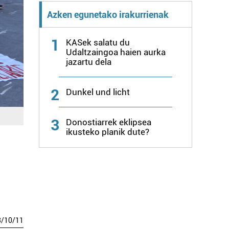
Azken egunetako irakurrienak
1
KASek salatu du
Udaltzaingoa haien aurka
jazartu dela
2
Dunkel und licht
3
Donostiarrek eklipsea
ikusteko planik dute?
3
/
10
/
11