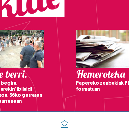
 berri.
Hemeroteka
 begira,
Papereko zenbakiak P
arekin' ibilaldi
formatuan
ikoa, 36ko gerraren
teurrenean