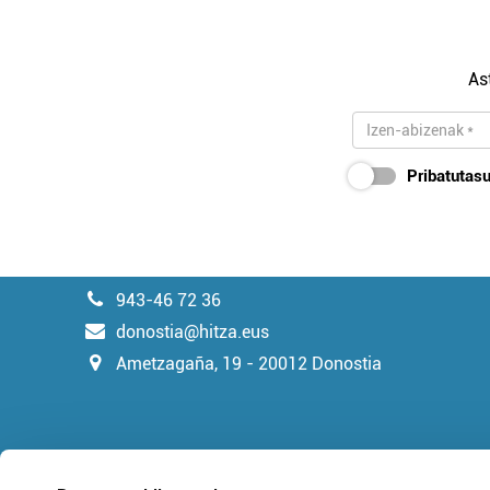
As
Pribatutasu
943-46 72 36
donostia@hitza.eus
Ametzagaña, 19 - 20012 Donostia