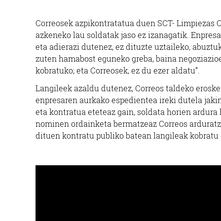
Correosek azpikontratatua duen SCT- Limpiezas C
azkeneko lau soldatak jaso ez izanagatik. Enpres
eta adierazi dutenez, ez dituzte uztaileko, abuztu
zuten hamabost eguneko greba, baina negoziazioen
kobratuko; eta Correosek, ez du ezer aldatu”.
Langileek azaldu dutenez, Correos taldeko erosk
enpresaren aurkako espedientea ireki dutela jaki
eta kontratua eteteaz gain, soldata horien ardura
nominen ordainketa bermatzeaz Correos arduratze
dituen kontratu publiko batean langileak kobratu 