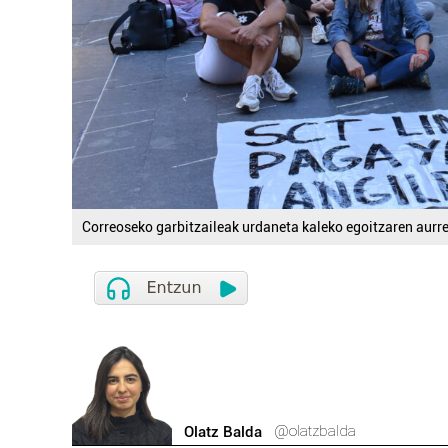
Correoseko garbitzaileak urdaneta kaleko egoitzaren aurre
@olatzbalda
Olatz Balda