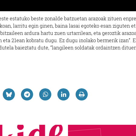
 beste estatuko beste zonalde batzuetan arazoak zituen enpr
koan, larritu egin ginen, baina lasai egoteko esan ziguten e
tzaileen ardura hartu zuen urtarrilean, eta geroztik arazo
n eta 21ean kobratu dugu. Ez dugu inolako bermerik izan”. 
tela baieztatu dute, “langileen soldatak ordaintzen dituen