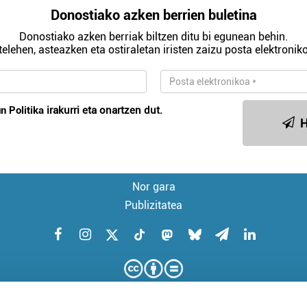
Donostiako azken berrien buletina
Donostiako azken berriak biltzen ditu bi egunean behin.
telehen, asteazken eta ostiraletan iristen zaizu posta elektroniko
n Politika
irakurri eta onartzen dut.
H
Nor gara
Publizitatea