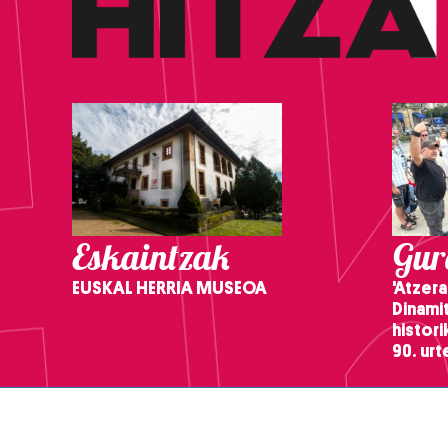
Eskaintzak
Gure
EUSKAL HERRIA MUSEOA
'Atzera
Dinamit
histor
90. ur