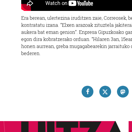
Era berean, ulertezina iruditzen zaie, Correosek,
kontratatu izana. “Elxen arazoak zituztela jakitera
aukera bat eman genion”. Enpresa Gipuzkoako garbi
egon dira kobratzerako orduan. “Hilaren 3an, 15ea
honen aurrean, greba mugagabearekin jarraituko du
bederen.