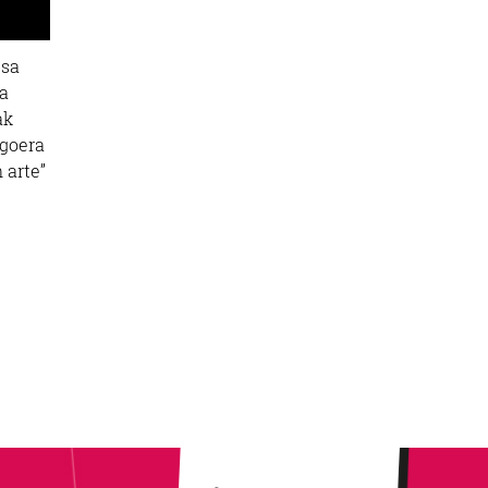
esa
ta
ak
Egoera
 arte”