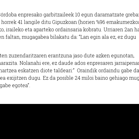
órdoba enpresako garbitzaileek 10 egun daramatzate greba
a horrek 41 langile ditu Gipuzkoan (horien %96 emakumezko
ko, iraileko eta aparteko ordainsaria kobratu. Urriaren 2an h
 faltan, mugagabea bilakatu da: “Lan egin ala ez, ez dugu
eten zuzendaritzaren erantzuna jaso dute azken egunotan,
narazita. Nolanahi ere, ez daude ados enpresaren jarraipena
 hartzea eskatzen diote taldeari:” Oraindik ordaindu gabe 
a exijitzen dugu. Ez da posible 24 miloi baino gehiago mu
gabe egotea”.