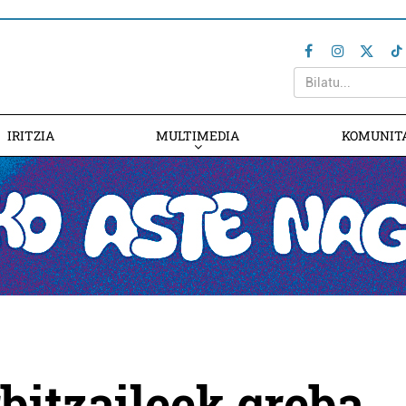
IRITZIA
MULTIMEDIA
KOMUNIT
bitzaileek greba