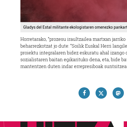
Gladys del Estal militante ekologistaren omenezko pankart
Horretarako, “prozesu iraultzailea martxan jarrik
beharrezkotzat jo dute: “Soilik Euskal Herri lang
proiektu integralaren bidez eskuratu ahal izango
sozialistaren baitan egikarituko dena, eta, bide ba
mantentzen duten indar errepresiboak suntsitze