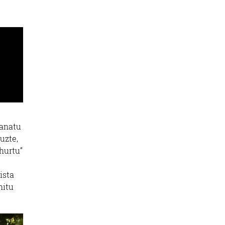
ganatu
uzte,
hurtu”
ista
hitu