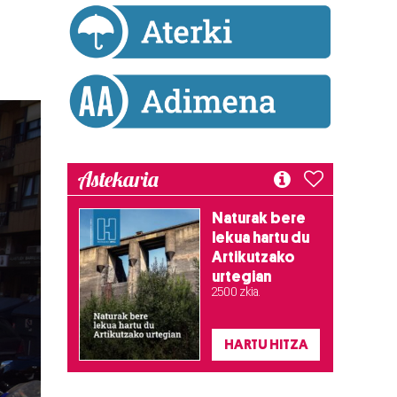
Astekaria
Naturak bere
lekua hartu du
Artikutzako
urtegian
2.500 zkia.
HARTU HITZA