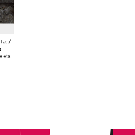
tzea”
n
e eta