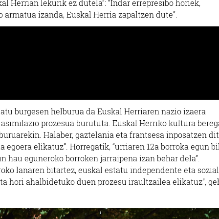
 Herrian lekurik ez dutela”: “Indar errepresibo horiek,
o armatua izanda, Euskal Herria zapaltzen dute”.
tatu burgesen helburua da Euskal Herriaren nazio izaera
 asimilazio prozesua burututa. Euskal Herriko kultura bere
buruarekin. Halaber, gaztelania eta frantsesa inposatzen dit
egoera elikatuz”. Horregatik, “urriaren 12a borroka egun bi
un hau eguneroko borroken jarraipena izan behar dela”.
oko lanaren bitartez, euskal estatu independente eta sozial
ta hori ahalbidetuko duen prozesu iraultzailea elikatuz”, ge