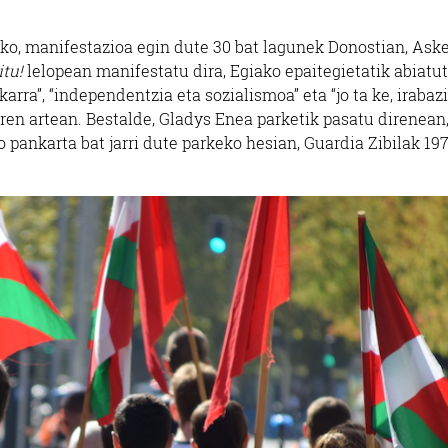
eko, manifestazioa egin dute 30 bat lagunek Donostian, Ask
itu!
lelopean manifestatu dira, Egiako epaitegietatik abiatut
arra”, “independentzia eta sozialismoa” eta “jo ta ke, irabazi
iren artean. Bestalde, Gladys Enea parketik pasatu direnean
pankarta bat jarri dute parkeko hesian, Guardia Zibilak 19