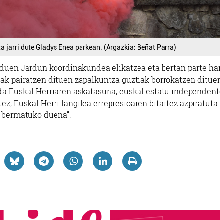
a jarri dute Gladys Enea parkean. (Argazkia: Beñat Parra)
o duen Jardun koordinakundea elikatzea eta bertan parte har
ileak pairatzen dituen zapalkuntza guztiak borrokatzen ditue
 da Euskal Herriaren askatasuna; euskal estatu independent
tez, Euskal Herri langilea errepresioaren bitartez azpiratuta
a bermatuko duena”.