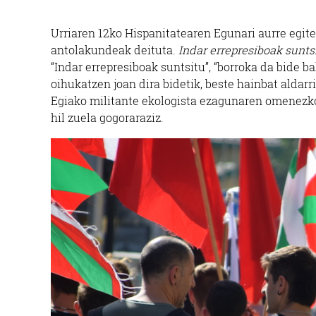
Urriaren 12ko Hispanitatearen Egunari aurre egit
antolakundeak deituta.
Indar errepresiboak sunts
“Indar errepresiboak suntsitu”, “borroka da bide bak
oihukatzen joan dira bidetik, beste hainbat aldarr
Egiako militante ekologista ezagunaren omenezko 
hil zuela gogoraraziz.