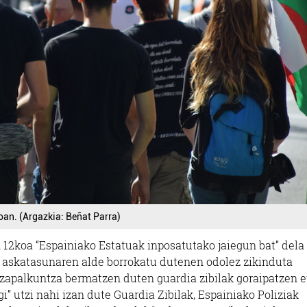
oan. (Argazkia: Beñat Parra)
 12koa “Espainiako Estatuak inposatutako jaiegun bat” dela
 askatasunaren alde borrokatu dutenen odolez zikinduta
o zapalkuntza bermatzen duten guardia zibilak goraipatzen e
i” utzi nahi izan dute Guardia Zibilak, Espainiako Poliziak