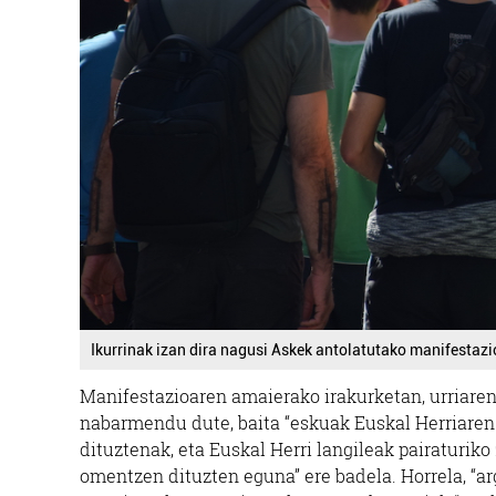
Ikurrinak izan dira nagusi Askek antolatutako manifestazi
Manifestazioaren amaierako irakurketan, urriaren
nabarmendu dute, baita “eskuak Euskal Herriaren
dituztenak, eta Euskal Herri langileak pairaturik
omentzen dituzten eguna” ere badela. Horrela, “arg