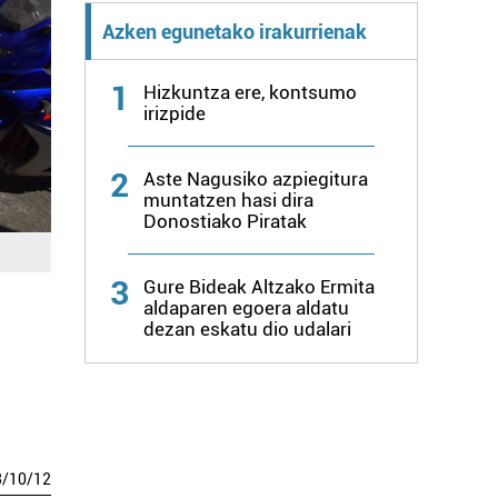
Azken egunetako irakurrienak
1
Hizkuntza ere, kontsumo
irizpide
2
Aste Nagusiko azpiegitura
muntatzen hasi dira
Donostiako Piratak
3
Gure Bideak Altzako Ermita
aldaparen egoera aldatu
dezan eskatu dio udalari
3
/
10
/
12