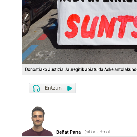
Donostiako Justizia Jauregitik abiatu da Aske antolakund
@ParraBenat
Beñat Parra