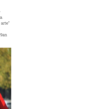
e
a.
 arte”
,
79an