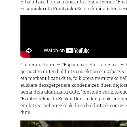
Ertzaintzak, Foruzaingoak eta Jendarmeriak “Euskal
Espainiako eta Frantziako Estatu kapitalisten bes
Gaineratu dutenez, “Espainiako eta Frantziako Es
gorpuzten duten baldintza objektiboak ezabatzea,
eta merkantilizatu dute, folklorera murrizteko hel
euskara desagerpenera kondenatzen duen diglosia 
behar dela aldarrikatu dute, “presente edukita eg
“Ezinbestekoa da Euskal Herriko langileok, eguner
eraikitzea, beharrezkoak diren baldintzak sortuz e
dute.