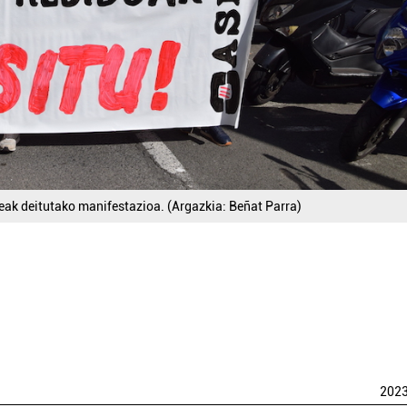
eak deitutako manifestazioa. (Argazkia: Beñat Parra)
202