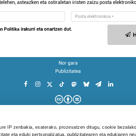
telehen, asteazken eta ostiraletan iristen zaizu posta elektroniko
n Politika
irakurri eta onartzen dut.
H
Nor gara
Publizitatea
ure IP zenbakia, esaterako, prozesatzen ditugu, cookie bezalako
itate eta eduki pertsonalizatua, publizitatearen eta edukiaren ne