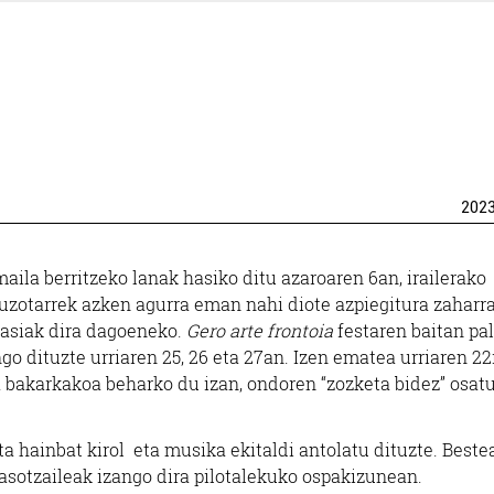
202
ila berritzeko lanak hasiko ditu azaroaren 6an, irailerako
auzotarrek azken agurra eman nahi diote azpiegitura zaharra
hasiak dira dagoeneko.
Gero arte frontoia
festaren baitan pa
go dituzte urriaren 25, 26 eta 27an. Izen ematea urriaren 22
a bakarkakoa beharko du izan, ondoren “zozketa bidez” osat
ta hainbat kirol eta musika ekitaldi antolatu dituzte. Beste
 jasotzaileak izango dira pilotalekuko ospakizunean.