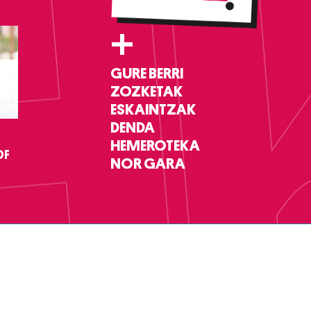
+
GURE BERRI
ZOZKETAK
ESKAINTZAK
DENDA
HEMEROTEKA
DF
NOR GARA