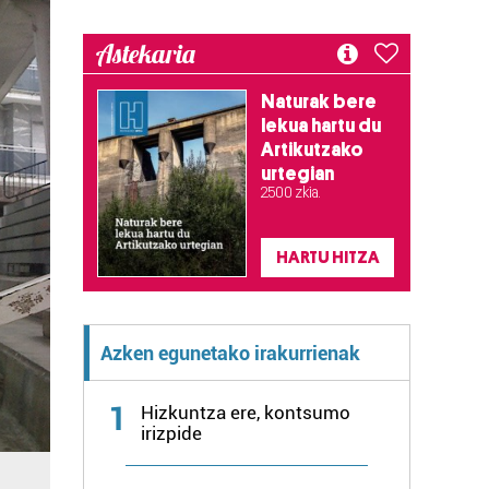
Astekaria
Naturak bere
lekua hartu du
Artikutzako
urtegian
2.500 zkia.
HARTU HITZA
Azken egunetako irakurrienak
1
Hizkuntza ere, kontsumo
irizpide