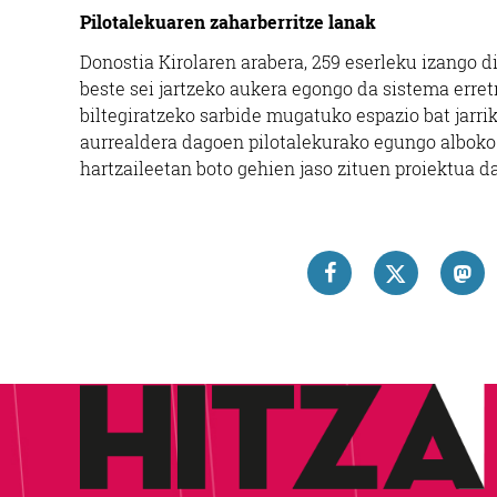
Pilotalekuaren zaharberritze lanak
Donostia Kirolaren arabera, 259 eserleku izango d
beste sei jartzeko aukera egongo da sistema erret
biltegiratzeko sarbide mugatuko espazio bat jarrik
aurrealdera dagoen pilotalekurako egungo alboko 
hartzaileetan boto gehien jaso zituen proiektua d