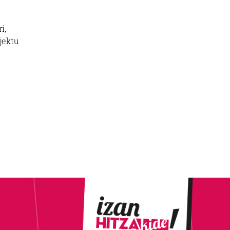
i,
jektu