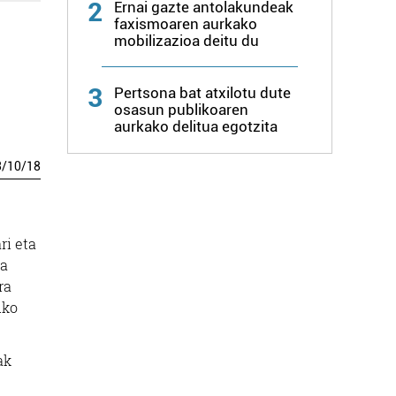
2
Ernai gazte antolakundeak
faxismoaren aurkako
mobilizazioa deitu du
3
Pertsona bat atxilotu dute
osasun publikoaren
aurkako delitua egotzita
3
/
10
/
18
ri eta
la
ra
uko
ak