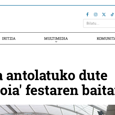
IRITZIA
MULTIMEDIA
KOMUNIT
a antolatuko dute
toia' festaren bait