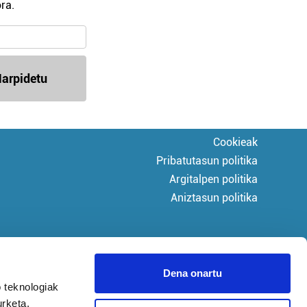
ra.
arpidetu
Cookieak
Pribatutasun politika
Argitalpen politika
Aniztasun politika
Dena onartu
 teknologiak
urketa,