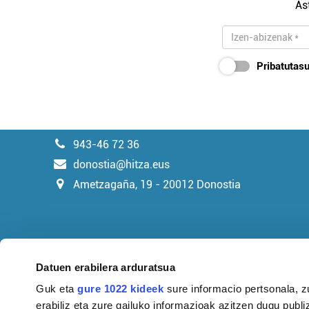
As
Pribatutasu
943-46 72 36
donostia@hitza.eus
Ametzagaña, 19 - 20012 Donostia
Datuen erabilera arduratsua
Guk eta
gure 1022 kideek
sure informacio pertsonala, z
erabiliz eta zure gailuko informazioak azitzen dugu publiz