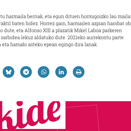
itu harmaila berriak, eta egun dituen hormigoizko lau mailar
raktil baten bidez. Horrez gain, harmailen azpian hainbat ob
o dute, eta Alfonso XIII.a plazatik Mikel Laboa parkeren
sarbidea lekuz aldatuko dute. 2021eko aurrekontu parte
a eta hamabi asteko epean egingo dira lanak.