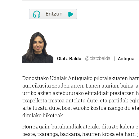
@olatzbalda
Olatz Balda
Antigua
Donostiako Udalak Antiguako pilotalekuaren harma
aurreikusita zeuden arren. Lanen atarian, baina, 
urriko azken astebururako ekitaldiak prestatzen 
txapelketa mistoa antolatu dute, eta partidak egin
arte luzatu dute, bost euroko kostua izango du et
direlako bikoteak.
Horrez gain, buruhandiak aterako dituzte kalera e
beste, txaranga, bazkaria, haurren krosa eta harri