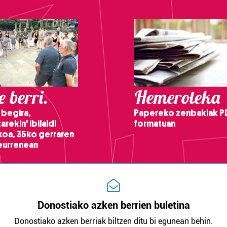
 berri.
Hemeroteka
 begira,
Papereko zenbakiak P
arekin' ibilaldi
formatuan
ikoa, 36ko gerraren
teurrenean
Donostiako azken berrien buletina
Donostiako azken berriak biltzen ditu bi egunean behin.