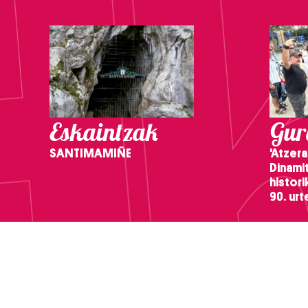
Eskaintzak
Gure
SANTIMAMIÑE
'Atzera
Dinamit
histor
90. ur