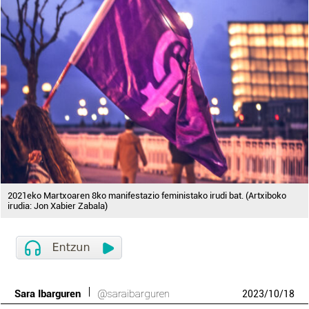
2021eko Martxoaren 8ko manifestazio feministako irudi bat. (Artxiboko
irudia: Jon Xabier Zabala)
Sara Ibarguren
@saraibarguren
2023
/
10
/
18