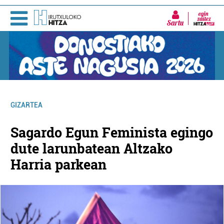
Sartu
GIZARTEA
Sagardo Egun Feminista egingo
dute larunbatean Altzako
Harria parkean