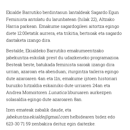
Ekialde Barrutiko berdintasun lantaldeak Sagardo Egun
Feminista antolatu du larunbatean (hilak 22), Altzako
Harria parkean. Emakume sagardogileei aitortza egingo
diete 12:00etatik aurrera, eta trikitia, bertsoak eta sagardo
dastaketa izango dira.
Bestalde, Ekialdeko Barrutiko emakumeentzako
jabekuntza eskolak prest du udazkeneko programazioa.
Besteak beste, batukada feminista saioak izango dira
urrian, azaroan eta abenduan; iturgintza tailerra egingo
dute azaroaren 4an eta 11n; emakume ijitoen historiari
buruzko hitzaldia eskainiko dute urriaren 24an eta
Andrea Momoitoren
Lunatica
liburuaren aurkezpen
solasaldia egingo dute azaroaren 8an.
Izen emateak zabalik daude, eta
jabekuntza.ekialde@gmail.com
helbidearen bidez edo
623-30 71 59 zenbakira deituz egin daitezke.