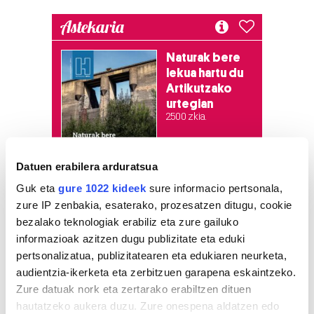
Astekaria
Naturak bere
lekua hartu du
Artikutzako
urtegian
2.500 zkia.
HARTU HITZA
Datuen erabilera arduratsua
Guk eta
gure 1022 kideek
sure informacio pertsonala,
zure IP zenbakia, esaterako, prozesatzen ditugu, cookie
Azken egunetako irakurrienak
bezalako teknologiak erabiliz eta zure gailuko
informazioak azitzen dugu publizitate eta eduki
1
Hizkuntza ere, kontsumo
pertsonalizatua, publizitatearen eta edukiaren neurketa,
irizpide
audientzia-ikerketa eta zerbitzuen garapena eskaintzeko.
Zure datuak nork eta zertarako erabiltzen dituen
2
hautatzeko aukera duzu. Zure onespena aldatzen edo
Aste Nagusiko azpiegitura