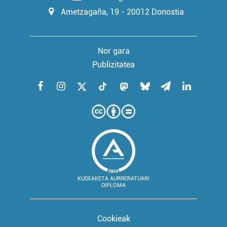
Ametzagaña, 19 - 20012 Donostia
Nor gara
Publizitatea
KUDEAKETA AURRERATUARI
DIPLOMA
Cookieak