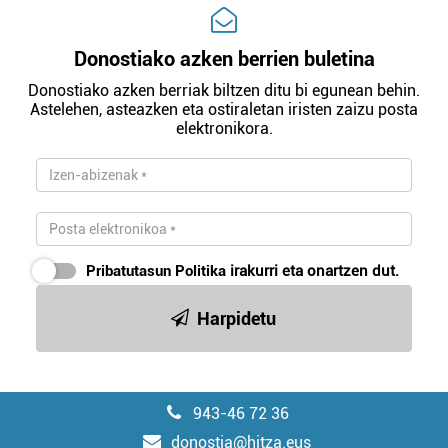
Donostiako azken berrien buletina
Donostiako azken berriak biltzen ditu bi egunean behin.
Astelehen, asteazken eta ostiraletan iristen zaizu posta
elektronikora.
Pribatutasun Politika
irakurri eta onartzen dut.
Harpidetu
943-46 72 36
donostia@hitza.eus