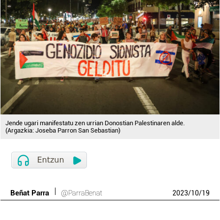
Jende ugari manifestatu zen urrian Donostian Palestinaren alde.
(Argazkia: Joseba Parron San Sebastian)
Beñat Parra
@ParraBenat
2023
/
10
/
19