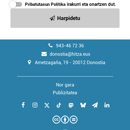
Pribatutasun Politika
irakurri eta onartzen dut.
Harpidetu
943-46 72 36
donostia@hitza.eus
Ametzagaña, 19 - 20012 Donostia
Nor gara
Publizitatea