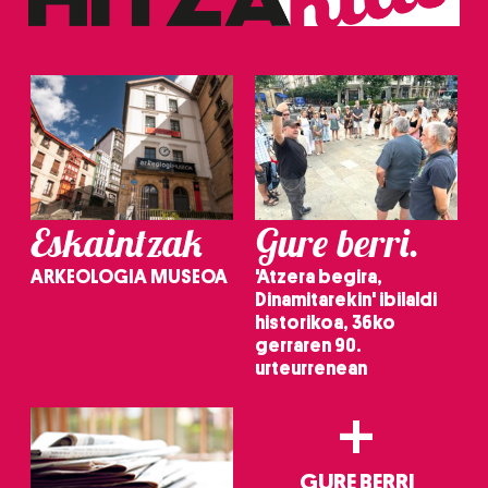
zerbitzuak hobetzeko asmoz, cookie teknologiaz
baliatzen gara. Ohar hau onartuz gero, teknologia hori
erabiltzeko baimen esplizitua ematen diguzu.
Gehiago
irakurri
Eskaintzak
Gure berri.
ARKEOLOGIA MUSEOA
'Atzera begira,
Dinamitarekin' ibilaldi
historikoa, 36ko
gerraren 90.
urteurrenean
+
GURE BERRI