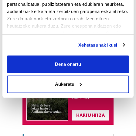
pertsonalizatua, publizitatearen eta edukiaren neurketa,
audientzia-ikerketa eta zerbitzuen garapena eskaintzeko.
Zure datuak nork eta zertarako erabiltzen dituen
hautatzeko aukera duzu. Zure onespena aldatzen edo
deuseztatzen ahal duzu edozein momentutan, Cookie
deklaraziotik edo Privacy triggerean klikatuz.
Xehetasunak ikusi
If you allow, we would also like to:
Astekaria
Collect information about your geographical
Dena onartu
location which can be accurate to within several
Naturak bere
meters
lekua hartu du
Aukeratu
Artikutzako
Identify your device by actively scanning it for
urtegian
specific characteristics (fingerprinting)
2.500 zkia.
Find out more about how your personal data is processed
and set your preferences in the
details section
.
HARTU HITZA
Guk eta gure bazkideek zure datu pertsonalak
prozesatzen ditugu, zure IP zenbakia, besteak beste,