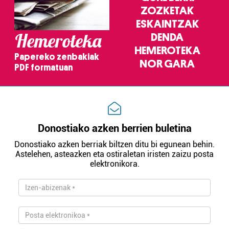
ZOZKETAK
ESKAINTZAK
Hemeroteka
DENDA
HEMEROTEKA
Papereko zenbakiak
NOR GARA
PDF formatuan
Donostiako azken berrien buletina
Donostiako azken berriak biltzen ditu bi egunean behin.
Astelehen, asteazken eta ostiraletan iristen zaizu posta
elektronikora.