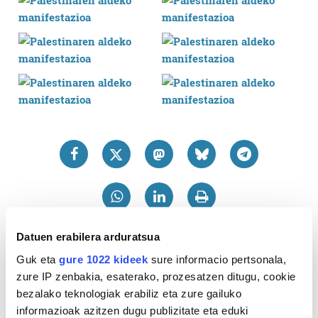
Datuen erabilera arduratsua
Guk eta
gure 1022 kideek
sure informacio pertsonala,
zure IP zenbakia, esaterako, prozesatzen ditugu, cookie
bezalako teknologiak erabiliz eta zure gailuko
informazioak azitzen dugu publizitate eta eduki