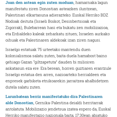
Joan den astean egin zuten moduan
, hamarnaka lagun
manifestatu ziren Donostian asteazken iluntzean,
Palestinari elkartasuna adierazteko. Euskal Herriko BDZ
Nodoak deituta (Israeli Boikot, Desinbertsioak eta
Zigorrak), Bulebarrean hasi eta bukatu zen mobilizazioa,
eta Erdialdeko kaleak zeharkatu zituen; Israelen aurkako
oihuak eta Palestinaren aldekoak izan ziren nagusi.
Israelgo estatuak 75 urteetako mantendu duen
kolonialismoa salatu zuten, baita duela hamabost baino
gehiago Gazan “giltzapetuta” dauden bi milioiren
askatasun eza ere. Era berean, horren guztiaren erantzule
Israelgo estatua den arren, nazioarteko herrialdeen eta
enpresek garbiketa etnikoarekin jarraitzea ahalbidetzen
dutela salatu zuten.
Larunbatean berriz manifestatuko dira Palestinaren
alde Donostian
, Gernika-Palestina deialdi herritarrak
antolatuta. Mobilizazio jendetsua izatea espero da, Euskal
Herriko manifestazio nazionala baita; 17:30ean abiatuko