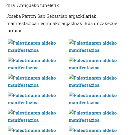
dira, Antiguako tuneletik.
Joseba Parron San Sebastian argazkilariak
manifestazioan egindako argazkiak ikus ditzakezue
jarraian: