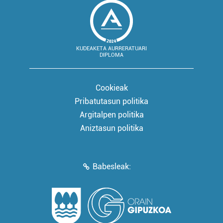
KUDEAKETA AURRERATUARI
DIPLOMA
Cookieak
Pribatutasun politika
Argitalpen politika
Aniztasun politika
Babesleak: