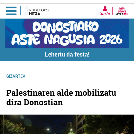
Sartu
Lehertu da festa!
GIZARTEA
Palestinaren alde mobilizatu
dira Donostian