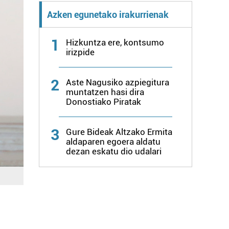
Azken egunetako irakurrienak
1
Hizkuntza ere, kontsumo
irizpide
2
Aste Nagusiko azpiegitura
muntatzen hasi dira
Donostiako Piratak
3
Gure Bideak Altzako Ermita
aldaparen egoera aldatu
dezan eskatu dio udalari