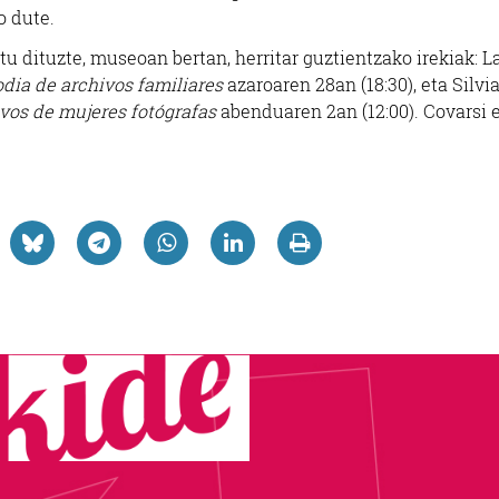
o dute.
atu dituzte, museoan bertan, herritar guztientzako irekiak: L
dia de archivos familiares
azaroaren 28an (18:30), eta Silvi
vos de mujeres fotógrafas
abenduaren 2an (12:00). Covarsi 