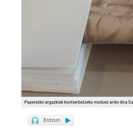
Paperezko argazkiak kontserbatzeko moduez ariko dira S