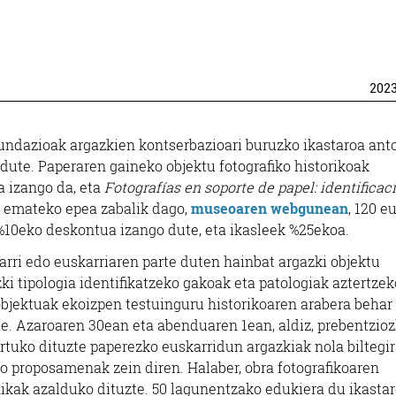
202
undazioak argazkien kontserbazioari buruzko ikastaroa ant
dute. Paperaren gaineko objektu fotografiko historikoak
a izango da, eta
Fotografías en soporte de papel: identificaci
a emateko epea zabalik dago,
museoaren webgunean
, 120 e
%10eko deskontua izango dute, eta ikasleek %25ekoa.
ri edo euskarriaren parte duten hainbat argazki objektu
ki tipologia identifikatzeko gakoak eta patologiak aztertzek
bjektuak ekoizpen testuinguru historikoaren arabera behar
te. Azaroaren 30ean eta abenduaren 1ean, aldiz, prebentzio
ertuko dituzte paperezko euskarridun argazkiak nola biltegi
o proposamenak zein diren. Halaber, obra fotografikoaren
knikak azalduko dituzte. 50 lagunentzako edukiera du ikasta