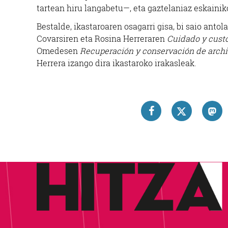
tartean hiru langabetu—, eta gaztelaniaz eskainik
Bestalde, ikastaroaren osagarri gisa, bi saio antol
Covarsiren eta Rosina Herreraren
Cuidado y custo
Omedesen
Recuperación y conservación de archi
Herrera izango dira ikastaroko irakasleak.