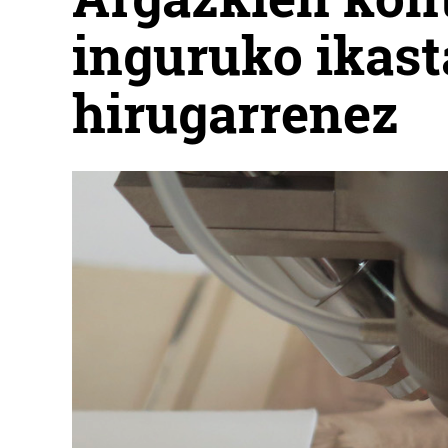
inguruko ikast
hirugarrenez