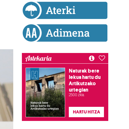
Astekaria
Naturak bere
lekua hartu du
Artikutzako
urtegian
2.500 zkia.
HARTU HITZA