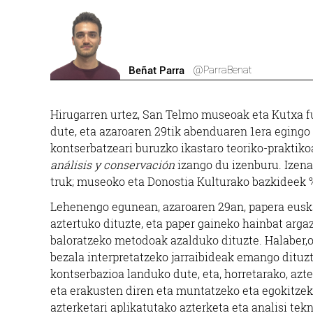
@ParraBenat
Beñat Parra
Hirugarren urtez, San Telmo museoak eta Kutxa f
dute, eta azaroaren 29tik abenduaren 1era egingo 
kontserbatzeari buruzko ikastaro teoriko-praktiko
análisis y conservación
izango du izenburu. Izen
truk; museoko eta Donostia Kulturako bazkideek 
Lehenengo egunean, azaroaren 29an, papera euskar
aztertuko dituzte, eta paper gaineko hainbat argaz
baloratzeko metodoak azalduko dituzte. Halaber,o
bezala interpretatzeko jarraibideak emango dituz
kontserbazioa landuko dute, eta, horretarako, azt
eta erakusten diren eta muntatzeko eta egokitzek
azterketari aplikatutako azterketa eta analisi te