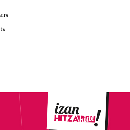
aura
a
eta