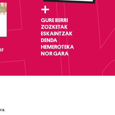
+
GURE BERRI
ZOZKETAK
ESKAINTZAK
DENDA
HEMEROTEKA
DF
NOR GARA
ra.