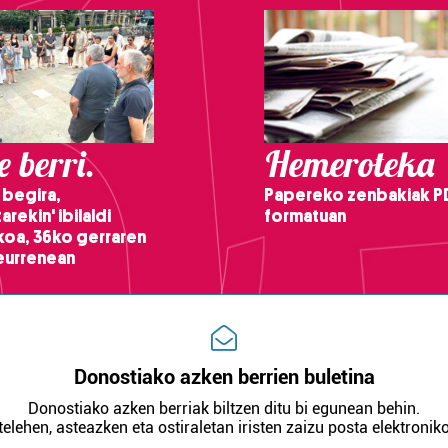
 berri.
Hemeroteka
 begira,
Papereko zenbakiak P
arekin' ibilaldi
formatuan
ikoa, 36ko gerraren
teurrenean
Donostiako azken berrien buletina
Donostiako azken berriak biltzen ditu bi egunean behin.
telehen, asteazken eta ostiraletan iristen zaizu posta elektroniko