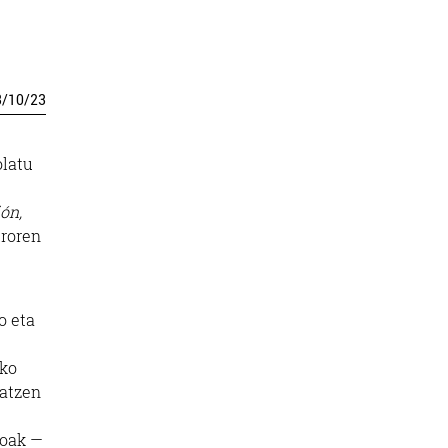
3
/
10
/
23
olatu
ón,
uroren
o eta
zko
ratzen
roak —