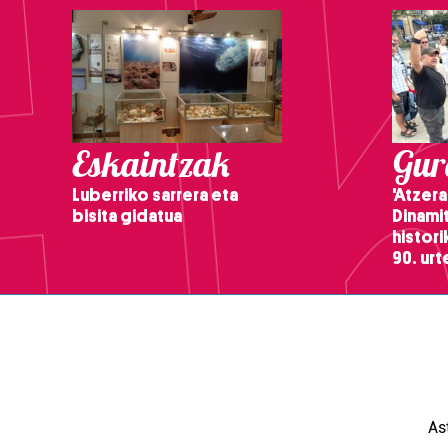
Eskaintzak
Gure
Luberriko sarrera eta
'Atzera
bisita gidatua
Dinamit
histor
90. ur
As