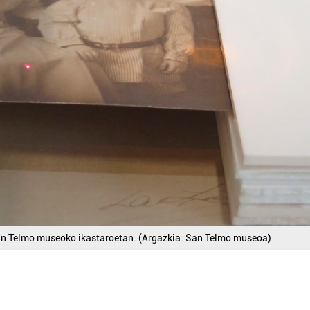
an Telmo museoko ikastaroetan. (Argazkia: San Telmo museoa)