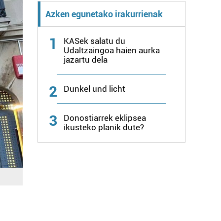
Azken egunetako irakurrienak
1
KASek salatu du
Udaltzaingoa haien aurka
jazartu dela
2
Dunkel und licht
3
Donostiarrek eklipsea
ikusteko planik dute?