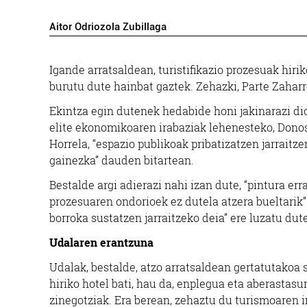
Aitor Odriozola Zubillaga
Igande arratsaldean, turistifikazio prozesuak hiri
burutu dute hainbat gaztek. Zehazki, Parte Zaharr
Ekintza egin dutenek hedabide honi jakinarazi diot
elite ekonomikoaren irabaziak lehenesteko, Donos
Horrela, “espazio publikoak pribatizatzen jarraitze
gainezka” dauden bitartean.
Bestalde argi adierazi nahi izan dute, “pintura err
prozesuaren ondorioek ez dutela atzera bueltarik”
borroka sustatzen jarraitzeko deia” ere luzatu dute
Udalaren erantzuna
Udalak, bestalde, atzo arratsaldean gertatutakoa s
hiriko hotel bati, hau da, enplegua eta aberastas
zinegotziak. Era berean, zehaztu du turismoaren 