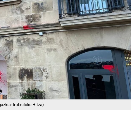
gazkia: Irutxuloko Hitza)