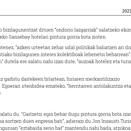
202
ko bizilagunentzat dituen “ondorio lazgarriak” salatzeko ek
eko Sansebay hotelari pintura gorria bota zioten.
enez, “azken urteetan zehar udal politikak baliatzen ari di
tiako bizilagunen interes kolektiboak lehenetsi beharrean”
n” dutela ere salatu nahi izan dute, “auzoak hotelez eta turi
az garbitu daitekeen bitartean, hiriaren merkantilizazio
. Egoerari irtenbidea emateko, “herritarren antolakuntza eta
.
alatu du. “Gaitzetsi egin behar dugu pintura gorria bota iza
una sortzen duen enpresa bati”, adierazi du Jon Insausti Tur
inguruan “eztabaida serio bat” mantendu nahi bada, atzokoa