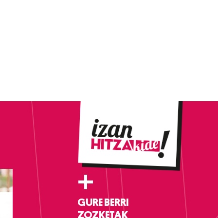
+
GURE BERRI
ZOZKETAK