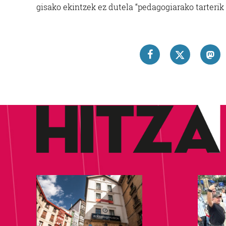
gisako ekintzek ez dutela “pedagogiarako tarterik 