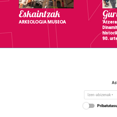
Eskaintzak
Gure
ARKEOLOGIA MUSEOA
'Atzera
Dinamit
histor
90. ur
As
Pribatutasu