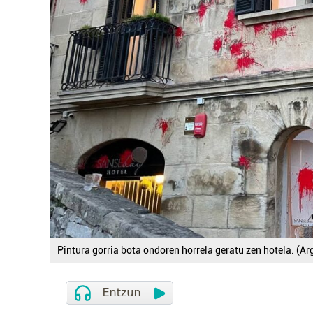
Pintura gorria bota ondoren horrela geratu zen hotela. (Ar