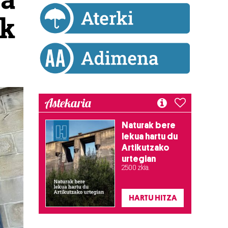
ak
Astekaria
Naturak bere
lekua hartu du
Artikutzako
urtegian
2.500 zkia.
HARTU HITZA