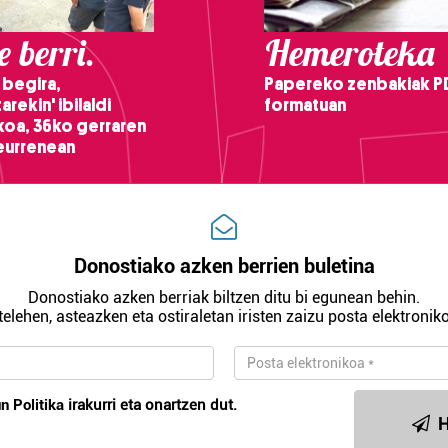
 berri.
Hemeroteka
 begira,
Papereko zenbakiak P
arekin' ibilaldi
formatuan
ikoa, 36ko gerraren
teurrenean
Donostiako azken berrien buletina
Donostiako azken berriak biltzen ditu bi egunean behin.
telehen, asteazken eta ostiraletan iristen zaizu posta elektroniko
n Politika
irakurri eta onartzen dut.
H