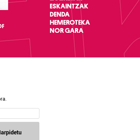
ESKAINTZAK
DENDA
HEMEROTEKA
DF
NOR GARA
ra.
arpidetu